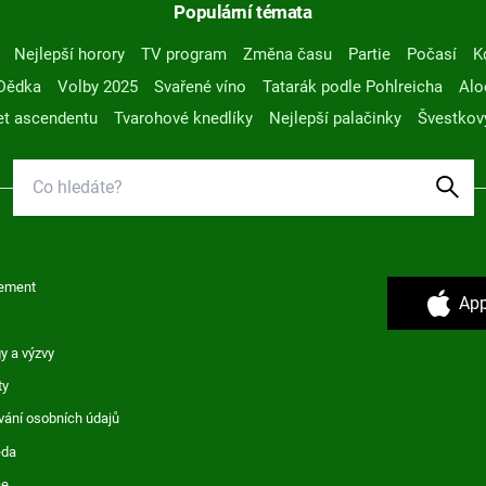
Populární témata
Nejlepší horory
TV program
Změna času
Partie
Počasí
K
Dědka
Volby 2025
Svařené víno
Tatarák podle Pohlreicha
Alo
t ascendentu
Tvarohové knedlíky
Nejlepší palačinky
Švestkov
ement
App
y a výzvy
ty
vání osobních údajů
ěda
ce