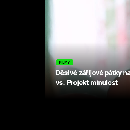
FILMY
Děsivé zářijové pátky 
vs. Projekt minulost