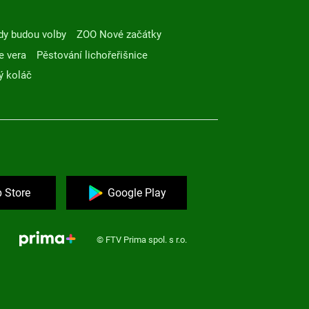
dy budou volby
ZOO Nové začátky
e vera
Pěstování lichořeřišnice
ý koláč
 Store
Google Play
© FTV Prima spol. s r.o.