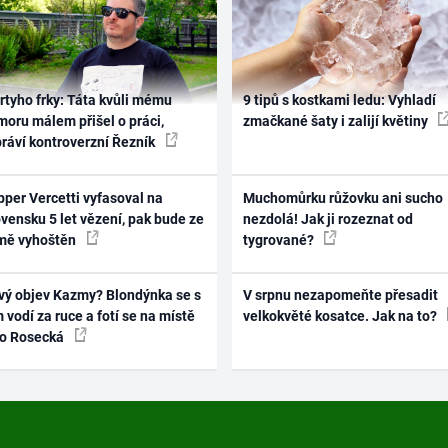
rtyho frky: Táta kvůli mému
9 tipů s kostkami ledu: Vyhladí
oru málem přišel o práci,
zmačkané šaty i zalijí květiny
práví kontroverzní Řezník
per Vercetti vyfasoval na
Muchomůrku růžovku ani sucho
vensku 5 let vězení, pak bude ze
nezdolá! Jak ji rozeznat od
mě vyhoštěn
tygrované?
vý objev Kazmy? Blondýnka se s
V srpnu nezapomeňte přesadit
 vodí za ruce a fotí se na místě
velkokvěté kosatce. Jak na to?
ko Rosecká