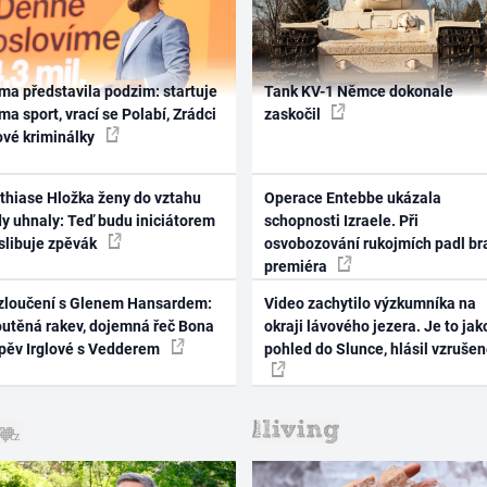
ma představila podzim: startuje
Tank KV-1 Němce dokonale
ma sport, vrací se Polabí, Zrádci
zaskočil
ové kriminálky
thiase Hložka ženy do vztahu
Operace Entebbe ukázala
dy uhnaly: Teď budu iniciátorem
schopnosti Izraele. Při
 slibuje zpěvák
osvobozování rukojmích padl br
premiéra
zloučení s Glenem Hansardem:
Video zachytilo výzkumníka na
outěná rakev, dojemná řeč Bona
okraji lávového jezera. Je to jak
zpěv Irglové s Vedderem
pohled do Slunce, hlásil vzruše