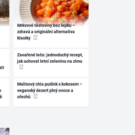
Mrkvové těstoviny bez lepku –
zdravá a originální alternativa
klasiky
Zavařené lečo: jednoduchý recept,
jak uchovat letní zeleninu na zimu
atr
Malinový chia pudink s kokosem –
o
veganský dezert plný ovoce a
ně
ořechů