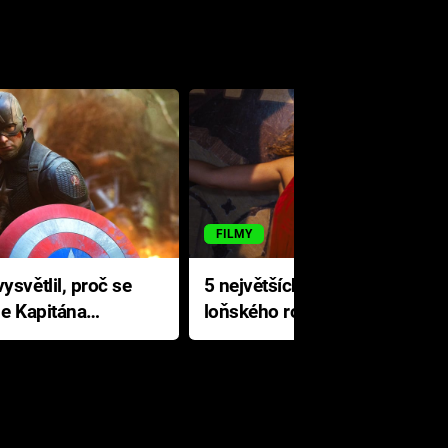
FILMY
ysvětlil, proč se
5 největších propadáků
le Kapitána
loňského roku: Disney na
jediné katastrofě prodělal 200
milionů dolarů