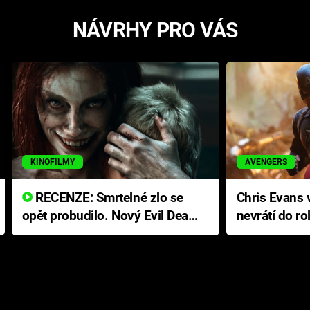
NÁVRHY PRO VÁS
KINOFILMY
AVENGERS
RECENZE: Smrtelné zlo se
Chris Evans v
opět probudilo. Nový Evil Dead
nevrátí do ro
přichází s neodolatelnou
Ameriky
hororovou nabídkou