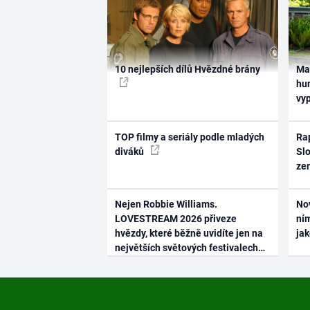
10 nejlepších dílů Hvězdné brány
Ma
hum
vy
TOP filmy a seriály podle mladých
Rap
diváků
Slo
ze
Nejen Robbie Williams.
No
LOVESTREAM 2026 přiveze
ním
hvězdy, které běžně uvidíte jen na
ja
největších světových festivalech