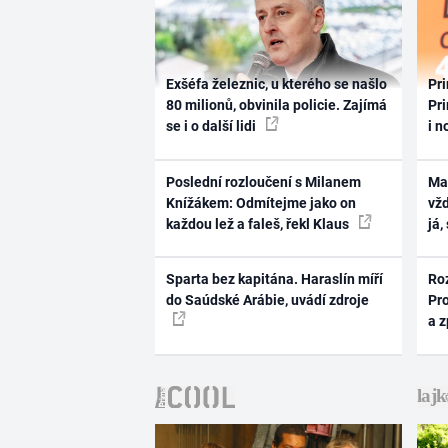
Exšéfa železnic, u kterého se našlo
Pri
80 milionů, obvinila policie. Zajímá
Pri
se i o další lidi
i n
Poslední rozloučení s Milanem
Ma
Knížákem: Odmítejme jako on
vž
každou lež a faleš, řekl Klaus
já,
Sparta bez kapitána. Haraslín míří
Ro
do Saúdské Arábie, uvádí zdroje
Pr
a 