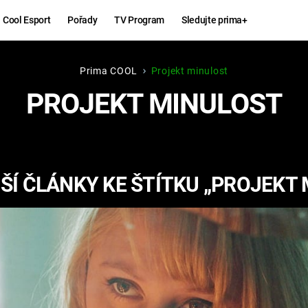
Cool Esport
Pořady
TV Program
Sledujte prima+
Prima COOL
Projekt minulost
Hry
Zábava
PROJEKT MINULOST
MAFIA
ZÁBAVN
GALERI
GTA 6
NEJLEP
Í ČLÁNKY KE ŠTÍTKU „PROJEKT
KINGDOM
KOMEDI
COME:
DELIVERANCE
CHUCK
NORRIS
ESPORT
DEADP