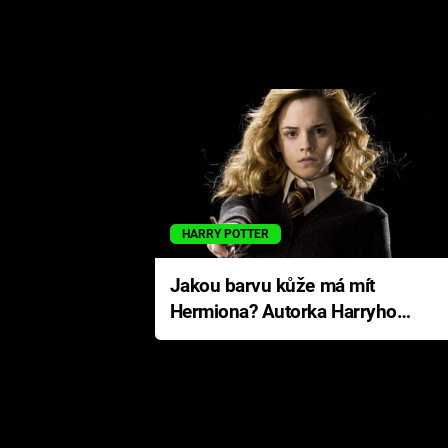
HARRY POTTER
Jakou barvu kůže má mít
Hermiona? Autorka Harryho
Pottera přišla s ráznou
odpovědí