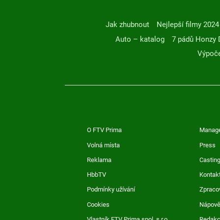
Jak zhubnout
Nejlepší filmy 2024
Auto – katalog
7 pádů Honzy 
Výpoče
O FTV Prima
Manag
Volná místa
Press
Reklama
Casting
HbbTV
Kontak
Podmínky užívání
Zpraco
Cookies
Nápov
Vlastník FTV Prima spol. s r.o.
Redak