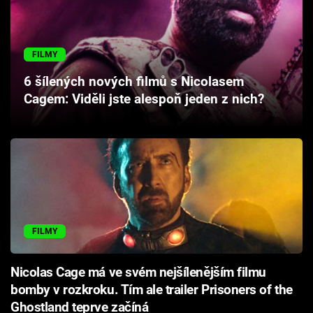
Cool Esport
Pořady
FILMY
6 šílených nových filmů s Nicolasem
TV Program
Cagem: Viděli jste alespoň jeden z nich?
Sledujte prima+
Přihlášení
Sledujte nás
FILMY
Nicolas Cage má ve svém nejšílenějším filmu
bomby v rozkroku. Tím ale trailer Prisoners of the
Ghostland teprve začíná