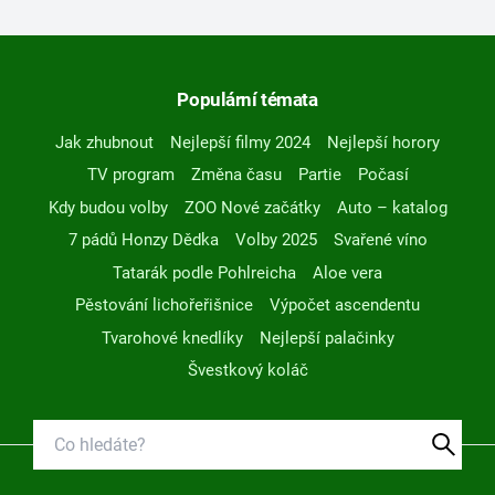
Populární témata
Jak zhubnout
Nejlepší filmy 2024
Nejlepší horory
TV program
Změna času
Partie
Počasí
Kdy budou volby
ZOO Nové začátky
Auto – katalog
7 pádů Honzy Dědka
Volby 2025
Svařené víno
Tatarák podle Pohlreicha
Aloe vera
Pěstování lichořeřišnice
Výpočet ascendentu
Tvarohové knedlíky
Nejlepší palačinky
Švestkový koláč