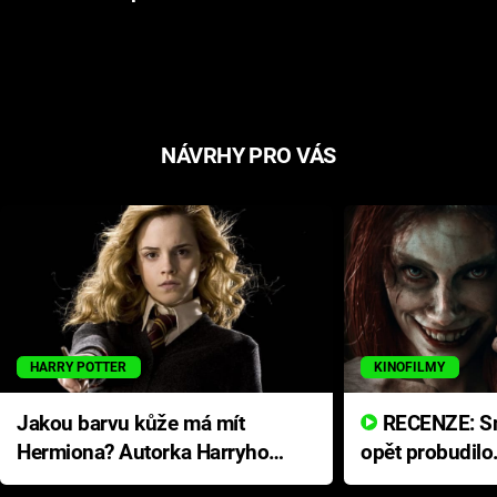
NÁVRHY PRO VÁS
HARRY POTTER
KINOFILMY
Jakou barvu kůže má mít
RECENZE: Smrtelné zlo se
Hermiona? Autorka Harryho
opět probudilo
Pottera přišla s ráznou
přichází s neo