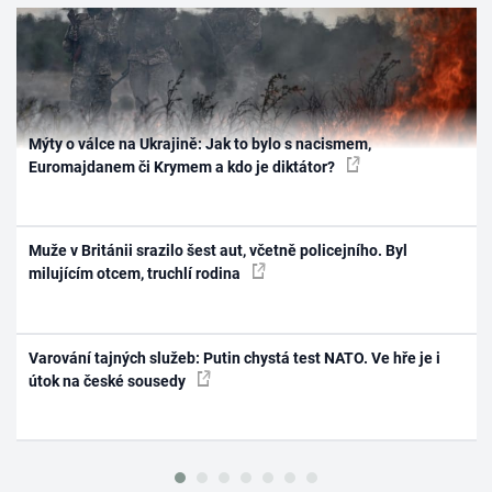
Mýty o válce na Ukrajině: Jak to bylo s nacismem,
Euromajdanem či Krymem a kdo je diktátor?
Muže v Británii srazilo šest aut, včetně policejního. Byl
milujícím otcem, truchlí rodina
Varování tajných služeb: Putin chystá test NATO. Ve hře je i
útok na české sousedy