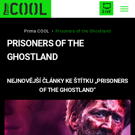
ŽIVĚ
STARHOUSE
BUFFY, PŘEMOŽITELKA UPÍRŮ
Trendy:
Prima COOL
Prisoners of the Ghostland
PRISONERS OF THE
ESCAPE
PLNEJ KOTEL
AVENGERS 5
GHOSTLAND
NEJNOVĚJŠÍ ČLÁNKY KE ŠTÍTKU „PRISONERS
Témata
OF THE GHOSTLAND“
Filmy
Seriály
Hry