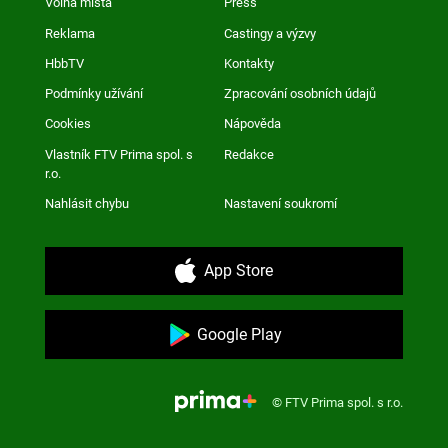
Volná místa
Press
Reklama
Castingy a výzvy
HbbTV
Kontakty
Podmínky užívání
Zpracování osobních údajů
Cookies
Nápověda
Vlastník FTV Prima spol. s
Redakce
r.o.
Nahlásit chybu
Nastavení soukromí
App Store
Google Play
© FTV Prima spol. s r.o.