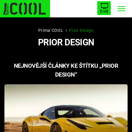
ŽIVĚ
STARHOUSE
BUFFY, PŘEMOŽITELKA UPÍRŮ
Trendy:
Prima COOL
Prior Design
PRIOR DESIGN
ESCAPE
PLNEJ KOTEL
AVENGERS 5
NEJNOVĚJŠÍ ČLÁNKY KE ŠTÍTKU „PRIOR
DESIGN“
Témata
Filmy
Seriály
Hry