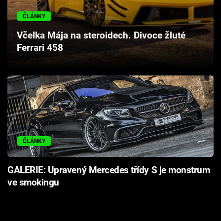
Cool Esport
ČLÁNKY
Pořady
Včelka Mája na steroidech. Divoce žluté
Ferrari 458
TV Program
Sledujte prima+
Přihlášení
ČLÁNKY
Sledujte nás
GALERIE: Upravený Mercedes třídy S je monstrum
ve smokingu