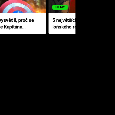
FILMY
ysvětlil, proč se
5 největších propadáků
le Kapitána
loňského roku: Disney na
jediné katastrofě prodělal 200
milionů dolarů