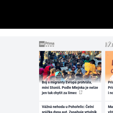
Boj s migranty Evropa prohrála,
Pri
míní Stoniš. Podle Mlejnka je nelze
Pri
jen tak chytit za límec
i n
Vážná nehoda u Pohořelic: Čelní
Ma
srážka dvou aut. Zasahuje vrtulník,
vž