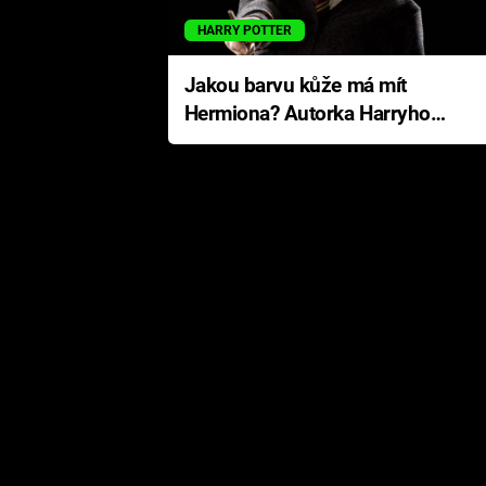
HARRY POTTER
Jakou barvu kůže má mít
Hermiona? Autorka Harryho
Pottera přišla s ráznou
odpovědí