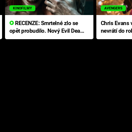
KINOFILMY
AVENGERS
RECENZE: Smrtelné zlo se
Chris Evans v
opět probudilo. Nový Evil Dead
nevrátí do ro
přichází s neodolatelnou
Ameriky
hororovou nabídkou