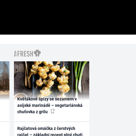
Květákové špízy se sezamem v
asijské marinádě – vegetariánská
chuťovka z grilu
Rajčatová omáčka z čerstvých
rajčat – základní recept plný chuti