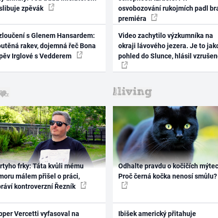
 slibuje zpěvák
osvobozování rukojmích padl br
premiéra
zloučení s Glenem Hansardem:
Video zachytilo výzkumníka na
outěná rakev, dojemná řeč Bona
okraji lávového jezera. Je to jak
zpěv Irglové s Vedderem
pohled do Slunce, hlásil vzruše
rtyho frky: Táta kvůli mému
Odhalte pravdu o kočičích mýtec
oru málem přišel o práci,
Proč černá kočka nenosí smůlu?
práví kontroverzní Řezník
per Vercetti vyfasoval na
Ibišek americký přitahuje