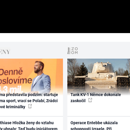
ma představila podzim: startuje
Tank KV-1 Němce dokonale
ma sport, vrací se Polabí, Zrádci
zaskočil
ové kriminálky
thiase Hložka ženy do vztahu
Operace Entebbe ukázala
dy uhnaly: Teď budu iniciátorem
schopnosti Izraele. Při