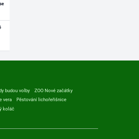
se
é
dy budou volby
ZOO Nové začátky
e vera
Pěstování lichořeřišnice
ý koláč