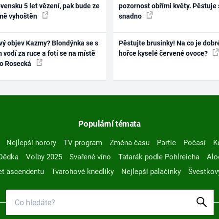
vensku 5 let vězení, pak bude ze
pozornost obřími květy. Pěstuje 
mě vyhoštěn
snadno
vý objev Kazmy? Blondýnka se s
Pěstujte brusinky! Na co je dobr
 vodí za ruce a fotí se na místě
hořce kyselé červené ovoce?
ko Rosecká
Populární témata
Nejlepší horory
TV program
Změna času
Partie
Počasí
K
Dědka
Volby 2025
Svařené víno
Tatarák podle Pohlreicha
Alo
t ascendentu
Tvarohové knedlíky
Nejlepší palačinky
Švestkov