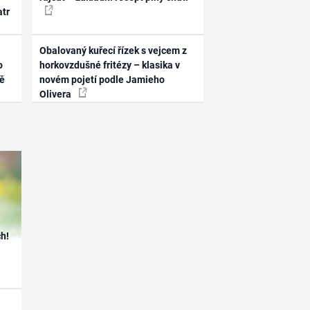
atr
Obalovaný kuřecí řízek s vejcem z
o
horkovzdušné fritézy – klasika v
ně
novém pojetí podle Jamieho
Olivera
h!