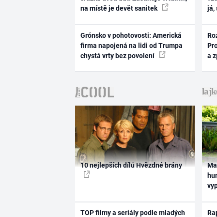
na místě je devět sanitek
já,
Grónsko v pohotovosti: Americká
Ro
firma napojená na lidi od Trumpa
Pr
chystá vrty bez povolení
a 
10 nejlepších dílů Hvězdné brány
Ma
hum
vy
TOP filmy a seriály podle mladých
Rap