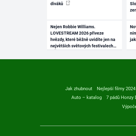
diváků
Slo
ze
Nejen Robbie Williams.
No
LOVESTREAM 2026 přiveze
ním
hvězdy, které běžně uvidíte jen na
ja
největších světových festivalech
Jak zhubnout
Nejlepší filmy 2024
Auto – katalog
7 pádů Honzy 
Výpoče