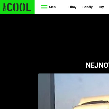
Menu
Filmy
Seriály
Hry
Seriály
Filmy
SIMPSONOVI
STAR WARS
HVĚZDNÁ
AVENGERS
BRÁNA
NEJNOV
RYCHLE A
TEORIE
ZBĚSILE 10
VELKÉHO
PREDÁTOR
TŘESKU
FUTURAMA