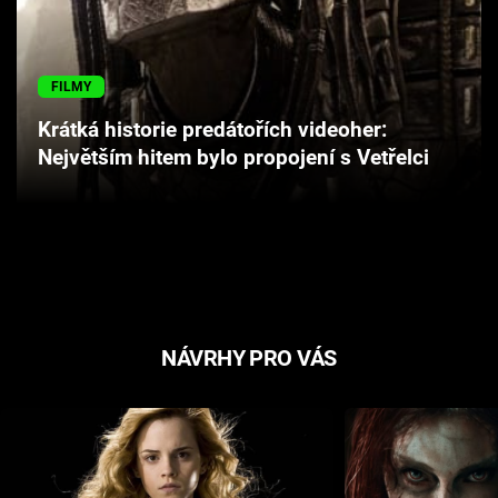
Cool Esport
Pořady
FILMY
Krátká historie predátořích videoher:
TV Program
Největším hitem bylo propojení s Vetřelci
Sledujte prima+
Přihlášení
Sledujte nás
NÁVRHY PRO VÁS