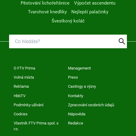
Pěstování lichořeřišnice
Výpočet ascendentu
Tvarohové knedlíky
Nejlepší palačinky
Švestkový koláč
O FTV Prima
Management
Volná místa
Press
Reklama
Castingy a výzvy
HbbTV
Kontakty
Podmínky užívání
Zpracování osobních údajů
Cookies
Nápověda
Vlastník FTV Prima spol. s
Redakce
r.o.