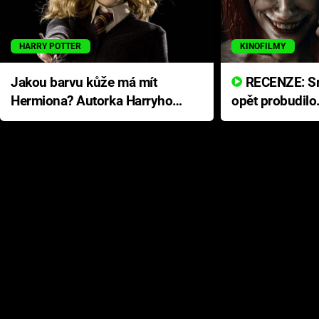
HARRY POTTER
KINOFILMY
Jakou barvu kůže má mít
RECENZE: Smrtelné zlo se
Hermiona? Autorka Harryho
opět probudilo
Pottera přišla s ráznou
přichází s neo
odpovědí
hororovou nab