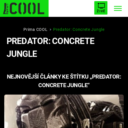
ŽIVĚ
STARHOUSE
BUFFY, PŘEMOŽITELKA UPÍRŮ
Trendy:
Prima COOL
Predator: Concrete Jungle
PREDATOR: CONCRETE
ESCAPE
PLNEJ KOTEL
AVENGERS 5
JUNGLE
NEJNOVĚJŠÍ ČLÁNKY KE ŠTÍTKU „PREDATOR:
Témata
CONCRETE JUNGLE“
Filmy
Seriály
Hry