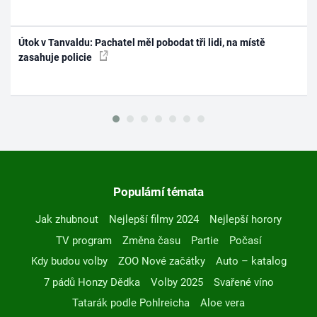
Útok v Tanvaldu: Pachatel měl pobodat tři lidi, na místě
zasahuje policie
Populární témata
Jak zhubnout
Nejlepší filmy 2024
Nejlepší horory
TV program
Změna času
Partie
Počasí
Kdy budou volby
ZOO Nové začátky
Auto – katalog
7 pádů Honzy Dědka
Volby 2025
Svařené víno
Tatarák podle Pohlreicha
Aloe vera