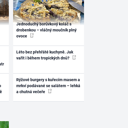
Jednoduchý borůvkový koláč s
drobenkou – vláčný moučník plný
ovoce
Léto bez přehřáté kuchyně. Jak
vařit i během tropických dnů?
atr
Rýžové burgery s kuřecím masem a
o
mrkví podávané se salátem – lehká
ně
a chutná večeře