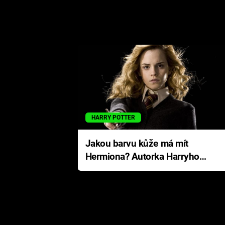
HARRY POTTER
Jakou barvu kůže má mít
Hermiona? Autorka Harryho
Pottera přišla s ráznou
odpovědí