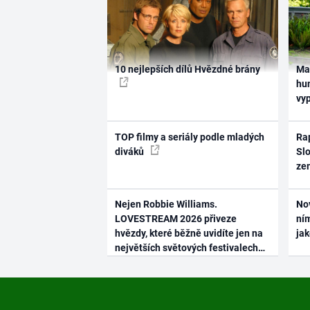
10 nejlepších dílů Hvězdné brány
Ma
hum
vy
TOP filmy a seriály podle mladých
Rap
diváků
Slo
ze
Nejen Robbie Williams.
No
LOVESTREAM 2026 přiveze
ním
hvězdy, které běžně uvidíte jen na
ja
největších světových festivalech