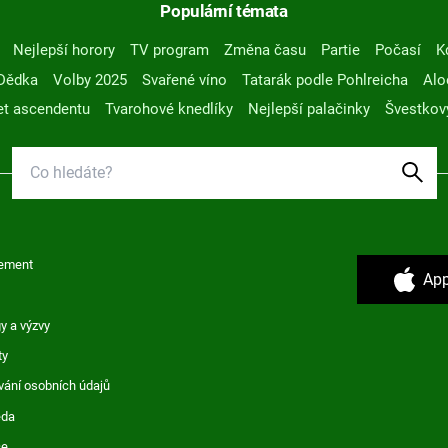
Populární témata
Nejlepší horory
TV program
Změna času
Partie
Počasí
K
Dědka
Volby 2025
Svařené víno
Tatarák podle Pohlreicha
Alo
t ascendentu
Tvarohové knedlíky
Nejlepší palačinky
Švestkov
ement
App
y a výzvy
ty
vání osobních údajů
ěda
ce