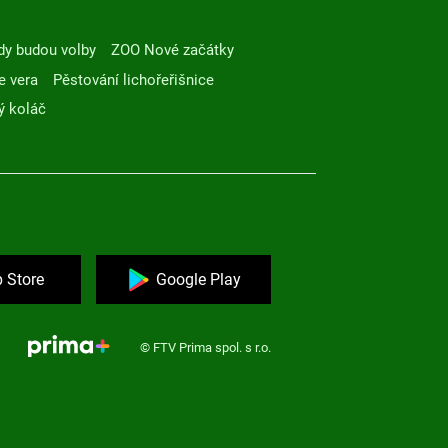
dy budou volby
ZOO Nové začátky
e vera
Pěstování lichořeřišnice
ý koláč
 Store
Google Play
© FTV Prima spol. s r.o.