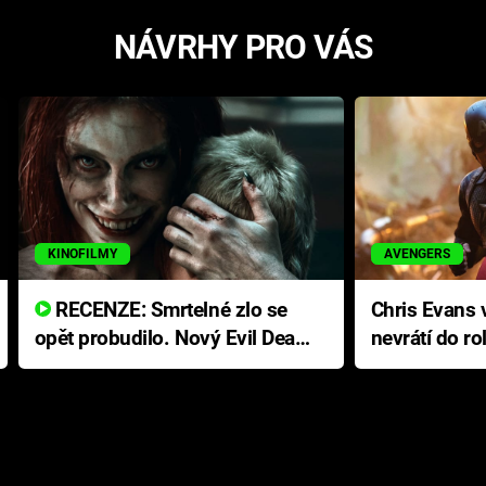
NÁVRHY PRO VÁS
KINOFILMY
AVENGERS
RECENZE: Smrtelné zlo se
Chris Evans v
opět probudilo. Nový Evil Dead
nevrátí do ro
přichází s neodolatelnou
Ameriky
hororovou nabídkou