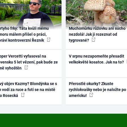
rtyho frky: Táta kvůli mému
Muchomůrku růžovku ani sucho
oru málem přišel o práci,
nezdolá! Jak ji rozeznat od
práví kontroverzní Řezník
tygrované?
per Vercetti vyfasoval na
V srpnu nezapomeňte přesadit
vensku 5 let vězení, pak bude ze
velkokvěté kosatce. Jak na to?
mě vyhoštěn
vý objev Kazmy? Blondýnka se s
Přerostlé okurky? Zkuste
 vodí za ruce a fotí se na místě
rychlokvašky nebo je naložte po
ko Rosecká
americku!