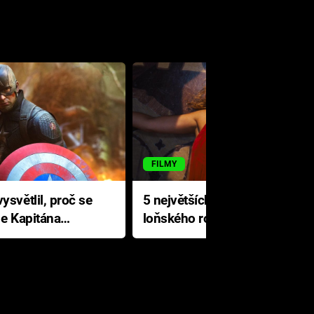
FILMY
ysvětlil, proč se
5 největších propadáků
le Kapitána
loňského roku: Disney na
jediné katastrofě prodělal 200
milionů dolarů