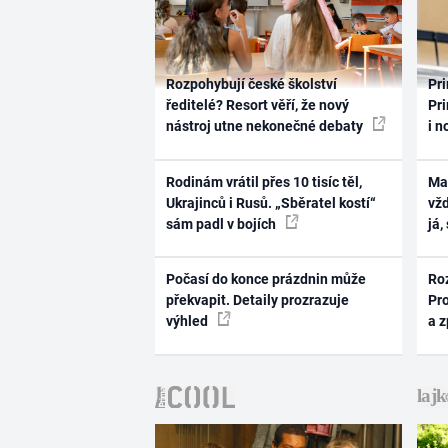
Rozpohybují české školství
Pri
ředitelé? Resort věří, že nový
Pri
nástroj utne nekonečné debaty
i n
Rodinám vrátil přes 10 tisíc těl,
Ma
Ukrajinců i Rusů. „Sběratel kostí“
vž
sám padl v bojích
já,
Počasí do konce prázdnin může
Ro
překvapit. Detaily prozrazuje
Pr
výhled
a 