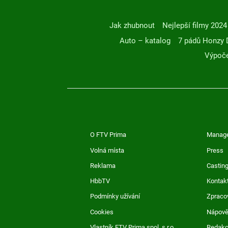
Jak zhubnout
Nejlepší filmy 2024
Auto – katalog
7 pádů Honzy 
Výpoče
O FTV Prima
Manag
Volná místa
Press
Reklama
Casting
HbbTV
Kontak
Podmínky užívání
Zpraco
Cookies
Nápov
Vlastník FTV Prima spol. s r.o.
Redak