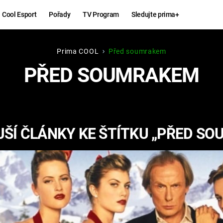
Cool Esport
Pořady
TV Program
Sledujte prima+
Prima COOL
Před soumrakem
Hry
Zábava
PŘED SOUMRAKEM
MAFIA
ZÁBAVN
GALERI
GTA 6
NEJLEP
ŠÍ ČLÁNKY KE ŠTÍTKU „PŘED S
KINGDOM
KOMEDI
COME:
DELIVERANCE
CHUCK
NORRIS
ESPORT
DEADP