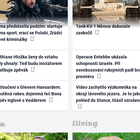
ma představila podzim: startuje
Tank KV-1 Němce dokonale
ma sport, vrací se Polabí, Zrádci
zaskočil
ové kriminálky
thiase Hložka ženy do vztahu
Operace Entebbe ukázala
dy uhnaly: Teď budu iniciátorem
schopnosti Izraele. Při
 slibuje zpěvák
osvobozování rukojmích padl br
premiéra
zloučení s Glenem Hansardem:
Video zachytilo výzkumníka na
outěná rakev, dojemná řeč Bona
okraji lávového jezera. Je to jak
zpěv Irglové s Vedderem
pohled do Slunce, hlásil vzruše