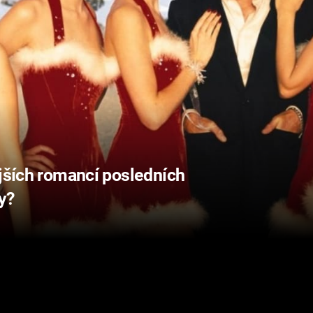
jších romancí posledních
ny?