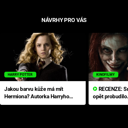
NÁVRHY PRO VÁS
HARRY POTTER
KINOFILMY
Jakou barvu kůže má mít
RECENZE: Smrtelné zlo se
Hermiona? Autorka Harryho
opět probudilo
Pottera přišla s ráznou
přichází s neo
odpovědí
hororovou nab