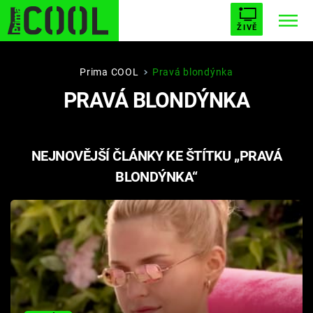
ŽIVĚ
STARHOUSE
BUFFY, PŘEMOŽITELKA UPÍRŮ
Trendy:
Prima COOL
Pravá blondýnka
PRAVÁ BLONDÝNKA
ESCAPE
PLNEJ KOTEL
AVENGERS 5
NEJNOVĚJŠÍ ČLÁNKY KE ŠTÍTKU „PRAVÁ
BLONDÝNKA“
Témata
Filmy
Seriály
Hry