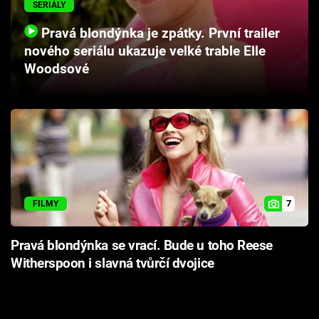
SERIÁLY
Cool Esport
Pravá blondýnka je zpátky. První trailer
Pořady
nového seriálu ukazuje velké trable Elle
Woodsové
TV Program
Sledujte prima+
Přihlášení
7
FILMY
Sledujte nás
Pravá blondýnka se vrací. Bude u toho Reese
Witherspoon i slavná tvůrčí dvojice