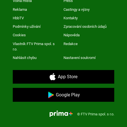
Volná místa
Press
Reklama
Castingy a výzvy
HbbTV
Kontakty
Podmínky užívání
Zpracování osobních údajů
Cookies
Nápověda
Vlastník FTV Prima spol. s
Redakce
r.o.
Nahlásit chybu
Nastavení soukromí
App Store
Google Play
© FTV Prima spol. s r.o.