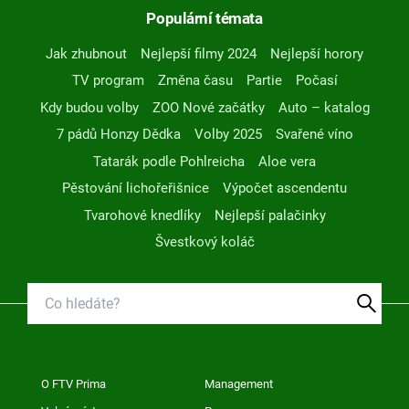
Populární témata
Jak zhubnout
Nejlepší filmy 2024
Nejlepší horory
TV program
Změna času
Partie
Počasí
Kdy budou volby
ZOO Nové začátky
Auto – katalog
7 pádů Honzy Dědka
Volby 2025
Svařené víno
Tatarák podle Pohlreicha
Aloe vera
Pěstování lichořeřišnice
Výpočet ascendentu
Tvarohové knedlíky
Nejlepší palačinky
Švestkový koláč
O FTV Prima
Management