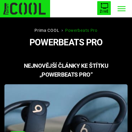
ŽIVĚ
STARHOUSE
BUFFY, PŘEMOŽITELKA UPÍRŮ
Trendy:
Prima COOL
Powerbeats Pro
POWERBEATS PRO
ESCAPE
PLNEJ KOTEL
AVENGERS 5
NEJNOVĚJŠÍ ČLÁNKY KE ŠTÍTKU
„POWERBEATS PRO“
Témata
Filmy
Seriály
Hry