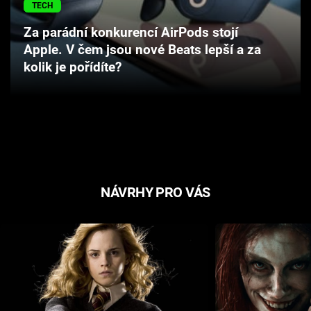
TECH
Cool Esport
Za parádní konkurencí AirPods stojí
Pořady
Apple. V čem jsou nové Beats lepší a za
kolik je pořídíte?
TV Program
Sledujte prima+
Přihlášení
NÁVRHY PRO VÁS
Sledujte nás