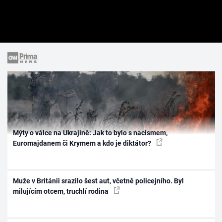
Mýty o válce na Ukrajině: Jak to bylo s nacismem,
Euromajdanem či Krymem a kdo je diktátor?
Muže v Británii srazilo šest aut, včetně policejního. Byl
milujícím otcem, truchlí rodina