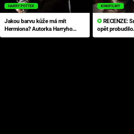
HARRY POTTER
KINOFILMY
Jakou barvu kůže má mít
RECENZE: Smrtelné zlo se
Hermiona? Autorka Harryho
opět probudilo
Pottera přišla s ráznou
přichází s neo
odpovědí
hororovou nab