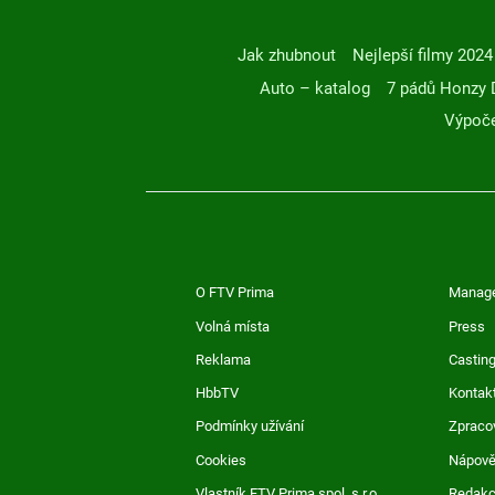
Jak zhubnout
Nejlepší filmy 2024
Auto – katalog
7 pádů Honzy 
Výpoče
O FTV Prima
Manag
Volná místa
Press
Reklama
Casting
HbbTV
Kontak
Podmínky užívání
Zpraco
Cookies
Nápov
Vlastník FTV Prima spol. s r.o.
Redak