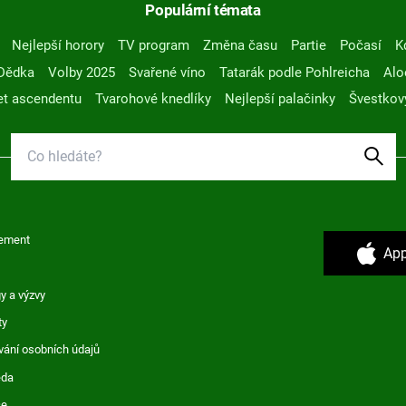
Populární témata
Nejlepší horory
TV program
Změna času
Partie
Počasí
K
Dědka
Volby 2025
Svařené víno
Tatarák podle Pohlreicha
Alo
t ascendentu
Tvarohové knedlíky
Nejlepší palačinky
Švestkov
ement
App
y a výzvy
ty
vání osobních údajů
ěda
ce