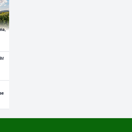
ína,
h!
se