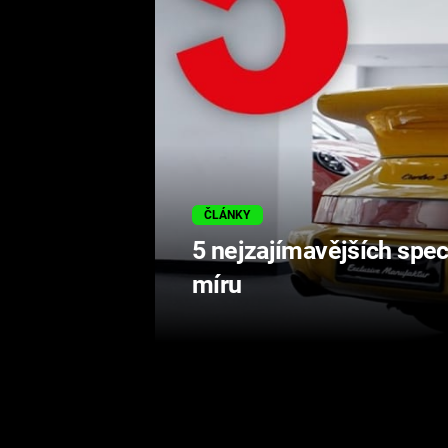
ČLÁNKY
5 nejzajímavějších spec
míru