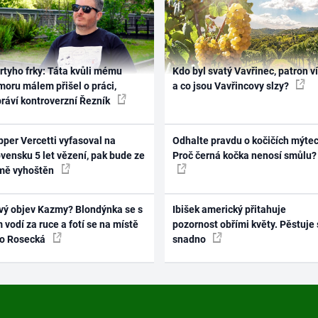
rtyho frky: Táta kvůli mému
Kdo byl svatý Vavřinec, patron v
oru málem přišel o práci,
a co jsou Vavřincovy slzy?
práví kontroverzní Řezník
per Vercetti vyfasoval na
Odhalte pravdu o kočičích mýtec
vensku 5 let vězení, pak bude ze
Proč černá kočka nenosí smůlu?
mě vyhoštěn
vý objev Kazmy? Blondýnka se s
Ibišek americký přitahuje
 vodí za ruce a fotí se na místě
pozornost obřími květy. Pěstuje 
ko Rosecká
snadno