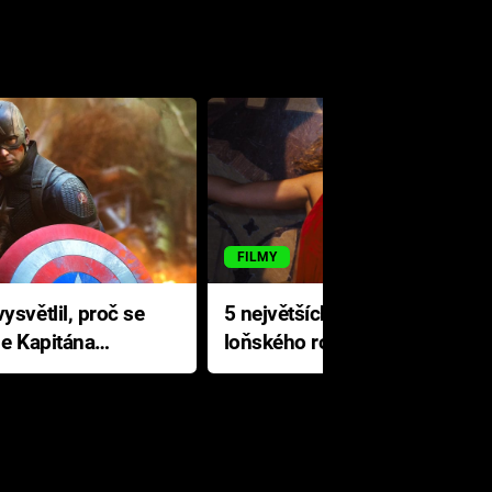
FILMY
ysvětlil, proč se
5 největších propadáků
le Kapitána
loňského roku: Disney na
jediné katastrofě prodělal 200
milionů dolarů