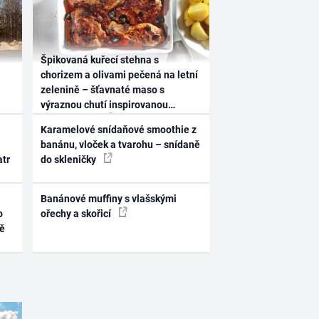
Špikovaná kuřecí stehna s
chorizem a olivami pečená na letní
zelenině – šťavnaté maso s
výraznou chutí inspirovanou
Španělskem
Karamelové snídaňové smoothie z
banánu, vloček a tvarohu – snídaně
atr
do skleničky
Banánové muffiny s vlašskými
o
ořechy a skořicí
ně