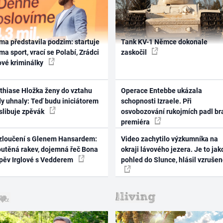
ma představila podzim: startuje
Tank KV-1 Němce dokonale
ma sport, vrací se Polabí, Zrádci
zaskočil
ové kriminálky
thiase Hložka ženy do vztahu
Operace Entebbe ukázala
dy uhnaly: Teď budu iniciátorem
schopnosti Izraele. Při
 slibuje zpěvák
osvobozování rukojmích padl br
premiéra
zloučení s Glenem Hansardem:
Video zachytilo výzkumníka na
outěná rakev, dojemná řeč Bona
okraji lávového jezera. Je to jak
zpěv Irglové s Vedderem
pohled do Slunce, hlásil vzruše