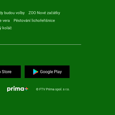
dy budou volby
ZOO Nové začátky
e vera
Pěstování lichořeřišnice
ý koláč
 Store
Google Play
© FTV Prima spol. s r.o.