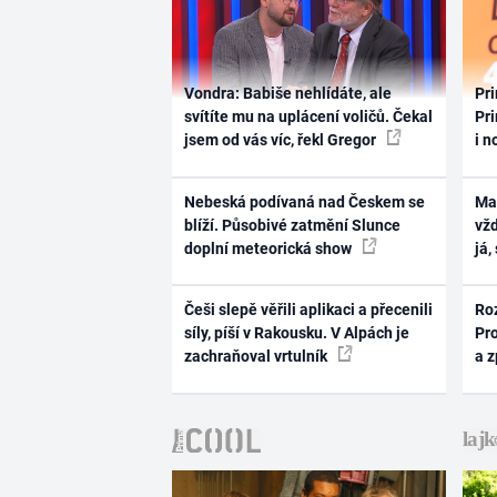
Vondra: Babiše nehlídáte, ale
Pri
svítíte mu na uplácení voličů. Čekal
Pri
jsem od vás víc, řekl Gregor
i n
Nebeská podívaná nad Českem se
Ma
blíží. Působivé zatmění Slunce
vž
doplní meteorická show
já,
Češi slepě věřili aplikaci a přecenili
Ro
síly, píší v Rakousku. V Alpách je
Pr
zachraňoval vrtulník
a 