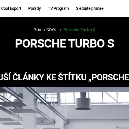
Cool Esport
Pořady
TV Program
Sledujte prima+
Prima COOL
Porsche Turbo S
Hry
Zábava
PORSCHE TURBO S
MAFIA
ZÁBAVN
GALERI
GTA 6
NEJLEP
ŠÍ ČLÁNKY KE ŠTÍTKU „PORSCHE
KINGDOM
KOMEDI
COME:
DELIVERANCE
CHUCK
NORRIS
ESPORT
DEADP