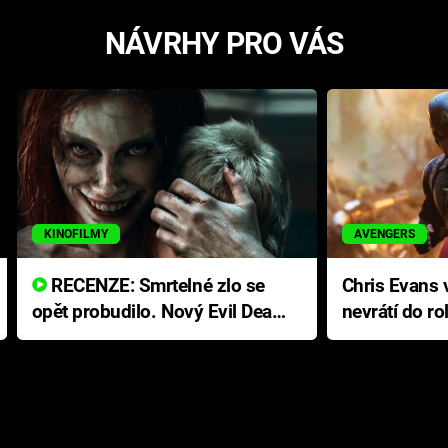
NÁVRHY PRO VÁS
KINOFILMY
AVENGERS
RECENZE: Smrtelné zlo se
Chris Evans v
opět probudilo. Nový Evil Dead
nevrátí do ro
přichází s neodolatelnou
Ameriky
hororovou nabídkou