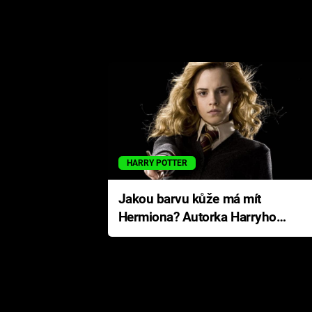
HARRY POTTER
Jakou barvu kůže má mít
Hermiona? Autorka Harryho
Pottera přišla s ráznou
odpovědí