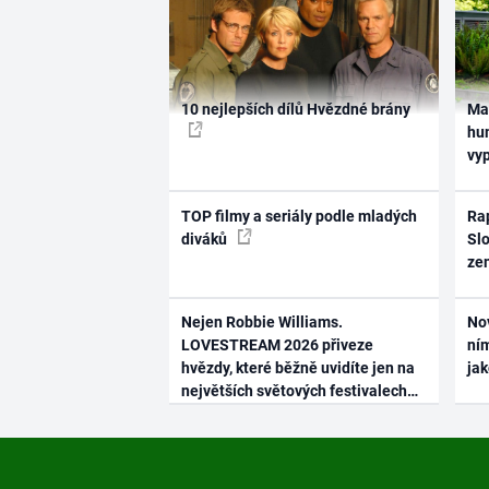
10 nejlepších dílů Hvězdné brány
Ma
hum
vy
TOP filmy a seriály podle mladých
Rap
diváků
Slo
ze
Nejen Robbie Williams.
No
LOVESTREAM 2026 přiveze
ním
hvězdy, které běžně uvidíte jen na
ja
největších světových festivalech