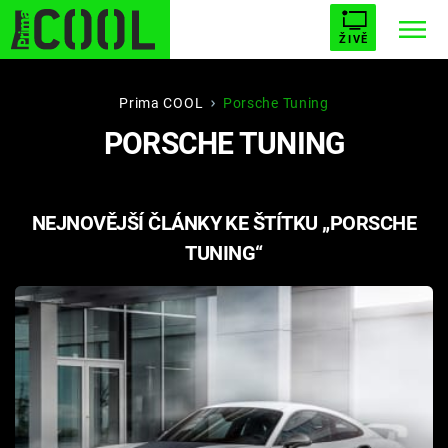
ŽIVĚ
STARHOUSE
BUFFY, PŘEMOŽITELKA UPÍRŮ
Trendy:
Prima COOL
Porsche Tuning
PORSCHE TUNING
ESCAPE
PLNEJ KOTEL
AVENGERS 5
NEJNOVĚJŠÍ ČLÁNKY KE ŠTÍTKU „PORSCHE
TUNING“
Témata
Filmy
Seriály
Hry