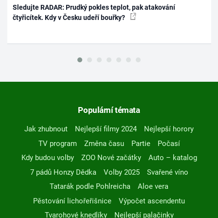
Sledujte RADAR: Prudký pokles teplot, pak atakování
čtyřicítek. Kdy v Česku udeří bouřky?
Populární témata
Jak zhubnout
Nejlepší filmy 2024
Nejlepší horory
TV program
Změna času
Partie
Počasí
Kdy budou volby
ZOO Nové začátky
Auto – katalog
7 pádů Honzy Dědka
Volby 2025
Svařené víno
Tatarák podle Pohlreicha
Aloe vera
Pěstování lichořeřišnice
Výpočet ascendentu
Tvarohové knedlíky
Nejlepší palačinky