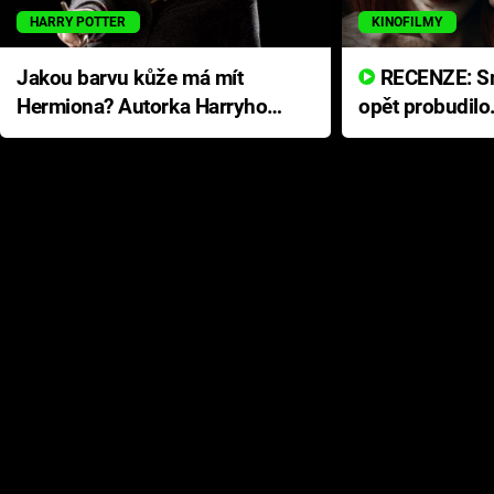
HARRY POTTER
KINOFILMY
Jakou barvu kůže má mít
RECENZE: Smrtelné zlo se
Hermiona? Autorka Harryho
opět probudilo
Pottera přišla s ráznou
přichází s neo
odpovědí
hororovou nab