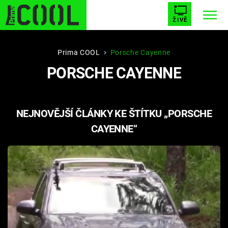
ŽIVĚ
STARHOUSE
BUFFY, PŘEMOŽITELKA UPÍRŮ
Trendy:
Prima COOL
Porsche Cayenne
PORSCHE CAYENNE
ESCAPE
PLNEJ KOTEL
AVENGERS 5
NEJNOVĚJŠÍ ČLÁNKY KE ŠTÍTKU „PORSCHE
CAYENNE“
Témata
Filmy
Seriály
Hry