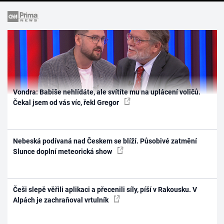
Vondra: Babiše nehlídáte, ale svítíte mu na uplácení voličů.
Čekal jsem od vás víc, řekl Gregor
Nebeská podívaná nad Českem se blíží. Působivé zatmění
Slunce doplní meteorická show
Češi slepě věřili aplikaci a přecenili síly, píší v Rakousku. V
Alpách je zachraňoval vrtulník