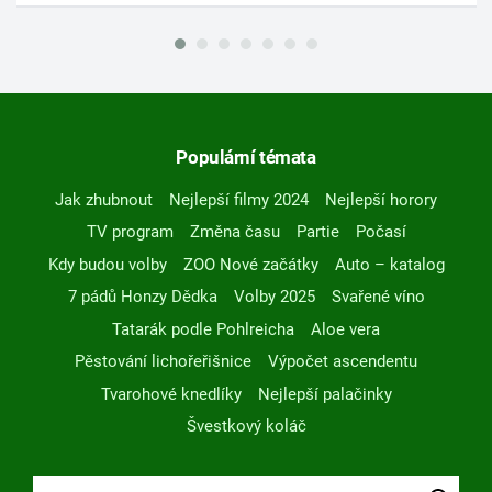
Populární témata
Jak zhubnout
Nejlepší filmy 2024
Nejlepší horory
TV program
Změna času
Partie
Počasí
Kdy budou volby
ZOO Nové začátky
Auto – katalog
7 pádů Honzy Dědka
Volby 2025
Svařené víno
Tatarák podle Pohlreicha
Aloe vera
Pěstování lichořeřišnice
Výpočet ascendentu
Tvarohové knedlíky
Nejlepší palačinky
Švestkový koláč