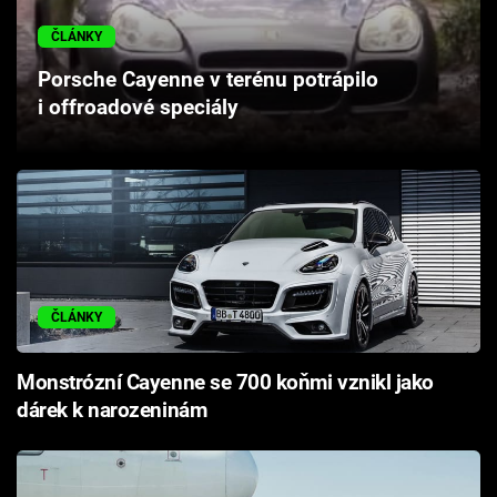
Cool Esport
ČLÁNKY
Pořady
Porsche Cayenne v terénu potrápilo
i offroadové speciály
TV Program
Sledujte prima+
Přihlášení
ČLÁNKY
Sledujte nás
Monstrózní Cayenne se 700 koňmi vznikl jako
dárek k narozeninám