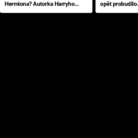
Hermiona? Autorka Harryho
opět probudilo
Pottera přišla s ráznou
přichází s neo
odpovědí
hororovou nab