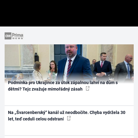
Podmínka pro Ukrajince za útok zápalnou lahví na dům s
dětmi? Tejc zvažuje mimořádný zásah
Na „Švarcenberský“ kanál už neodbočíte. Chyba vydržela 30
let, teď ceduli celou odstraní