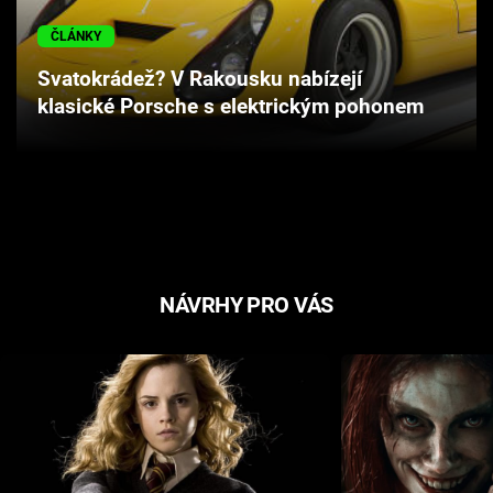
Cool Esport
ČLÁNKY
Pořady
Svatokrádež? V Rakousku nabízejí
klasické Porsche s elektrickým pohonem
TV Program
Sledujte prima+
Přihlášení
NÁVRHY PRO VÁS
Sledujte nás