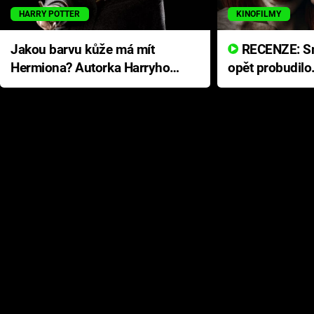
HARRY POTTER
KINOFILMY
Jakou barvu kůže má mít
RECENZE: Smrtelné zlo se
Hermiona? Autorka Harryho
opět probudilo
Pottera přišla s ráznou
přichází s neo
odpovědí
hororovou nab