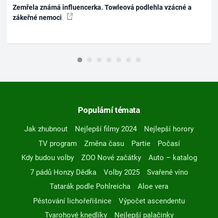
Zemřela známá influencerka. Towleová podlehla vzácné a
zákeřné nemoci
Populární témata
Jak zhubnout
Nejlepší filmy 2024
Nejlepší horory
TV program
Změna času
Partie
Počasí
Kdy budou volby
ZOO Nové začátky
Auto – katalog
7 pádů Honzy Dědka
Volby 2025
Svařené víno
Tatarák podle Pohlreicha
Aloe vera
Pěstování lichořeřišnice
Výpočet ascendentu
Tvarohové knedlíky
Nejlepší palačinky