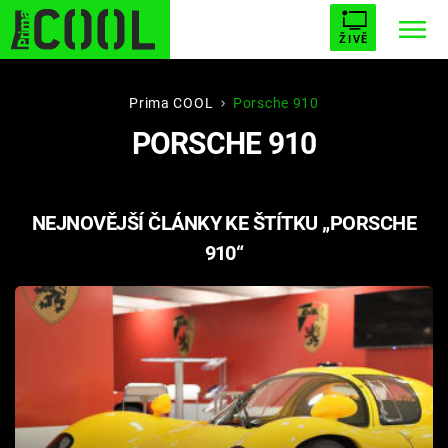
ŽIVĚ
STARHOUSE
BUFFY, PŘEMOŽITELKA UPÍRŮ
Trendy:
Prima COOL
Porsche 910
PORSCHE 910
ESCAPE
PLNEJ KOTEL
AVENGERS 5
NEJNOVĚJŠÍ ČLÁNKY KE ŠTÍTKU „PORSCHE
910“
Témata
Filmy
Seriály
Hry