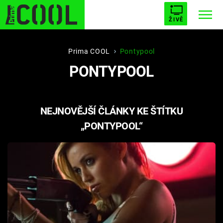
ŽIVĚ
STARHOUSE
BUFFY, PŘEMOŽITELKA UPÍRŮ
Trendy:
Prima COOL
Pontypool
PONTYPOOL
ESCAPE
PLNEJ KOTEL
AVENGERS 5
NEJNOVĚJŠÍ ČLÁNKY KE ŠTÍTKU
„PONTYPOOL“
Témata
Filmy
Seriály
Hry