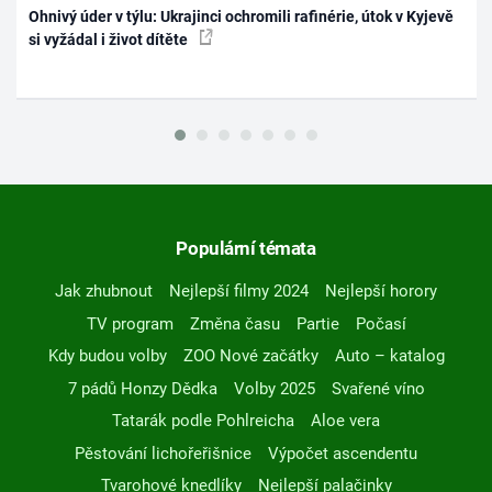
Ohnivý úder v týlu: Ukrajinci ochromili rafinérie, útok v Kyjevě
si vyžádal i život dítěte
Populární témata
Jak zhubnout
Nejlepší filmy 2024
Nejlepší horory
TV program
Změna času
Partie
Počasí
Kdy budou volby
ZOO Nové začátky
Auto – katalog
7 pádů Honzy Dědka
Volby 2025
Svařené víno
Tatarák podle Pohlreicha
Aloe vera
Pěstování lichořeřišnice
Výpočet ascendentu
Tvarohové knedlíky
Nejlepší palačinky