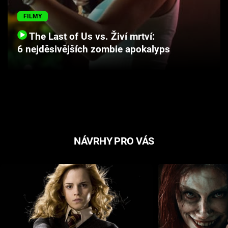
Cool Esport
FILMY
Pořady
The Last of Us vs. Živí mrtví:
6 nejděsivějších zombie apokalyps
TV Program
Sledujte prima+
Přihlášení
NÁVRHY PRO VÁS
Sledujte nás