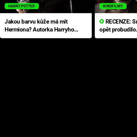
HARRY POTTER
KINOFILMY
Jakou barvu kůže má mít
RECENZE: Smrtelné zlo se
Hermiona? Autorka Harryho
opět probudilo
Pottera přišla s ráznou
přichází s neo
odpovědí
hororovou nab