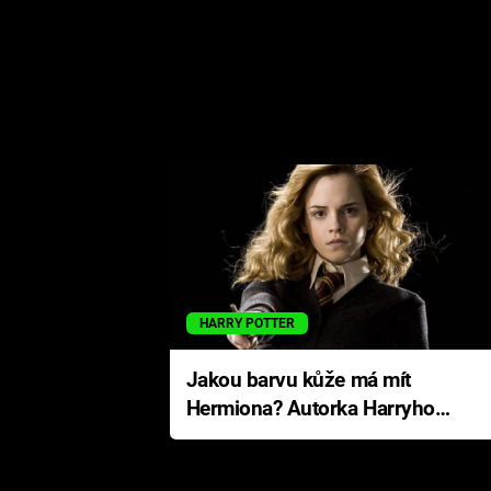
HARRY POTTER
Jakou barvu kůže má mít
Hermiona? Autorka Harryho
Pottera přišla s ráznou
odpovědí