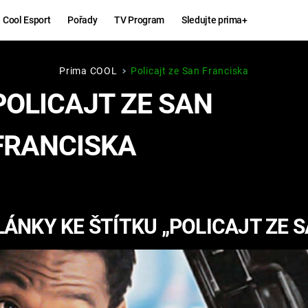
Cool Esport
Pořady
TV Program
Sledujte prima+
Prima COOL
Policajt ze San Franciska
Hry
Zábava
POLICAJT ZE SAN
MAFIA
ZÁBAVN
FRANCISKA
GALERI
GTA 6
NEJLEP
KINGDOM
KOMEDI
COME:
ÁNKY KE ŠTÍTKU „POLICAJT ZE 
DELIVERANCE
CHUCK
NORRIS
ESPORT
DEADP