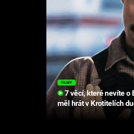
FILMY
7 věcí, které nevíte
měl hrát v Krotitelích d