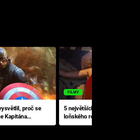
FILMY
ysvětlil, proč se
5 největších propadáků
le Kapitána
loňského roku: Disney na
jediné katastrofě prodělal 200
milionů dolarů