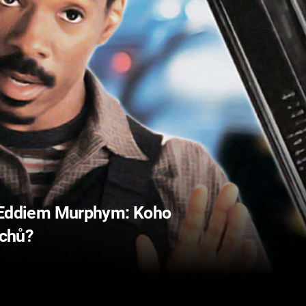
 o Eddiem Murphym: Koho
uchů?