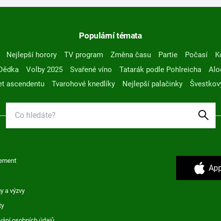
Populární témata
Nejlepší horory
TV program
Změna času
Partie
Počasí
K
Dědka
Volby 2025
Svařené víno
Tatarák podle Pohlreicha
Alo
t ascendentu
Tvarohové knedlíky
Nejlepší palačinky
Švestkov
ement
App
y a výzvy
ty
vání osobních údajů