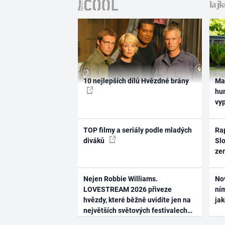
10 nejlepších dílů Hvězdné brány
Ma
hum
vy
TOP filmy a seriály podle mladých
Rap
diváků
Slo
ze
Nejen Robbie Williams.
No
LOVESTREAM 2026 přiveze
ním
hvězdy, které běžně uvidíte jen na
ja
největších světových festivalech