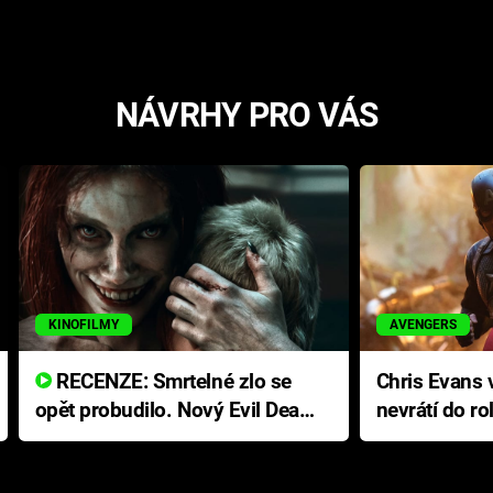
NÁVRHY PRO VÁS
KINOFILMY
AVENGERS
RECENZE: Smrtelné zlo se
Chris Evans v
opět probudilo. Nový Evil Dead
nevrátí do ro
přichází s neodolatelnou
Ameriky
hororovou nabídkou