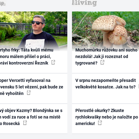
rtyho frky: Táta kvůli mému
Muchomůrku růžovku ani sucho
oru málem přišel o práci,
nezdolá! Jak ji rozeznat od
práví kontroverzní Řezník
tygrované?
per Vercetti vyfasoval na
V srpnu nezapomeňte přesadit
vensku 5 let vězení, pak bude ze
velkokvěté kosatce. Jak na to?
mě vyhoštěn
vý objev Kazmy? Blondýnka se s
Přerostlé okurky? Zkuste
 vodí za ruce a fotí se na místě
rychlokvašky nebo je naložte po
ko Rosecká
americku!