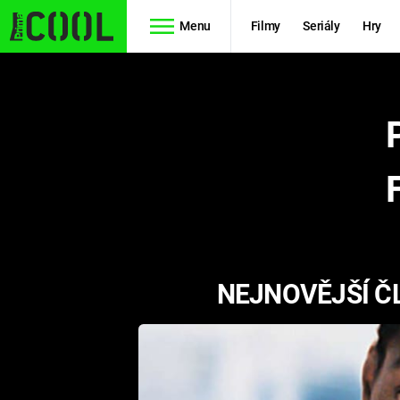
Menu
Filmy
Seriály
Hry
Seriály
Filmy
SIMPSONOVI
STAR WARS
HVĚZDNÁ
AVENGERS
BRÁNA
RYCHLE A
TEORIE
ZBĚSILE 10
NEJNOVĚJŠÍ ČL
VELKÉHO
PREDÁTOR
TŘESKU
FUTURAMA