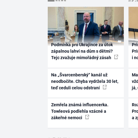
Podmínka pro Ukrajince za útok
Pri
zápalnou lahví na dům s dětmi?
Pri
Tejc zvažuje mimořádný zásah
i n
Na „Švarcenberský“ kanál už
Ma
neodbočíte. Chyba vydržela 30 let,
vž
teď ceduli celou odstraní
já,
Zemřela známá influencerka.
Ro
Towleová podlehla vzácné a
Pr
zákeřné nemoci
a 