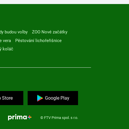
dy budou volby
ZOO Nové začátky
e vera
Pěstování lichořeřišnice
ý koláč
 Store
Google Play
© FTV Prima spol. s r.o.