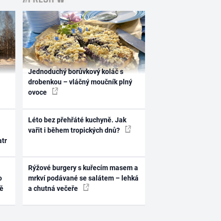
Jednoduchý borůvkový koláč s
drobenkou – vláčný moučník plný
ovoce
Léto bez přehřáté kuchyně. Jak
vařit i během tropických dnů?
atr
Rýžové burgery s kuřecím masem a
o
mrkví podávané se salátem – lehká
ně
a chutná večeře