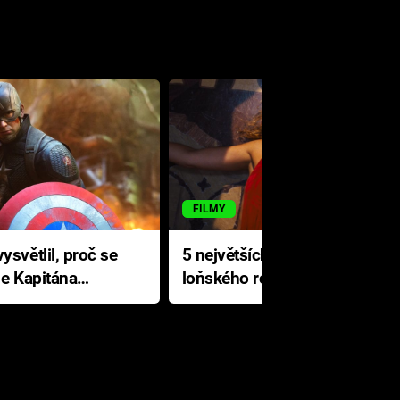
FILMY
ysvětlil, proč se
5 největších propadáků
le Kapitána
loňského roku: Disney na
jediné katastrofě prodělal 200
milionů dolarů