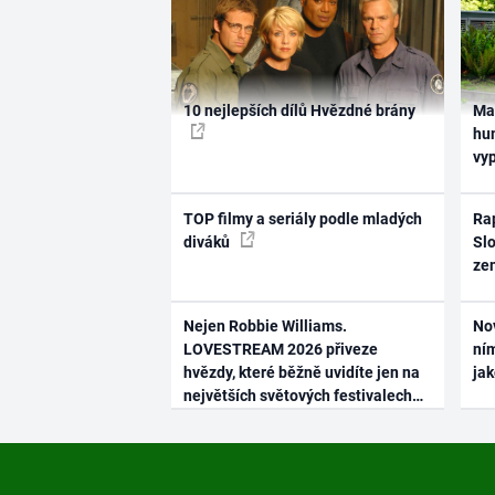
10 nejlepších dílů Hvězdné brány
Ma
hum
vy
TOP filmy a seriály podle mladých
Rap
diváků
Slo
ze
Nejen Robbie Williams.
No
LOVESTREAM 2026 přiveze
ním
hvězdy, které běžně uvidíte jen na
ja
největších světových festivalech