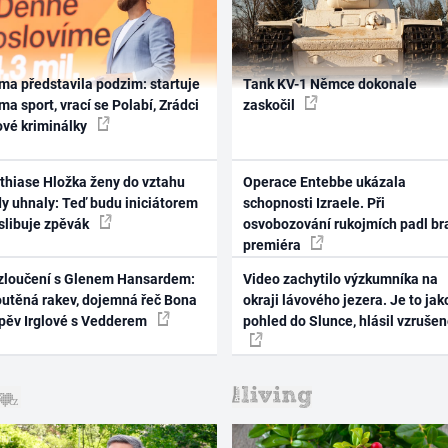
ma představila podzim: startuje
Tank KV-1 Němce dokonale
ma sport, vrací se Polabí, Zrádci
zaskočil
ové kriminálky
thiase Hložka ženy do vztahu
Operace Entebbe ukázala
dy uhnaly: Teď budu iniciátorem
schopnosti Izraele. Při
 slibuje zpěvák
osvobozování rukojmích padl br
premiéra
zloučení s Glenem Hansardem:
Video zachytilo výzkumníka na
outěná rakev, dojemná řeč Bona
okraji lávového jezera. Je to jak
zpěv Irglové s Vedderem
pohled do Slunce, hlásil vzruše