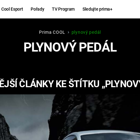
Cool Esport
Pořady
TV Program
Sledujte prima+
Prima COOL
plynový pedál
Hry
Zábava
PLYNOVÝ PEDÁL
MAFIA
ZÁBAVN
GALERI
GTA 6
NEJLEP
JŠÍ ČLÁNKY KE ŠTÍTKU „PLYNOV
KINGDOM
KOMEDI
COME:
DELIVERANCE
CHUCK
NORRIS
ESPORT
DEADP