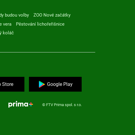
dy budou volby
ZOO Nové začátky
e vera
Pěstování lichořeřišnice
ý koláč
 Store
Google Play
© FTV Prima spol. s r.o.