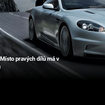
Místo pravých dílů má v
u