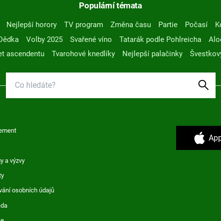
Populární témata
Nejlepší horory
TV program
Změna času
Partie
Počasí
K
Dědka
Volby 2025
Svařené víno
Tatarák podle Pohlreicha
Alo
t ascendentu
Tvarohové knedlíky
Nejlepší palačinky
Švestkov
ement
App
y a výzvy
ty
vání osobních údajů
ěda
ce