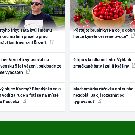
rtyho frky: Táta kvůli mému
Pěstujte brusinky! Na co je dobr
oru málem přišel o práci,
hořce kyselé červené ovoce?
práví kontroverzní Řezník
per Vercetti vyfasoval na
9 tipů s kostkami ledu: Vyhladí
vensku 5 let vězení, pak bude ze
zmačkané šaty i zalijí květiny
mě vyhoštěn
vý objev Kazmy? Blondýnka se s
Muchomůrku růžovku ani sucho
 vodí za ruce a fotí se na místě
nezdolá! Jak ji rozeznat od
ko Rosecká
tygrované?