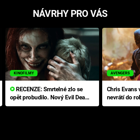
NÁVRHY PRO VÁS
KINOFILMY
AVENGERS
RECENZE: Smrtelné zlo se
Chris Evans v
opět probudilo. Nový Evil Dead
nevrátí do ro
přichází s neodolatelnou
Ameriky
hororovou nabídkou