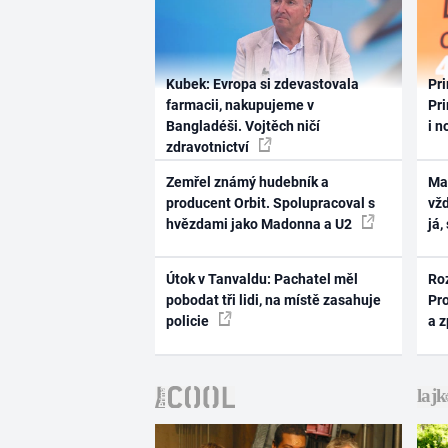
Kubek: Evropa si zdevastovala
Pri
farmacii, nakupujeme v
Pri
Bangladéši. Vojtěch ničí
i n
zdravotnictví
Zemřel známý hudebník a
Ma
producent Orbit. Spolupracoval s
vž
hvězdami jako Madonna a U2
já,
Útok v Tanvaldu: Pachatel měl
Ro
pobodat tři lidi, na místě zasahuje
Pr
policie
a 