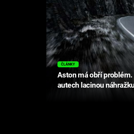
ČLÁNKY
Aston má obří problém. 
autech lacinou náhražk