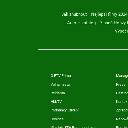
Jak zhubnout
Nejlepší filmy 2024
Auto – katalog
7 pádů Honzy 
Výpoče
O FTV Prima
Manag
Volná místa
Press
Reklama
Casting
HbbTV
Kontak
Podmínky užívání
Zpraco
Cookies
Nápov
Vlastník FTV Prima spol. s r.o.
Redak