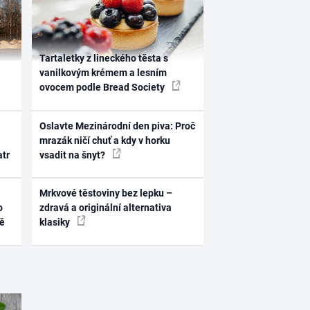
Tartaletky z lineckého těsta s
vanilkovým krémem a lesním
ovocem podle Bread Society
Oslavte Mezinárodní den piva: Proč
mrazák ničí chuť a kdy v horku
atr
vsadit na šnyt?
Mrkvové těstoviny bez lepku –
o
zdravá a originální alternativa
ně
klasiky