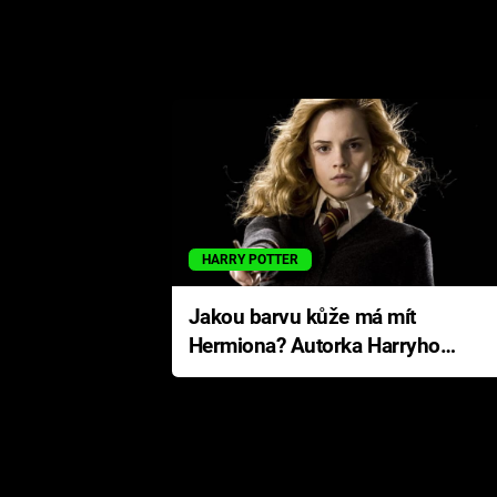
HARRY POTTER
Jakou barvu kůže má mít
Hermiona? Autorka Harryho
Pottera přišla s ráznou
odpovědí