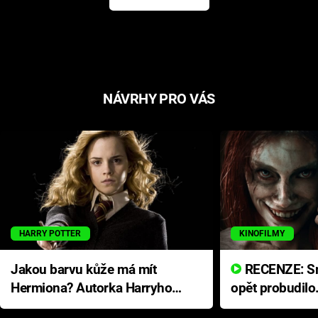
NÁVRHY PRO VÁS
HARRY POTTER
KINOFILMY
Jakou barvu kůže má mít
RECENZE: Smrtelné zlo se
Hermiona? Autorka Harryho
opět probudilo
Pottera přišla s ráznou
přichází s neo