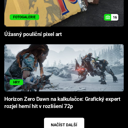
16
FOTOGALERIE
Úžasný pouliční pixel art
HRY
Horizon Zero Dawn na kalkulačce: Grafický expert
rozjel herní hit v rozlišení 72p
NAČÍST DALŠÍ