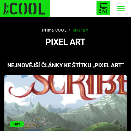
ŽIVĚ
STARHOUSE
BUFFY, PŘEMOŽITELKA UPÍRŮ
Trendy:
Prima COOL
pixel art
PIXEL ART
ESCAPE
PLNEJ KOTEL
AVENGERS 5
NEJNOVĚJŠÍ ČLÁNKY KE ŠTÍTKU „PIXEL ART“
Témata
Filmy
Seriály
Hry
HRY