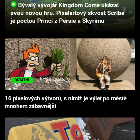
Bývalý vývojář Kingdom Come ukázal
Cool Esport
svou novou hru. Pixelartový skvost Scribe
je poctou Princi z Persie a Skyrimu
Pořady
TV Program
Sledujte prima+
Přihlášení
OSTATNÍ
Sledujte nás
16 pixelových výtvorů, s nimiž je výlet po městě
mnohem zábavnější