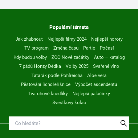
Populární témata
Jak zhubnout
Nejlepší filmy 2024
Nejlepší horory
TV program
Změna času
Partie
Počasí
Kdy budou volby
ZOO Nové začátky
Auto – katalog
7 pádů Honzy Dědka
Volby 2025
Svařené víno
Tatarák podle Pohlreicha
Aloe vera
Pěstování lichořeřišnice
Výpočet ascendentu
Tvarohové knedlíky
Nejlepší palačinky
Švestkový koláč