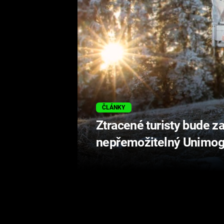
ČLÁNKY
Ztracené turisty bude z
nepřemožitelný Unimo