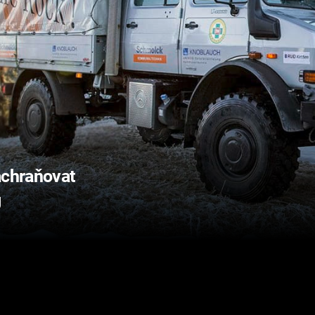
achraňovat
g