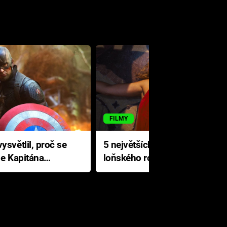
FILMY
ysvětlil, proč se
5 největších propadáků
le Kapitána
loňského roku: Disney na
jediné katastrofě prodělal 200
milionů dolarů