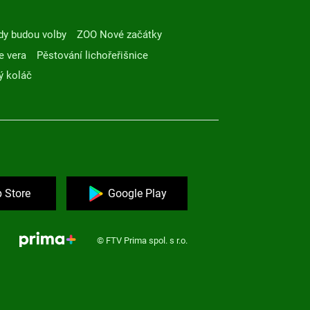
dy budou volby
ZOO Nové začátky
e vera
Pěstování lichořeřišnice
ý koláč
 Store
Google Play
© FTV Prima spol. s r.o.