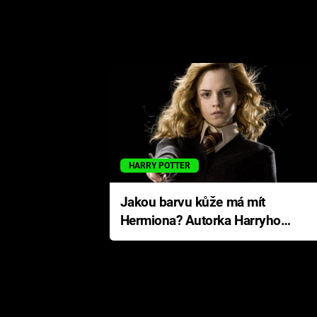
HARRY POTTER
Jakou barvu kůže má mít
Hermiona? Autorka Harryho
Pottera přišla s ráznou
odpovědí