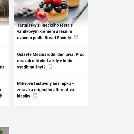
Tartaletky z lineckého těsta s
vanilkovým krémem a lesním
ovocem podle Bread Society
Oslavte Mezinárodní den piva: Proč
mrazák ničí chuť a kdy v horku
atr
vsadit na šnyt?
Mrkvové těstoviny bez lepku –
o
zdravá a originální alternativa
ně
klasiky