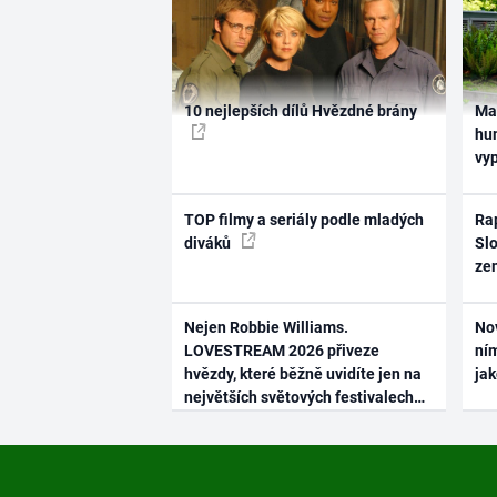
10 nejlepších dílů Hvězdné brány
Ma
hum
vy
TOP filmy a seriály podle mladých
Rap
diváků
Slo
ze
Nejen Robbie Williams.
No
LOVESTREAM 2026 přiveze
ním
hvězdy, které běžně uvidíte jen na
ja
největších světových festivalech