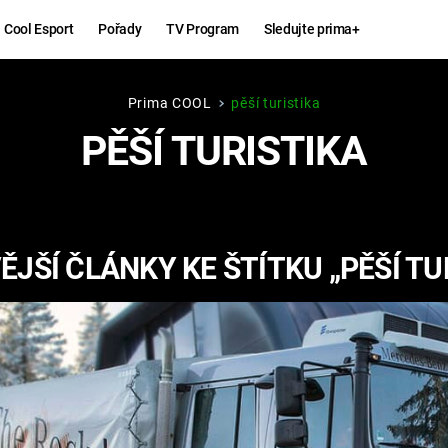
Cool Esport
Pořady
TV Program
Sledujte prima+
Prima COOL
pěší turistika
Hry
Zábava
PĚŠÍ TURISTIKA
MAFIA
ZÁBAVN
GALERI
GTA 6
NEJLEP
JŠÍ ČLÁNKY KE ŠTÍTKU „PĚŠÍ TU
KINGDOM
KOMEDI
COME:
DELIVERANCE
CHUCK
NORRIS
ESPORT
DEADP