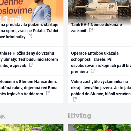
ma představila podzim: startuje
Tank KV-1 Němce dokonale
ma sport, vrací se Polabí, Zrádci
zaskočil
ové kriminálky
thiase Hložka ženy do vztahu
Operace Entebbe ukázala
dy uhnaly: Teď budu iniciátorem
schopnosti Izraele. Při
 slibuje zpěvák
osvobozování rukojmích padl br
premiéra
zloučení s Glenem Hansardem:
Video zachytilo výzkumníka na
outěná rakev, dojemná řeč Bona
okraji lávového jezera. Je to jak
zpěv Irglové s Vedderem
pohled do Slunce, hlásil vzruše