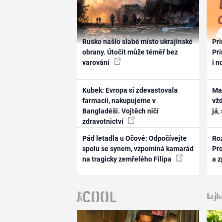
Rusko našlo slabé místo ukrajinské
Pri
obrany. Útočit může téměř bez
Pri
varování
i n
Kubek: Evropa si zdevastovala
Ma
farmacii, nakupujeme v
vž
Bangladéši. Vojtěch ničí
já,
zdravotnictví
Pád letadla u Očové: Odpočívejte
Ro
spolu se synem, vzpomíná kamarád
Pr
na tragicky zemřelého Filipa
a 