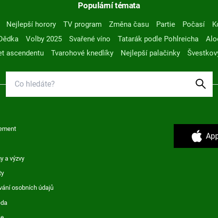
Populární témata
Nejlepší horory
TV program
Změna času
Partie
Počasí
K
Dědka
Volby 2025
Svařené víno
Tatarák podle Pohlreicha
Alo
t ascendentu
Tvarohové knedlíky
Nejlepší palačinky
Švestkov
ement
App
y a výzvy
ty
vání osobních údajů
ěda
ce