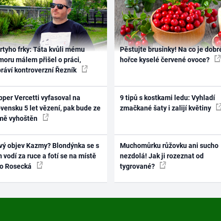
rtyho frky: Táta kvůli mému
Pěstujte brusinky! Na co je dobr
oru málem přišel o práci,
hořce kyselé červené ovoce?
práví kontroverzní Řezník
per Vercetti vyfasoval na
9 tipů s kostkami ledu: Vyhladí
vensku 5 let vězení, pak bude ze
zmačkané šaty i zalijí květiny
mě vyhoštěn
vý objev Kazmy? Blondýnka se s
Muchomůrku růžovku ani sucho
 vodí za ruce a fotí se na místě
nezdolá! Jak ji rozeznat od
ko Rosecká
tygrované?