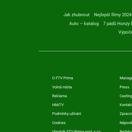
Jak zhubnout
Nejlepší filmy 2024
Auto – katalog
7 pádů Honzy 
Výpoče
O FTV Prima
Manag
Volná místa
Press
Reklama
Casting
HbbTV
Kontak
Podmínky užívání
Zpraco
Cookies
Nápov
Vlastník FTV Prima spol. s r.o.
Redak