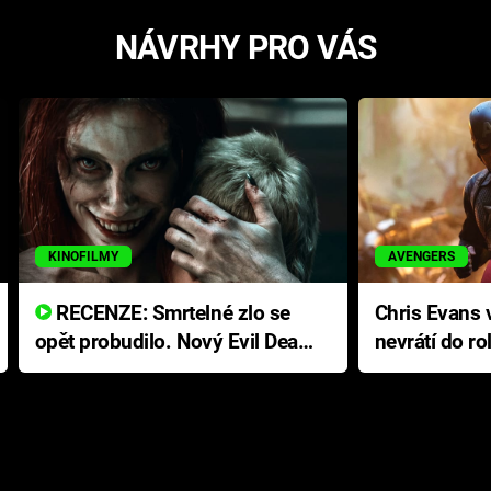
NÁVRHY PRO VÁS
KINOFILMY
AVENGERS
RECENZE: Smrtelné zlo se
Chris Evans v
opět probudilo. Nový Evil Dead
nevrátí do ro
přichází s neodolatelnou
Ameriky
hororovou nabídkou