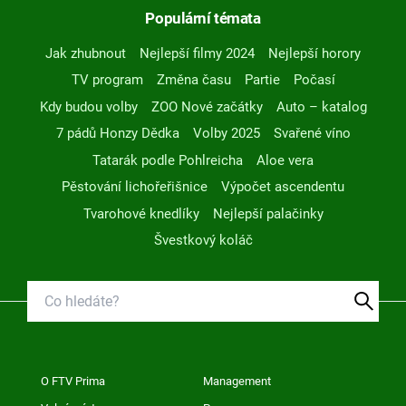
Populární témata
Jak zhubnout
Nejlepší filmy 2024
Nejlepší horory
TV program
Změna času
Partie
Počasí
Kdy budou volby
ZOO Nové začátky
Auto – katalog
7 pádů Honzy Dědka
Volby 2025
Svařené víno
Tatarák podle Pohlreicha
Aloe vera
Pěstování lichořeřišnice
Výpočet ascendentu
Tvarohové knedlíky
Nejlepší palačinky
Švestkový koláč
O FTV Prima
Management