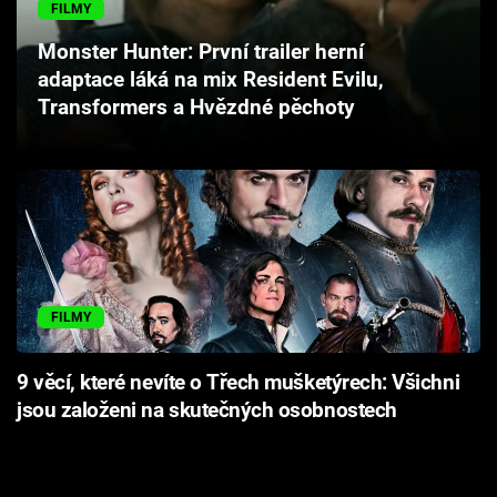
FILMY
Cool Esport
Monster Hunter: První trailer herní
Pořady
adaptace láká na mix Resident Evilu,
Transformers a Hvězdné pěchoty
TV Program
Sledujte prima+
Přihlášení
FILMY
Sledujte nás
9 věcí, které nevíte o Třech mušketýrech: Všichni
jsou založeni na skutečných osobnostech