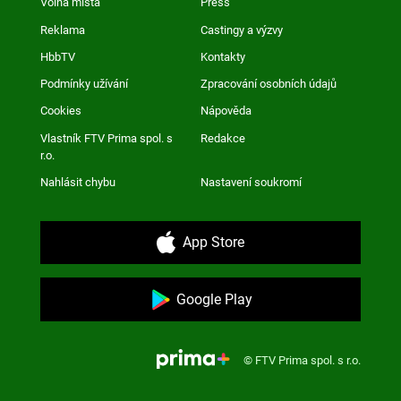
Volná místa
Press
Reklama
Castingy a výzvy
HbbTV
Kontakty
Podmínky užívání
Zpracování osobních údajů
Cookies
Nápověda
Vlastník FTV Prima spol. s
Redakce
r.o.
Nahlásit chybu
Nastavení soukromí
App Store
Google Play
© FTV Prima spol. s r.o.