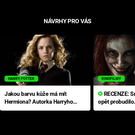
NÁVRHY PRO VÁS
HARRY POTTER
KINOFILMY
Jakou barvu kůže má mít
RECENZE: Smrtelné zlo se
Hermiona? Autorka Harryho
opět probudilo
Pottera přišla s ráznou
přichází s neo
odpovědí
hororovou nab