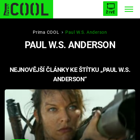
ŽIVĚ
STARHOUSE
BUFFY, PŘEMOŽITELKA UPÍRŮ
Trendy:
Prima COOL
Paul W.S. Anderson
PAUL W.S. ANDERSON
ESCAPE
PLNEJ KOTEL
AVENGERS 5
NEJNOVĚJŠÍ ČLÁNKY KE ŠTÍTKU „PAUL W.S.
ANDERSON“
Témata
Filmy
Seriály
Hry