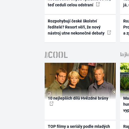
teď ceduli celou odstraní
já,
Rozpohybují české školství
Ro
ředitelé? Resort věří, že nový
Pr
nástroj utne nekonečné debaty
a 
10 nejlepších dílů Hvězdné brány
Ma
hum
vy
TOP filmy a seriály podle mladých
Rap