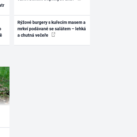
atr
Rýžové burgery s kuřecím masem a
o
mrkví podávané se salátem – lehká
ně
a chutná večeře