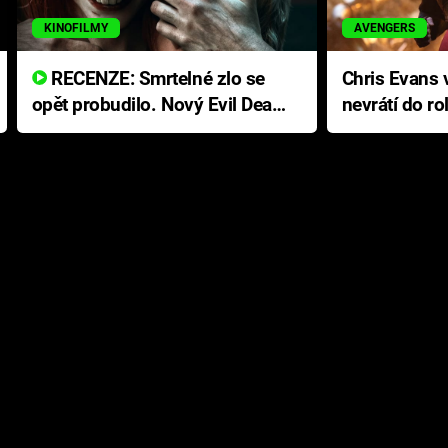
KINOFILMY
AVENGERS
RECENZE: Smrtelné zlo se
Chris Evans v
opět probudilo. Nový Evil Dead
nevrátí do ro
přichází s neodolatelnou
Ameriky
hororovou nabídkou