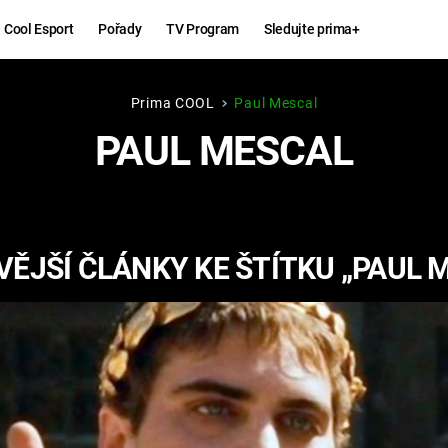
Cool Esport
Pořady
TV Program
Sledujte prima+
Prima COOL
Paul Mescal
Hry
Zábava
PAUL MESCAL
MAFIA
ZÁBAVN
GALERI
GTA 6
NEJLEP
ĚJŠÍ ČLÁNKY KE ŠTÍTKU „PAUL 
KINGDOM
KOMEDI
COME:
DELIVERANCE
CHUCK
NORRIS
ESPORT
DEADP