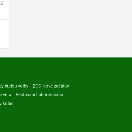
dy budou volby
ZOO Nové začátky
e vera
Pěstování lichořeřišnice
ý koláč