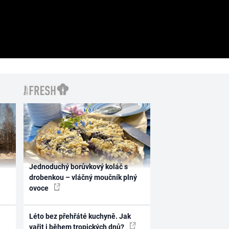
Jednoduchý borůvkový koláč s
drobenkou – vláčný moučník plný
ovoce
Léto bez přehřáté kuchyně. Jak
vařit i během tropických dnů?