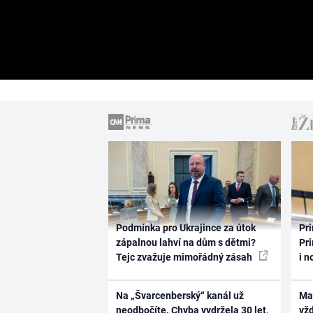
Podmínka pro Ukrajince za útok
Pri
zápalnou lahví na dům s dětmi?
Pri
Tejc zvažuje mimořádný zásah
i n
Na „Švarcenberský“ kanál už
Ma
neodbočíte. Chyba vydržela 30 let,
vž