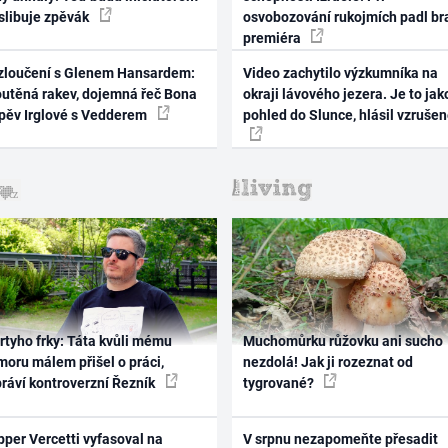
 slibuje zpěvák
osvobozování rukojmích padl br
premiéra
zloučení s Glenem Hansardem:
Video zachytilo výzkumníka na
outěná rakev, dojemná řeč Bona
okraji lávového jezera. Je to jak
zpěv Irglové s Vedderem
pohled do Slunce, hlásil vzruše
rtyho frky: Táta kvůli mému
Muchomůrku růžovku ani sucho
oru málem přišel o práci,
nezdolá! Jak ji rozeznat od
práví kontroverzní Řezník
tygrované?
per Vercetti vyfasoval na
V srpnu nezapomeňte přesadit