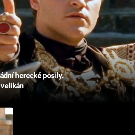
rádní herecké posily.
 velikán