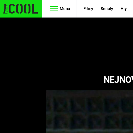
Menu
Filmy
Seriály
Hry
Seriály
Filmy
SIMPSONOVI
STAR WARS
HVĚZDNÁ
AVENGERS
BRÁNA
NEJNOV
RYCHLE A
TEORIE
ZBĚSILE 10
VELKÉHO
PREDÁTOR
TŘESKU
FUTURAMA