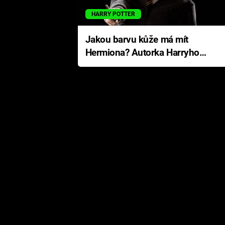
HARRY POTTER
Jakou barvu kůže má mít
Hermiona? Autorka Harryho
Pottera přišla s ráznou
odpovědí