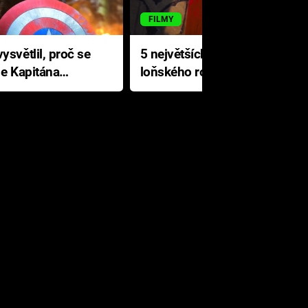
FILMY
ysvětlil, proč se
5 největších propadáků
le Kapitána
loňského roku: Disney na
jediné katastrofě prodělal 200
milionů dolarů