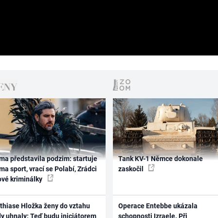
ma představila podzim: startuje
Tank KV-1 Němce dokonale
ma sport, vrací se Polabí, Zrádci
zaskočil
ové kriminálky
thiase Hložka ženy do vztahu
Operace Entebbe ukázala
dy uhnaly: Teď budu iniciátorem
schopnosti Izraele. Při