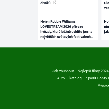
diváků
Slo
ze
Nejen Robbie Williams.
No
LOVESTREAM 2026 přiveze
ním
hvězdy, které běžně uvidíte jen na
ja
největších světových festivalech
Jak zhubnout
Nejlepší filmy 2024
Auto – katalog
7 pádů Honzy 
Výpoče