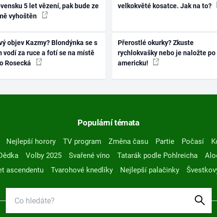
vensku 5 let vězení, pak bude ze
velkokvěté kosatce. Jak na to?
mě vyhoštěn
vý objev Kazmy? Blondýnka se s
Přerostlé okurky? Zkuste
 vodí za ruce a fotí se na místě
rychlokvašky nebo je naložte po
ko Rosecká
americku!
Populární témata
Nejlepší horory
TV program
Změna času
Partie
Počasí
K
Dědka
Volby 2025
Svařené víno
Tatarák podle Pohlreicha
Alo
t ascendentu
Tvarohové knedlíky
Nejlepší palačinky
Švestkov