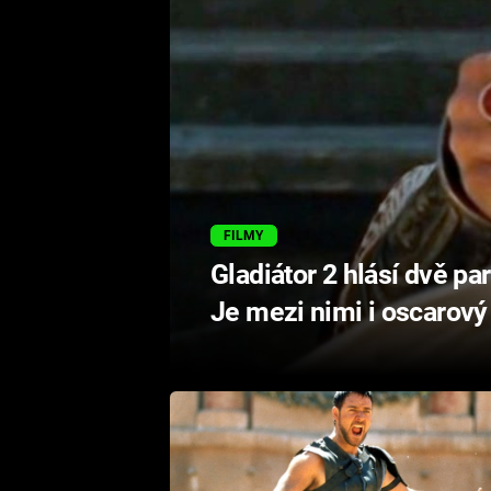
FILMY
Gladiátor 2 hlásí dvě pa
Je mezi nimi i oscarový