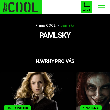
ŽIVĚ
STARHOUSE
BUFFY, PŘEMOŽITELKA UPÍRŮ
Trendy:
Prima COOL
pamlsky
PAMLSKY
ESCAPE
PLNEJ KOTEL
AVENGERS 5
NÁVRHY PRO VÁS
Témata
Filmy
Seriály
Hry
HARRY POTTER
KINOFILMY