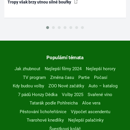
Tropy však brzy utnou silné bouřky
Populární témata
Jak zhubnout
Nejlepší filmy 2024
Nejlepší horory
TV program
Změna času
Partie
Počasí
Kdy budou volby
ZOO Nové začátky
Auto – katalog
7 pádů Honzy Dědka
Volby 2025
Svařené víno
Tatarák podle Pohlreicha
Aloe vera
Pěstování lichořeřišnice
Výpočet ascendentu
Tvarohové knedlíky
Nejlepší palačinky
Švestkový koláč