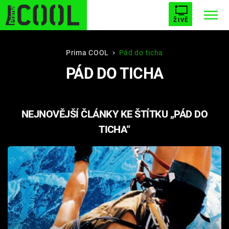
ŽIVĚ
STARHOUSE
BUFFY, PŘEMOŽITELKA UPÍRŮ
Trendy:
Prima COOL
Pád do ticha
PÁD DO TICHA
ESCAPE
PLNEJ KOTEL
AVENGERS 5
NEJNOVĚJŠÍ ČLÁNKY KE ŠTÍTKU „PÁD DO
TICHA“
Témata
Filmy
Seriály
Hry