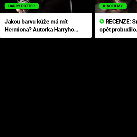
HARRY POTTER
KINOFILMY
Jakou barvu kůže má mít
RECENZE: Smrtelné zlo se
Hermiona? Autorka Harryho
opět probudilo
Pottera přišla s ráznou
přichází s neo
odpovědí
hororovou nab