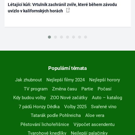
Létající kůň: Vrtulník zachránil zvíře, které během závodu
uvízlo v kalifornských horách
Populární témata
Jak zhubnout
Nejlepší filmy 2024
Nejlepší horory
TV program
Změna času
Partie
Počasí
Kdy budou volby
ZOO Nové začátky
Auto – katalog
7 pádů Honzy Dědka
Volby 2025
Svařené víno
Tatarák podle Pohlreicha
Aloe vera
Pěstování lichořeřišnice
Výpočet ascendentu
Tvarohové knedlíky
Nejlepší palačinky