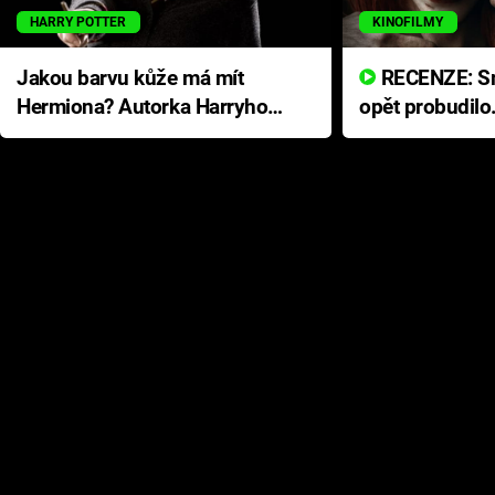
HARRY POTTER
KINOFILMY
Jakou barvu kůže má mít
RECENZE: Smrtelné zlo se
Hermiona? Autorka Harryho
opět probudilo
Pottera přišla s ráznou
přichází s neo
odpovědí
hororovou nab