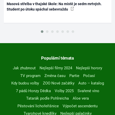
Masová střelba v thajské škole: Na místě je sedm mrtvých.
Student po útoku spáchal sebevraždu
Populární témata
Jak zhubnout
Nejlepší filmy 2024
Nejlepší horory
TV program
Změna času
Partie
Počasí
Kdy budou volby
ZOO Nové začátky
Auto – katalog
7 pádů Honzy Dědka
Volby 2025
Svařené víno
Tatarák podle Pohlreicha
Aloe vera
Pěstování lichořeřišnice
Výpočet ascendentu
Tvarohové knedlíky
Nejlepší palačinky