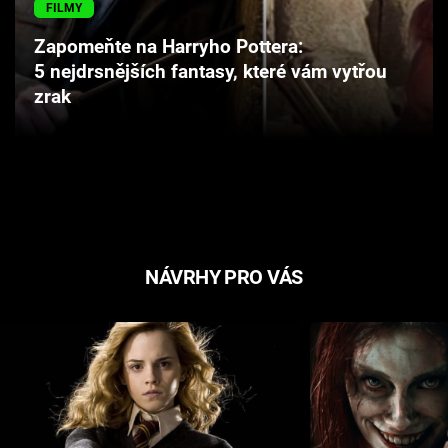
FILMY
Cool Esport
Zapomeňte na Harryho Pottera:
Pořady
5 nejdrsnějších fantasy, které vám vytřou
zrak
TV Program
Sledujte prima+
Přihlášení
NÁVRHY PRO VÁS
Sledujte nás