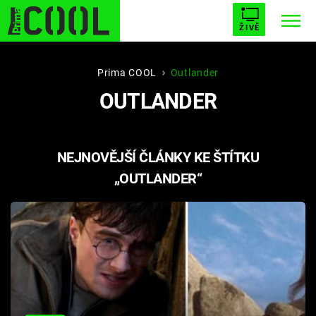
ŽIVĚ
STARHOUSE
BUFFY, PŘEMOŽITELKA UPÍRŮ
Trendy:
Prima COOL
Outlander
OUTLANDER
ESCAPE
PLNEJ KOTEL
AVENGERS 5
NEJNOVĚJŠÍ ČLÁNKY KE ŠTÍTKU
„OUTLANDER“
Témata
Filmy
Seriály
Hry