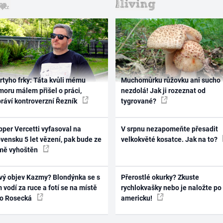
rtyho frky: Táta kvůli mému
Muchomůrku růžovku ani sucho
oru málem přišel o práci,
nezdolá! Jak ji rozeznat od
práví kontroverzní Řezník
tygrované?
per Vercetti vyfasoval na
V srpnu nezapomeňte přesadit
vensku 5 let vězení, pak bude ze
velkokvěté kosatce. Jak na to?
mě vyhoštěn
vý objev Kazmy? Blondýnka se s
Přerostlé okurky? Zkuste
 vodí za ruce a fotí se na místě
rychlokvašky nebo je naložte po
ko Rosecká
americku!