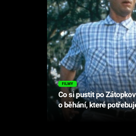
FILMY
Co si pustit po Zátopkovi
o běhání, které potřebuj