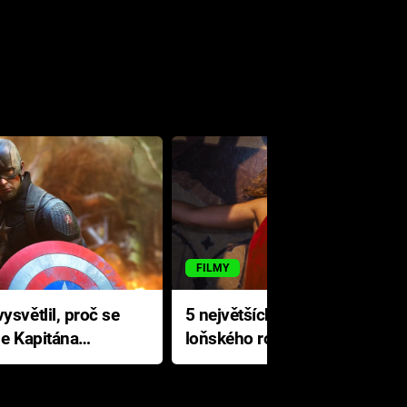
FILMY
ysvětlil, proč se
5 největších propadáků
le Kapitána
loňského roku: Disney na
jediné katastrofě prodělal 200
milionů dolarů