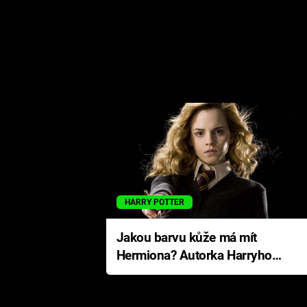
HARRY POTTER
Jakou barvu kůže má mít
Hermiona? Autorka Harryho
Pottera přišla s ráznou
odpovědí