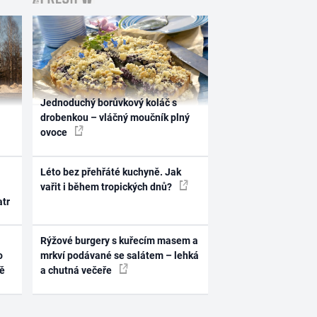
Jednoduchý borůvkový koláč s
drobenkou – vláčný moučník plný
ovoce
Léto bez přehřáté kuchyně. Jak
vařit i během tropických dnů?
atr
Rýžové burgery s kuřecím masem a
o
mrkví podávané se salátem – lehká
ně
a chutná večeře