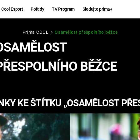
Cool Esport
Pořady
TV Program
Sledujte prima+
Prima COOL
Osamělost přespolního běžce
Hry
Zábava
OSAMĚLOST
MAFIA
ZÁBAVN
PŘESPOLNÍHO BĚŽCE
GALERI
GTA 6
NEJLEP
KINGDOM
KOMEDI
COME:
NKY KE ŠTÍTKU „OSAMĚLOST PŘE
DELIVERANCE
CHUCK
NORRIS
ESPORT
DEADP