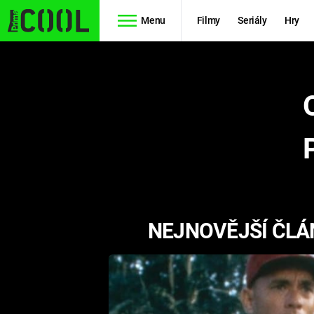
Menu
Filmy
Seriály
Hry
Seriály
Filmy
SIMPSONOVI
STAR WARS
HVĚZDNÁ
AVENGERS
BRÁNA
RYCHLE A
TEORIE
ZBĚSILE 10
NEJNOVĚJŠÍ ČLÁ
VELKÉHO
PREDÁTOR
TŘESKU
FUTURAMA