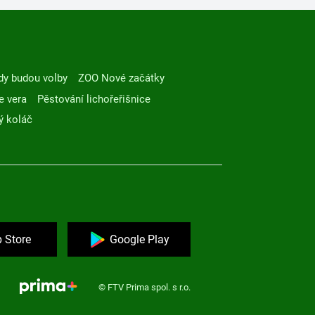
dy budou volby
ZOO Nové začátky
e vera
Pěstování lichořeřišnice
ý koláč
 Store
Google Play
© FTV Prima spol. s r.o.