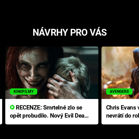
NÁVRHY PRO VÁS
KINOFILMY
AVENGERS
RECENZE: Smrtelné zlo se
Chris Evans v
opět probudilo. Nový Evil Dead
nevrátí do ro
přichází s neodolatelnou
Ameriky
hororovou nabídkou