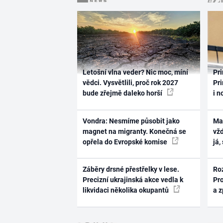
Letošní vlna veder? Nic moc, míní
Pri
vědci. Vysvětlili, proč rok 2027
Pri
bude zřejmě daleko horší
i n
Vondra: Nesmíme působit jako
Ma
magnet na migranty. Konečná se
vž
opřela do Evropské komise
já,
Záběry drsné přestřelky v lese.
Ro
Precizní ukrajinská akce vedla k
Pr
likvidaci několika okupantů
a 