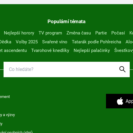
Populární témata
Nejlepší horory
TV program
Změna času
Partie
Počasí
K
Dědka
Volby 2025
Svařené víno
Tatarák podle Pohlreicha
Alo
t ascendentu
Tvarohové knedlíky
Nejlepší palačinky
Švestkov
ement
App
y a výzvy
ty
vání osobních údajů