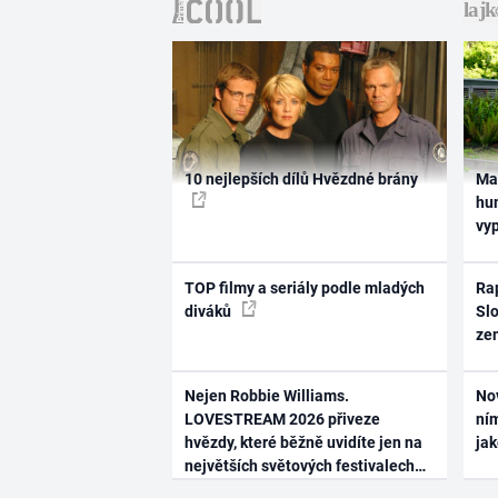
10 nejlepších dílů Hvězdné brány
Ma
hum
vy
TOP filmy a seriály podle mladých
Rap
diváků
Slo
ze
Nejen Robbie Williams.
No
LOVESTREAM 2026 přiveze
ním
hvězdy, které běžně uvidíte jen na
ja
největších světových festivalech