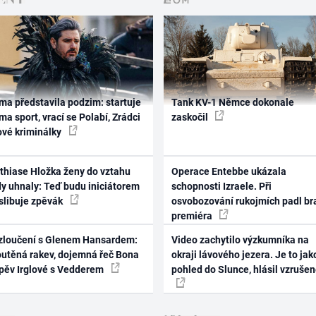
ma představila podzim: startuje
Tank KV-1 Němce dokonale
ma sport, vrací se Polabí, Zrádci
zaskočil
ové kriminálky
thiase Hložka ženy do vztahu
Operace Entebbe ukázala
dy uhnaly: Teď budu iniciátorem
schopnosti Izraele. Při
 slibuje zpěvák
osvobozování rukojmích padl br
premiéra
zloučení s Glenem Hansardem:
Video zachytilo výzkumníka na
outěná rakev, dojemná řeč Bona
okraji lávového jezera. Je to jak
zpěv Irglové s Vedderem
pohled do Slunce, hlásil vzruše