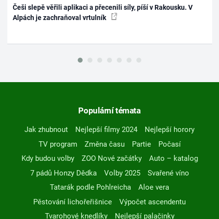
Češi slepě věřili aplikaci a přecenili síly, píší v Rakousku. V
Alpách je zachraňoval vrtulník
Populární témata
Jak zhubnout
Nejlepší filmy 2024
Nejlepší horory
TV program
Změna času
Partie
Počasí
Kdy budou volby
ZOO Nové začátky
Auto – katalog
7 pádů Honzy Dědka
Volby 2025
Svařené víno
Tatarák podle Pohlreicha
Aloe vera
Pěstování lichořeřišnice
Výpočet ascendentu
Tvarohové knedlíky
Nejlepší palačinky