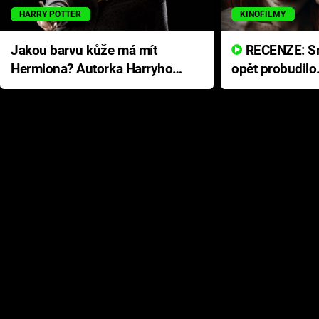
HARRY POTTER
KINOFILMY
Jakou barvu kůže má mít
RECENZE: Smrtelné zlo se
Hermiona? Autorka Harryho
opět probudilo
Pottera přišla s ráznou
přichází s neo
odpovědí
hororovou nab