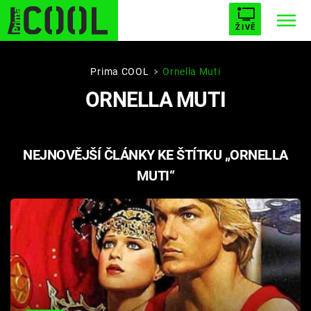
ŽIVĚ
STARHOUSE
BUFFY, PŘEMOŽITELKA UPÍRŮ
Trendy:
Prima COOL
Ornella Muti
ORNELLA MUTI
ESCAPE
PLNEJ KOTEL
AVENGERS 5
NEJNOVĚJŠÍ ČLÁNKY KE ŠTÍTKU „ORNELLA
MUTI“
Témata
Filmy
Seriály
Hry