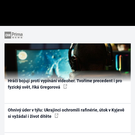
Hráči bojují proti vypínání videoher. Tvoříme precedent i pro
fyzický svět, říká Gregorová
Ohnivý úder v týlu: Ukrajinci ochromili rafinérie, útok v Kyjevě
si vyžádal i život dítěte