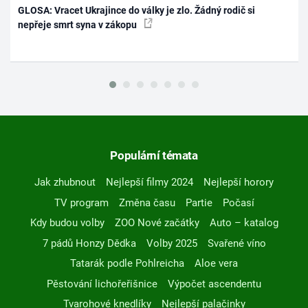
GLOSA: Vracet Ukrajince do války je zlo. Žádný rodič si
nepřeje smrt syna v zákopu
Populární témata
Jak zhubnout
Nejlepší filmy 2024
Nejlepší horory
TV program
Změna času
Partie
Počasí
Kdy budou volby
ZOO Nové začátky
Auto – katalog
7 pádů Honzy Dědka
Volby 2025
Svařené víno
Tatarák podle Pohlreicha
Aloe vera
Pěstování lichořeřišnice
Výpočet ascendentu
Tvarohové knedlíky
Nejlepší palačinky