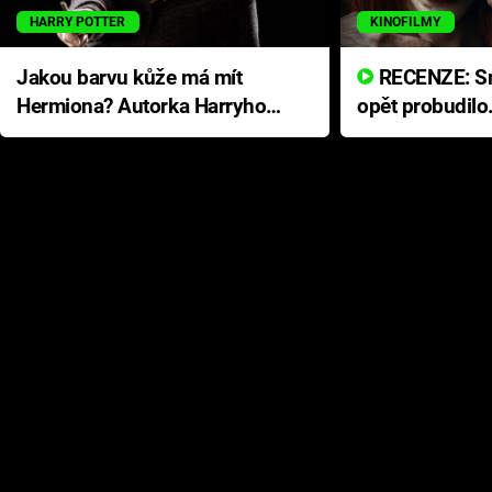
HARRY POTTER
KINOFILMY
Jakou barvu kůže má mít
RECENZE: Smrtelné zlo se
Hermiona? Autorka Harryho
opět probudilo
Pottera přišla s ráznou
přichází s neo
odpovědí
hororovou nab