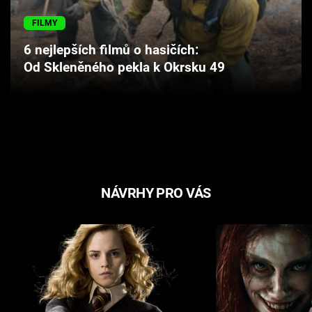
Cool Esport
FILMY
Pořady
6 nejlepších filmů o hasičích:
Od Skleněného pekla k Okrsku 49
TV Program
Sledujte prima+
Přihlášení
NÁVRHY PRO VÁS
Sledujte nás