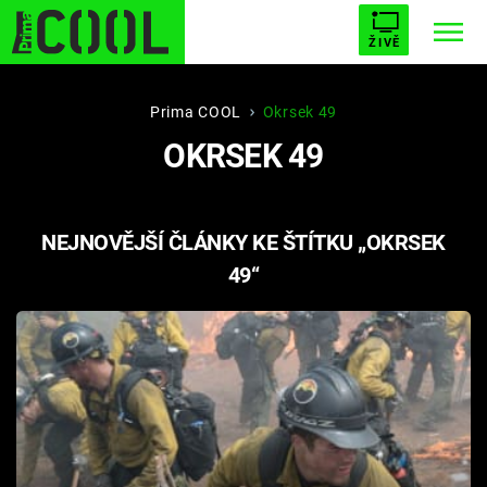
ŽIVĚ
STARHOUSE
BUFFY, PŘEMOŽITELKA UPÍRŮ
Trendy:
Prima COOL
Okrsek 49
OKRSEK 49
ESCAPE
PLNEJ KOTEL
AVENGERS 5
NEJNOVĚJŠÍ ČLÁNKY KE ŠTÍTKU „OKRSEK
49“
Témata
Filmy
Seriály
Hry