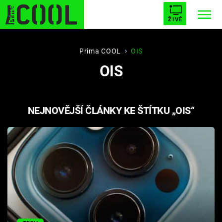
ŽIVĚ
STARHOUSE
BUFFY, PŘEMOŽITELKA UPÍRŮ
Trendy:
Prima COOL
OIS
OIS
ESCAPE
PLNEJ KOTEL
AVENGERS 5
NEJNOVĚJŠÍ ČLÁNKY KE ŠTÍTKU „OIS“
Témata
Filmy
Seriály
Hry