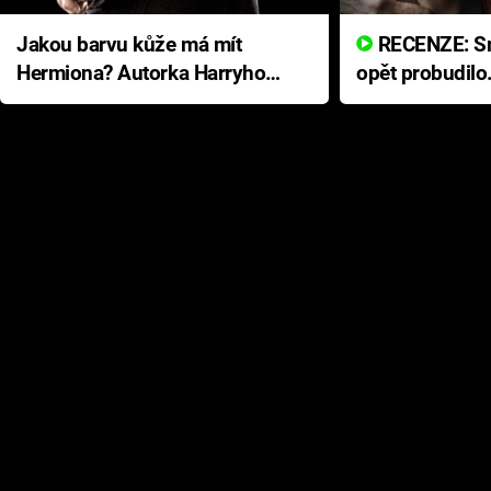
Jakou barvu kůže má mít
RECENZE: Smrtelné zlo se
Hermiona? Autorka Harryho
opět probudilo
Pottera přišla s ráznou
přichází s neo
odpovědí
hororovou nab