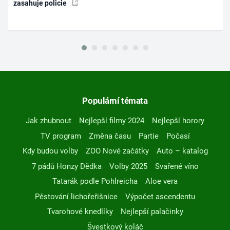
zasahuje policie
Populární témata
Jak zhubnout
Nejlepší filmy 2024
Nejlepší horory
TV program
Změna času
Partie
Počasí
Kdy budou volby
ZOO Nové začátky
Auto – katalog
7 pádů Honzy Dědka
Volby 2025
Svařené víno
Tatarák podle Pohlreicha
Aloe vera
Pěstování lichořeřišnice
Výpočet ascendentu
Tvarohové knedlíky
Nejlepší palačinky
Švestkový koláč