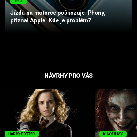
TECH
Cool Esport
Jízda na motorce poškozuje iPhony,
přiznal Apple. Kde je problém?
Pořady
TV Program
Sledujte prima+
Přihlášení
NÁVRHY PRO VÁS
Sledujte nás
HARRY POTTER
KINOFILMY