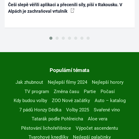
Češi slepě věřili aplikaci a přecenili síly, píší v Rakousku. V
Alpách je zachraňoval vrtulník
Populární témata
Jak zhubnout
Nejlepší filmy 2024
Nejlepší horory
TV program
Změna času
Partie
Počasí
Kdy budou volby
ZOO Nové začátky
Auto – katalog
7 pádů Honzy Dědka
Volby 2025
Svařené víno
Tatarák podle Pohlreicha
Aloe vera
Pěstování lichořeřišnice
Výpočet ascendentu
Tvarohové knedlíky
Nejlepší palačinky