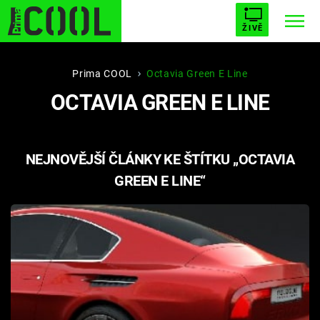
ŽIVĚ
STARHOUSE
BUFFY, PŘEMOŽITELKA UPÍRŮ
Trendy:
Prima COOL
Octavia Green E Line
OCTAVIA GREEN E LINE
ESCAPE
PLNEJ KOTEL
AVENGERS 5
NEJNOVĚJŠÍ ČLÁNKY KE ŠTÍTKU „OCTAVIA
GREEN E LINE“
Témata
Přihlášení
Sledujte nás