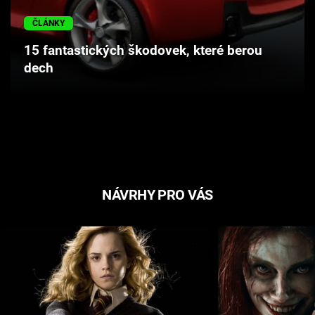
ČLÁNKY
15 fantastických škodovek, které berou
dech
NÁVRHY PRO VÁS