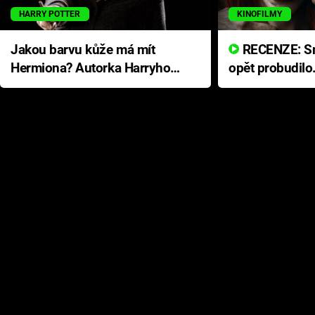
HARRY POTTER
KINOFILMY
Jakou barvu kůže má mít
RECENZE: Smrtelné zlo se
Hermiona? Autorka Harryho
opět probudilo
Pottera přišla s ráznou
přichází s neo
odpovědí
hororovou nab