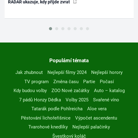
RADAR ukazuje, kdy přijde zvrat
Populární témata
Jak zhubnout
Nejlepší filmy 2024
Nejlepší horory
TV program
Změna času
Partie
Počasí
Kdy budou volby
ZOO Nové začátky
Auto – katalog
7 pádů Honzy Dědka
Volby 2025
Svařené víno
Tatarák podle Pohlreicha
Aloe vera
Pěstování lichořeřišnice
Výpočet ascendentu
Tvarohové knedlíky
Nejlepší palačinky
Švestkový koláč