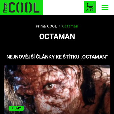
ŽIVĚ
STARHOUSE
BUFFY, PŘEMOŽITELKA UPÍRŮ
Trendy:
Prima COOL
Octaman
OCTAMAN
ESCAPE
PLNEJ KOTEL
AVENGERS 5
NEJNOVĚJŠÍ ČLÁNKY KE ŠTÍTKU „OCTAMAN“
Témata
Filmy
Seriály
Hry
FILMY