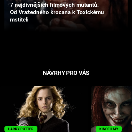
7 nejdivnějších filmových mutantů:
Cool Esport
Od Vražedného krocana k Toxickému
mstiteli
Pořady
TV Program
Sledujte prima+
Přihlášení
NÁVRHY PRO VÁS
Sledujte nás
HARRY POTTER
KINOFILMY