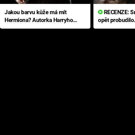
Jakou barvu kůže má mít
RECENZE: Smrtelné zlo se
Hermiona? Autorka Harryho
opět probudilo
Pottera přišla s ráznou
přichází s neo
odpovědí
hororovou nab