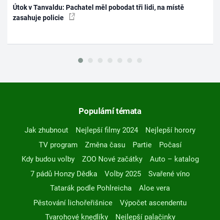
Útok v Tanvaldu: Pachatel měl pobodat tři lidi, na místě
zasahuje policie
Populární témata
Jak zhubnout
Nejlepší filmy 2024
Nejlepší horory
TV program
Změna času
Partie
Počasí
Kdy budou volby
ZOO Nové začátky
Auto – katalog
7 pádů Honzy Dědka
Volby 2025
Svařené víno
Tatarák podle Pohlreicha
Aloe vera
Pěstování lichořeřišnice
Výpočet ascendentu
Tvarohové knedlíky
Nejlepší palačinky