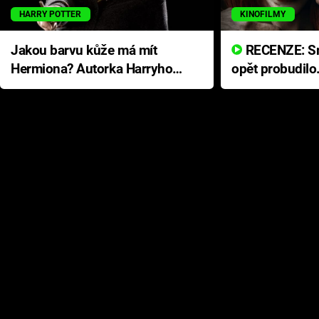
HARRY POTTER
KINOFILMY
Jakou barvu kůže má mít
RECENZE: Smrtelné zlo se
Hermiona? Autorka Harryho
opět probudilo
Pottera přišla s ráznou
přichází s neo
odpovědí
hororovou nab