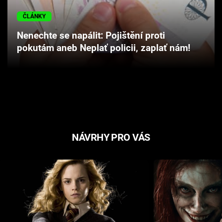
Cool Esport
ČLÁNKY
Pořady
Nenechte se napálit: Pojištění proti
pokutám aneb Neplať policii, zaplať nám!
TV Program
Sledujte prima+
Přihlášení
NÁVRHY PRO VÁS
Sledujte nás