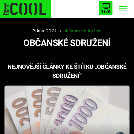
ŽIVĚ
STARHOUSE
BUFFY, PŘEMOŽITELKA UPÍRŮ
Trendy:
Prima COOL
občanské sdružení
OBČANSKÉ SDRUŽENÍ
ESCAPE
PLNEJ KOTEL
AVENGERS 5
NEJNOVĚJŠÍ ČLÁNKY KE ŠTÍTKU „OBČANSKÉ
SDRUŽENÍ“
Témata
Filmy
Seriály
Hry