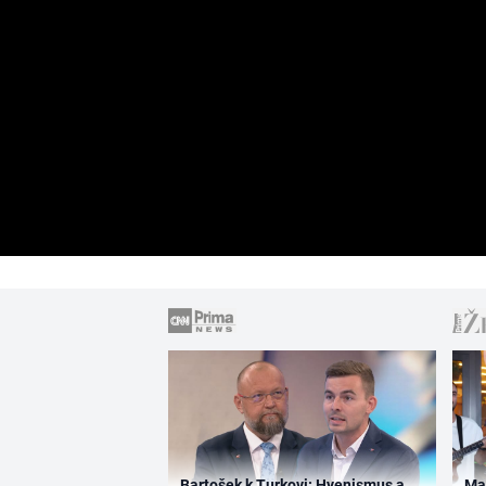
Bartošek k Turkovi: Hyenismus a
Ma