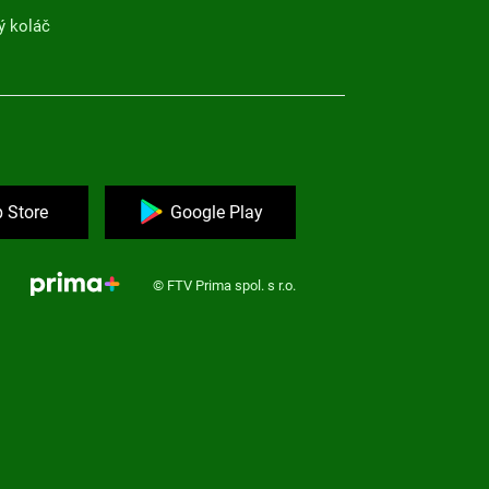
ý koláč
 Store
Google Play
© FTV Prima spol. s r.o.