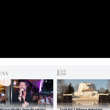
thiase Hložka ženy do vztahu
Tank KV-1 Němce dokonale