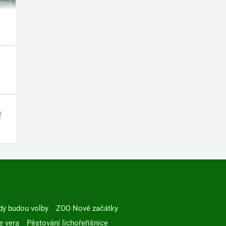
dy budou volby
ZOO Nové začátky
e vera
Pěstování lichořeřišnice