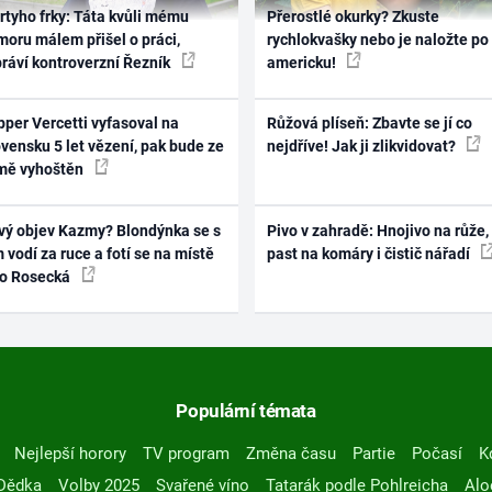
rtyho frky: Táta kvůli mému
Přerostlé okurky? Zkuste
oru málem přišel o práci,
rychlokvašky nebo je naložte po
práví kontroverzní Řezník
americku!
per Vercetti vyfasoval na
Růžová plíseň: Zbavte se jí co
vensku 5 let vězení, pak bude ze
nejdříve! Jak ji zlikvidovat?
mě vyhoštěn
vý objev Kazmy? Blondýnka se s
Pivo v zahradě: Hnojivo na růže,
 vodí za ruce a fotí se na místě
past na komáry i čistič nářadí
ko Rosecká
Populární témata
Nejlepší horory
TV program
Změna času
Partie
Počasí
K
Dědka
Volby 2025
Svařené víno
Tatarák podle Pohlreicha
Alo