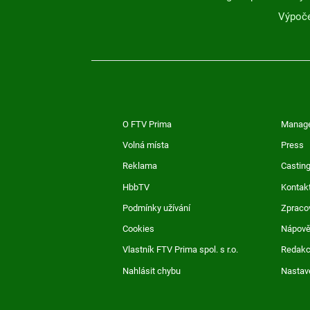
Výpoče
O FTV Prima
Manag
Volná místa
Press
Reklama
Casting
HbbTV
Kontak
Podmínky užívání
Zpraco
Cookies
Nápov
Vlastník FTV Prima spol. s r.o.
Redak
Nahlásit chybu
Nastav