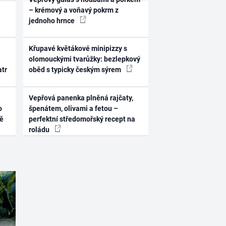
– krémový a voňavý pokrm z
jednoho hrnce
Křupavé květákové minipizzy s
olomouckými tvarůžky: bezlepkový
atr
oběd s typicky českým sýrem
Vepřová panenka plněná rajčaty,
o
špenátem, olivami a fetou –
ně
perfektní středomořský recept na
roládu