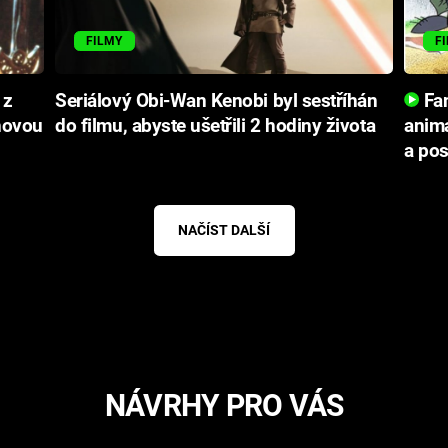
FILMY
F
 z
Seriálový Obi-Wan Kenobi byl sestříhán
Fan
novou
do filmu, abyste ušetřili 2 hodiny života
animá
a po
NAČÍST DALŠÍ
NÁVRHY PRO VÁS