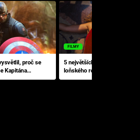
FILMY
ysvětlil, proč se
5 největších propadáků
le Kapitána
loňského roku: Disney na
jediné katastrofě prodělal 200
milionů dolarů