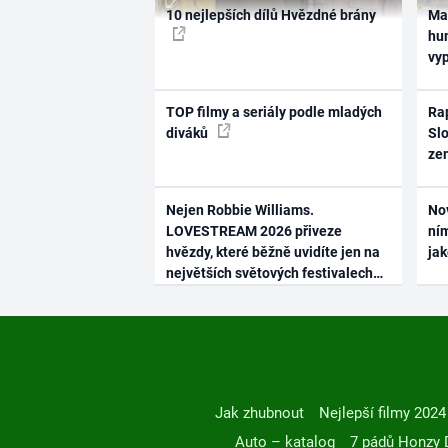
10 nejlepších dílů Hvězdné brány
Ma
hum
vy
TOP filmy a seriály podle mladých
Rap
diváků
Slo
ze
Nejen Robbie Williams.
No
LOVESTREAM 2026 přiveze
ním
hvězdy, které běžně uvidíte jen na
ja
největších světových festivalech
Jak zhubnout
Nejlepší filmy 2024
Auto – katalog
7 pádů Honzy 