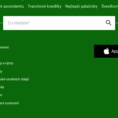
t ascendentu
Tvarohové knedlíky
Nejlepší palačinky
Švestkov
ement
App
y a výzvy
ty
vání osobních údajů
ěda
ce
ení soukromí