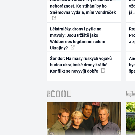
nehoráznost. Ke stíhání by ho
vž
Sněmovna vydala, míní Vondráček
já,
Lékárničky, drony i pytle na
Ro
mrtvoly: Jsou tržiště jako
Pr
Wildberries legitimním cílem
a 
Ukrajiny?
Šándor: Na masy ruských vojáků
Ane
budou ukrajinské drony krátké.
byd
Konflikt se nevyvíjí dobře
šp