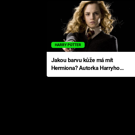
HARRY POTTER
Jakou barvu kůže má mít
Hermiona? Autorka Harryho
Pottera přišla s ráznou
odpovědí