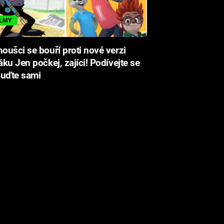
ILMY
oušci se bouří proti nové verzi
ku Jen počkej, zajíci! Podívejte se
suďte sami