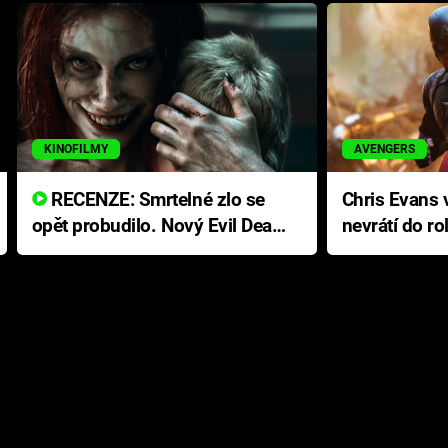
KINOFILMY
AVENGERS
RECENZE: Smrtelné zlo se
Chris Evans v
opět probudilo. Nový Evil Dead
nevrátí do ro
přichází s neodolatelnou
Ameriky
hororovou nabídkou