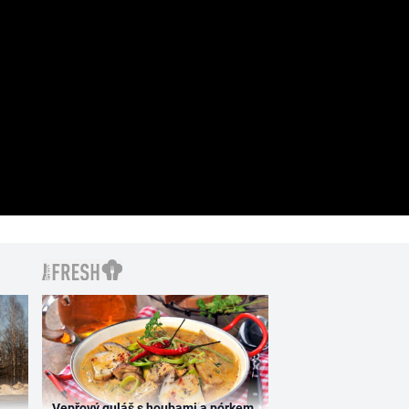
Vepřový guláš s houbami a pórkem