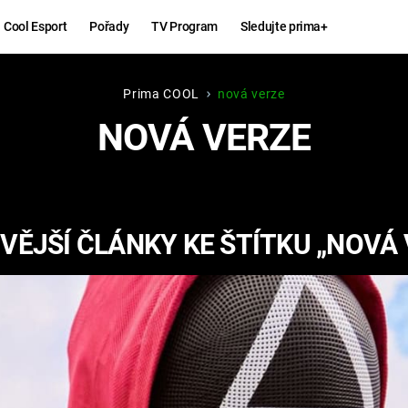
Cool Esport
Pořady
TV Program
Sledujte prima+
Prima COOL
nová verze
Hry
Zábava
NOVÁ VERZE
MAFIA
ZÁBAVN
GALERI
GTA 6
NEJLEP
VĚJŠÍ ČLÁNKY KE ŠTÍTKU „NOVÁ 
KINGDOM
KOMEDI
COME:
DELIVERANCE
CHUCK
NORRIS
ESPORT
DEADP