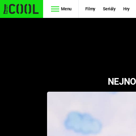
Menu
Filmy
Seriály
Hry
Seriály
Filmy
SIMPSONOVI
STAR WARS
HVĚZDNÁ
AVENGERS
BRÁNA
NEJNO
RYCHLE A
TEORIE
ZBĚSILE 10
VELKÉHO
PREDÁTOR
TŘESKU
FUTURAMA