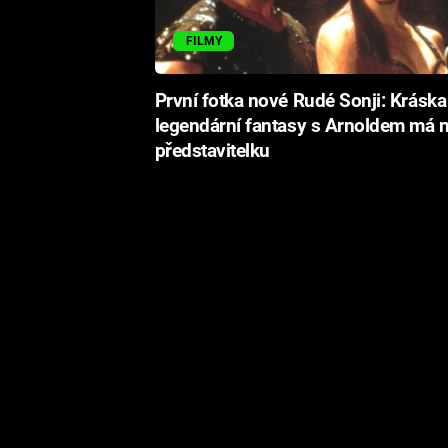
FILMY
První fotka nové Rudé Sonji: Kráska
legendární fantasy s Arnoldem má 
představitelku