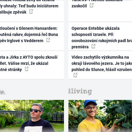
dy uhnaly: Teď budu iniciátorem
zaskočil
 slibuje zpěvák
zloučení s Glenem Hansardem:
Operace Entebbe ukázala
outěná rakev, dojemná řeč Bona
schopnosti Izraele. Při
zpěv Irglové s Vedderem
osvobozování rukojmích padl br
premiéra
ta a Jirka z AYTO spolu zkouší
Video zachytilo výzkumníka na
let. Válise mrzí, že ukázal
okraji lávového jezera. Je to jak
atné stránky
pohled do Slunce, hlásil vzruše