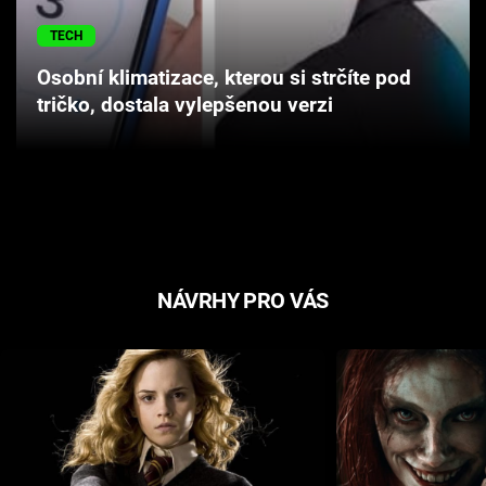
Cool Esport
TECH
Pořady
Osobní klimatizace, kterou si strčíte pod
tričko, dostala vylepšenou verzi
TV Program
Sledujte prima+
Přihlášení
NÁVRHY PRO VÁS
Sledujte nás