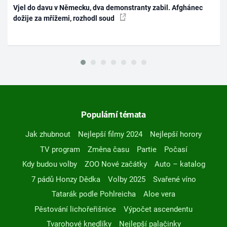
Vjel do davu v Německu, dva demonstranty zabil. Afghánec
dožije za mřížemi, rozhodl soud
Populární témata
Jak zhubnout
Nejlepší filmy 2024
Nejlepší horory
TV program
Změna času
Partie
Počasí
Kdy budou volby
ZOO Nové začátky
Auto – katalog
7 pádů Honzy Dědka
Volby 2025
Svařené víno
Tatarák podle Pohlreicha
Aloe vera
Pěstování lichořeřišnice
Výpočet ascendentu
Tvarohové knedlíky
Nejlepší palačinky