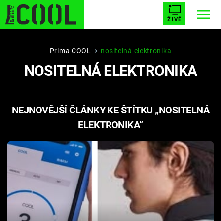
ŽIVĚ
STARHOUSE
BUFFY, PŘEMOŽITELKA UPÍRŮ
Trendy:
Prima COOL
nositelná elektronika
NOSITELNÁ ELEKTRONIKA
ESCAPE
PLNEJ KOTEL
AVENGERS 5
NEJNOVĚJŠÍ ČLÁNKY KE ŠTÍTKU „NOSITELNÁ
ELEKTRONIKA“
Témata
Filmy
Seriály
Hry