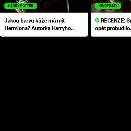
HARRY POTTER
KINOFILMY
Jakou barvu kůže má mít
RECENZE: Smrtelné zlo se
Hermiona? Autorka Harryho
opět probudilo
Pottera přišla s ráznou
přichází s neo
odpovědí
hororovou nab