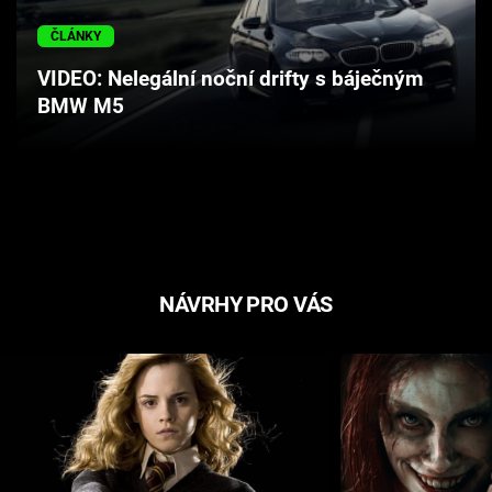
Cool Esport
ČLÁNKY
Pořady
VIDEO: Nelegální noční drifty s báječným
BMW M5
TV Program
Sledujte prima+
Přihlášení
NÁVRHY PRO VÁS
Sledujte nás