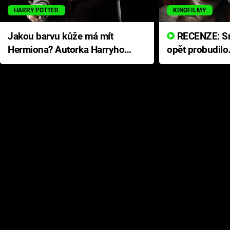
HARRY POTTER
KINOFILMY
Jakou barvu kůže má mít
RECENZE: Smrtelné zlo se
Hermiona? Autorka Harryho
opět probudilo
Pottera přišla s ráznou
přichází s neo
odpovědí
hororovou nab