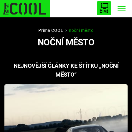
ŽIVĚ
STARHOUSE
BUFFY, PŘEMOŽITELKA UPÍRŮ
Trendy:
Prima COOL
noční město
NOČNÍ MĚSTO
ESCAPE
PLNEJ KOTEL
AVENGERS 5
NEJNOVĚJŠÍ ČLÁNKY KE ŠTÍTKU „NOČNÍ
MĚSTO“
Témata
Filmy
Seriály
Hry