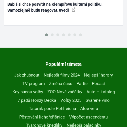
Babiš si chce posvítit na Klempířovu kulturní politiku.
Samozřejmě budu reagovat, uvedl
Populární témata
Jak zhubnout
Nejlepší filmy 2024
Nejlepší horory
TV program
Změna času
Partie
Počasí
Kdy budou volby
ZOO Nové začátky
Auto – katalog
7 pádů Honzy Dědka
Volby 2025
Svařené víno
Tatarák podle Pohlreicha
Aloe vera
Pěstování lichořeřišnice
Výpočet ascendentu
Tvarohové knedlíky
Nejlepší palačinky