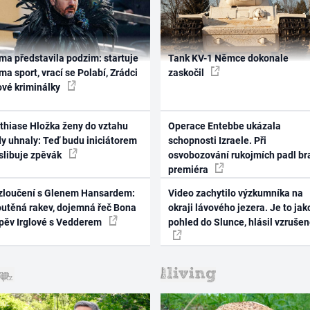
ma představila podzim: startuje
Tank KV-1 Němce dokonale
ma sport, vrací se Polabí, Zrádci
zaskočil
ové kriminálky
thiase Hložka ženy do vztahu
Operace Entebbe ukázala
dy uhnaly: Teď budu iniciátorem
schopnosti Izraele. Při
 slibuje zpěvák
osvobozování rukojmích padl br
premiéra
zloučení s Glenem Hansardem:
Video zachytilo výzkumníka na
outěná rakev, dojemná řeč Bona
okraji lávového jezera. Je to jak
zpěv Irglové s Vedderem
pohled do Slunce, hlásil vzruše