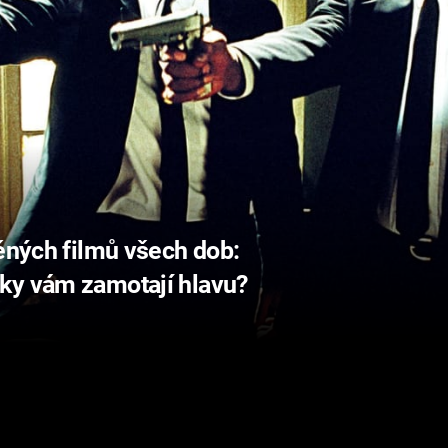
věných filmů všech dob:
ky vám zamotají hlavu?