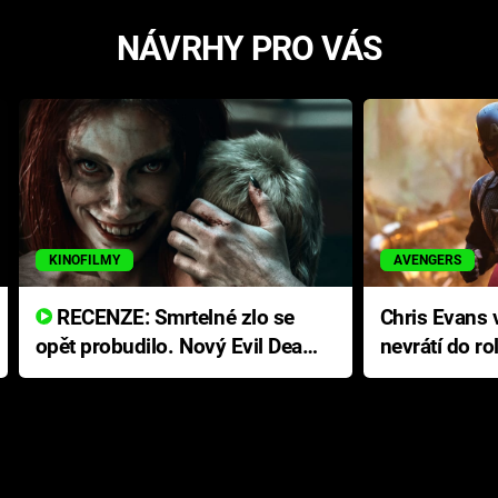
NÁVRHY PRO VÁS
KINOFILMY
AVENGERS
RECENZE: Smrtelné zlo se
Chris Evans v
opět probudilo. Nový Evil Dead
nevrátí do ro
přichází s neodolatelnou
Ameriky
hororovou nabídkou