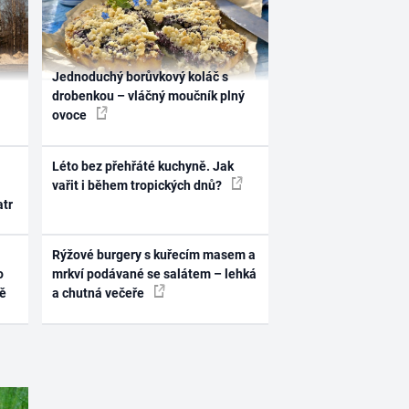
Jednoduchý borůvkový koláč s
drobenkou – vláčný moučník plný
ovoce
Léto bez přehřáté kuchyně. Jak
vařit i během tropických dnů?
atr
Rýžové burgery s kuřecím masem a
o
mrkví podávané se salátem – lehká
ně
a chutná večeře