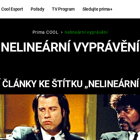
Cool Esport
Pořady
TV Program
Sledujte prima+
Prima COOL
nelineární vyprávění
Hry
Zábava
NELINEÁRNÍ VYPRÁVĚNÍ
MAFIA
ZÁBAVN
GALERI
GTA 6
NEJLEP
 ČLÁNKY KE ŠTÍTKU „NELINEÁRNÍ
KINGDOM
KOMEDI
COME:
DELIVERANCE
CHUCK
NORRIS
ESPORT
DEADP