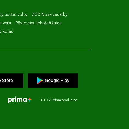
dy budou volby
ZOO Nové začátky
e vera
Pěstování lichořeřišnice
ý koláč
 Store
Google Play
© FTV Prima spol. s r.o.