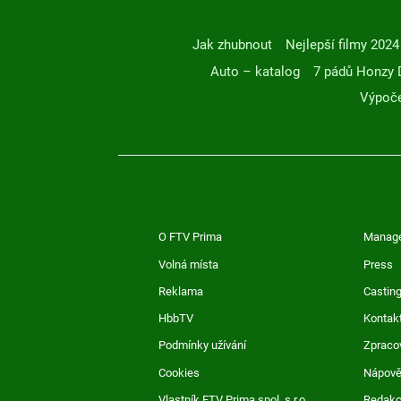
Jak zhubnout
Nejlepší filmy 2024
Auto – katalog
7 pádů Honzy 
Výpoče
O FTV Prima
Manag
Volná místa
Press
Reklama
Casting
HbbTV
Kontak
Podmínky užívání
Zpraco
Cookies
Nápov
Vlastník FTV Prima spol. s r.o.
Redak