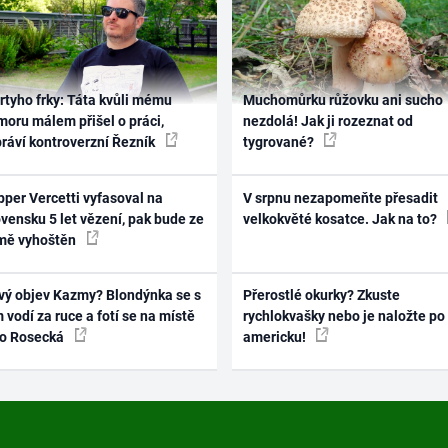
rtyho frky: Táta kvůli mému
Muchomůrku růžovku ani sucho
oru málem přišel o práci,
nezdolá! Jak ji rozeznat od
práví kontroverzní Řezník
tygrované?
per Vercetti vyfasoval na
V srpnu nezapomeňte přesadit
vensku 5 let vězení, pak bude ze
velkokvěté kosatce. Jak na to?
mě vyhoštěn
vý objev Kazmy? Blondýnka se s
Přerostlé okurky? Zkuste
 vodí za ruce a fotí se na místě
rychlokvašky nebo je naložte po
ko Rosecká
americku!