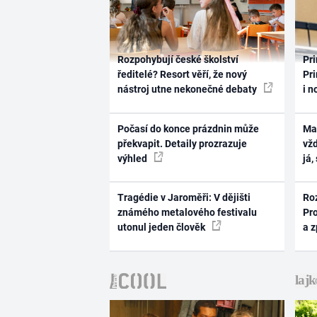
Rozpohybují české školství
Pri
ředitelé? Resort věří, že nový
Pri
nástroj utne nekonečné debaty
i n
Počasí do konce prázdnin může
Ma
překvapit. Detaily prozrazuje
vž
výhled
já,
Tragédie v Jaroměři: V dějišti
Ro
známého metalového festivalu
Pr
utonul jeden člověk
a 