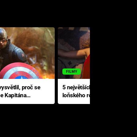
FILMY
ysvětlil, proč se
5 největších propadáků
le Kapitána
loňského roku: Disney na
jediné katastrofě prodělal 200
milionů dolarů