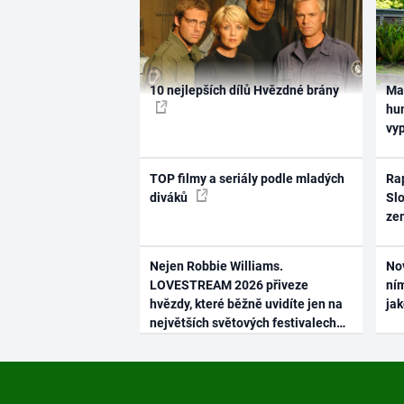
10 nejlepších dílů Hvězdné brány
Ma
hum
vy
TOP filmy a seriály podle mladých
Rap
diváků
Slo
ze
Nejen Robbie Williams.
No
LOVESTREAM 2026 přiveze
ním
hvězdy, které běžně uvidíte jen na
ja
největších světových festivalech