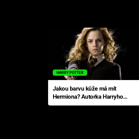
HARRY POTTER
Jakou barvu kůže má mít
Hermiona? Autorka Harryho
Pottera přišla s ráznou
odpovědí