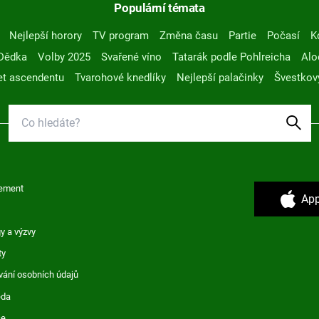
Populární témata
Nejlepší horory
TV program
Změna času
Partie
Počasí
K
Dědka
Volby 2025
Svařené víno
Tatarák podle Pohlreicha
Alo
t ascendentu
Tvarohové knedlíky
Nejlepší palačinky
Švestkov
ement
App
y a výzvy
ty
vání osobních údajů
ěda
ce