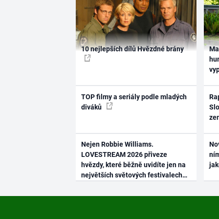
10 nejlepších dílů Hvězdné brány
Ma
hum
vy
TOP filmy a seriály podle mladých
Rap
diváků
Slo
ze
Nejen Robbie Williams.
No
LOVESTREAM 2026 přiveze
ním
hvězdy, které běžně uvidíte jen na
ja
největších světových festivalech