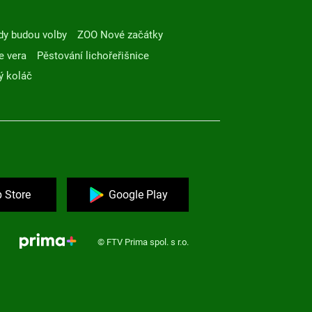
dy budou volby
ZOO Nové začátky
e vera
Pěstování lichořeřišnice
ý koláč
 Store
Google Play
© FTV Prima spol. s r.o.