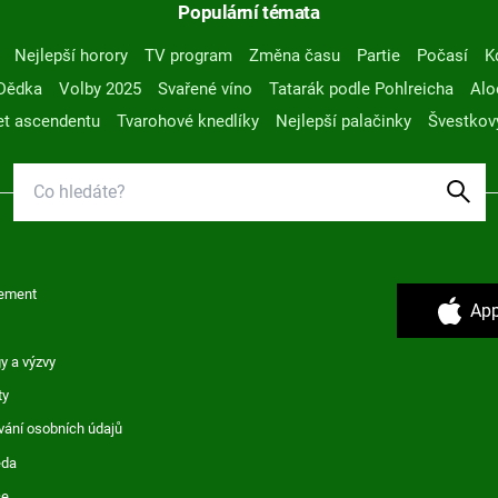
Populární témata
Nejlepší horory
TV program
Změna času
Partie
Počasí
K
Dědka
Volby 2025
Svařené víno
Tatarák podle Pohlreicha
Alo
t ascendentu
Tvarohové knedlíky
Nejlepší palačinky
Švestkov
ement
App
y a výzvy
ty
vání osobních údajů
ěda
ce