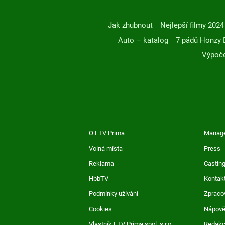
Jak zhubnout
Nejlepší filmy 2024
Auto – katalog
7 pádů Honzy 
Výpoče
O FTV Prima
Manag
Volná místa
Press
Reklama
Casting
HbbTV
Kontak
Podmínky užívání
Zpraco
Cookies
Nápov
Vlastník FTV Prima spol. s r.o.
Redak