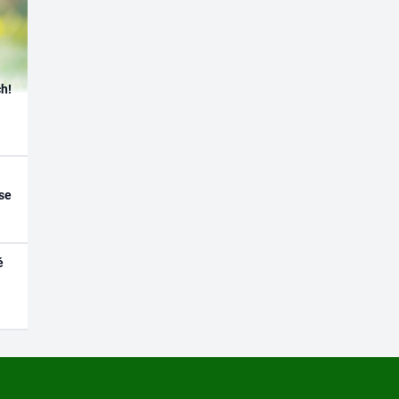
h!
se
é