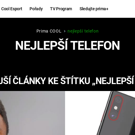
Cool Esport
Pořady
TV Program
Sledujte prima+
Prima COOL
nejlepší telefon
Hry
Zábava
NEJLEPŠÍ TELEFON
MAFIA
ZÁBAVN
GALERI
GTA 6
NEJLEP
ŠÍ ČLÁNKY KE ŠTÍTKU „NEJLEPŠÍ
KINGDOM
KOMEDI
COME:
DELIVERANCE
CHUCK
NORRIS
ESPORT
DEADP