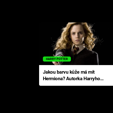
HARRY POTTER
Jakou barvu kůže má mít
Hermiona? Autorka Harryho
Pottera přišla s ráznou
odpovědí