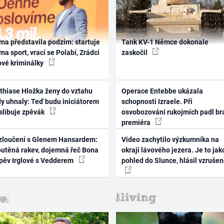
ma představila podzim: startuje
Tank KV-1 Němce dokonale
ma sport, vrací se Polabí, Zrádci
zaskočil
ové kriminálky
thiase Hložka ženy do vztahu
Operace Entebbe ukázala
dy uhnaly: Teď budu iniciátorem
schopnosti Izraele. Při
 slibuje zpěvák
osvobozování rukojmích padl br
premiéra
zloučení s Glenem Hansardem:
Video zachytilo výzkumníka na
outěná rakev, dojemná řeč Bona
okraji lávového jezera. Je to jak
zpěv Irglové s Vedderem
pohled do Slunce, hlásil vzruše