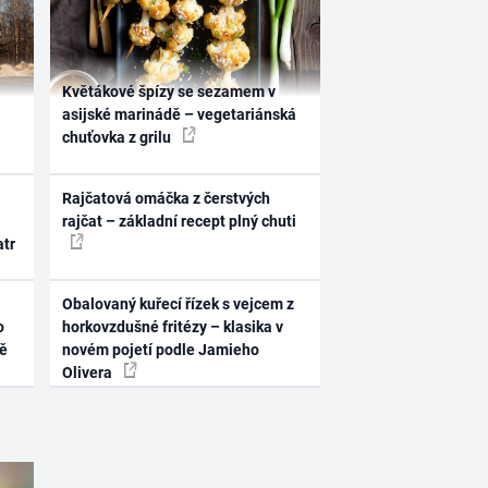
Květákové špízy se sezamem v
asijské marinádě – vegetariánská
chuťovka z grilu
Rajčatová omáčka z čerstvých
rajčat – základní recept plný chuti
atr
Obalovaný kuřecí řízek s vejcem z
o
horkovzdušné fritézy – klasika v
ně
novém pojetí podle Jamieho
Olivera