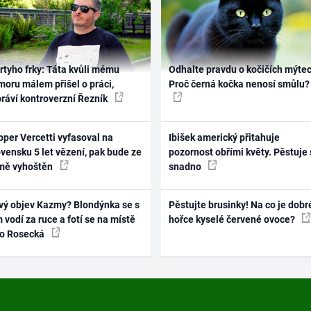
rtyho frky: Táta kvůli mému
Odhalte pravdu o kočičích mýtec
oru málem přišel o práci,
Proč černá kočka nenosí smůlu?
práví kontroverzní Řezník
per Vercetti vyfasoval na
Ibišek americký přitahuje
vensku 5 let vězení, pak bude ze
pozornost obřími květy. Pěstuje 
mě vyhoštěn
snadno
vý objev Kazmy? Blondýnka se s
Pěstujte brusinky! Na co je dobr
 vodí za ruce a fotí se na místě
hořce kyselé červené ovoce?
ko Rosecká