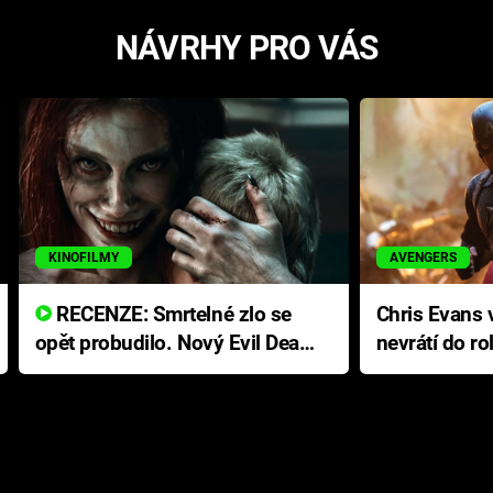
NÁVRHY PRO VÁS
KINOFILMY
AVENGERS
RECENZE: Smrtelné zlo se
Chris Evans v
opět probudilo. Nový Evil Dead
nevrátí do ro
přichází s neodolatelnou
Ameriky
hororovou nabídkou