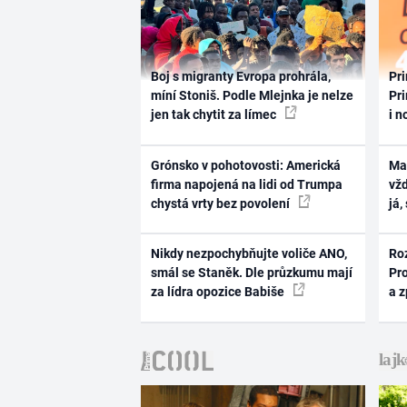
Boj s migranty Evropa prohrála,
Pri
míní Stoniš. Podle Mlejnka je nelze
Pri
jen tak chytit za límec
i n
Grónsko v pohotovosti: Americká
Ma
firma napojená na lidi od Trumpa
vž
chystá vrty bez povolení
já,
Nikdy nezpochybňujte voliče ANO,
Ro
smál se Staněk. Dle průzkumu mají
Pr
za lídra opozice Babiše
a 