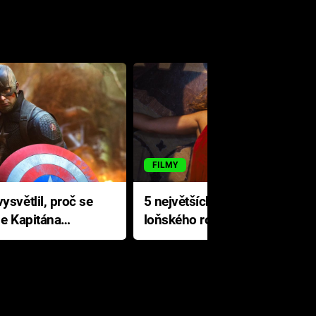
FILMY
ysvětlil, proč se
5 největších propadáků
le Kapitána
loňského roku: Disney na
jediné katastrofě prodělal 200
milionů dolarů