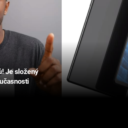
ů! Je složený
oučasnosti