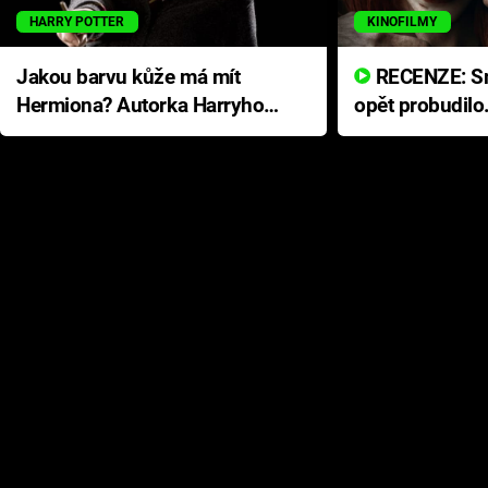
HARRY POTTER
KINOFILMY
Jakou barvu kůže má mít
RECENZE: Smrtelné zlo se
Hermiona? Autorka Harryho
opět probudilo
Pottera přišla s ráznou
přichází s neo
odpovědí
hororovou nab