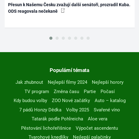
Přesun k Našemu Česku zvažují další senátoři, prozradil Kuba.
ODS reagovala nečekaně
Populární témata
Jak zhubnout
Nejlepší filmy 2024
Nejlepší horory
TV program
Změna času
Partie
Počasí
Kdy budou volby
ZOO Nové začátky
Auto – katalog
7 pádů Honzy Dědka
Volby 2025
Svařené víno
Tatarák podle Pohlreicha
Aloe vera
Pěstování lichořeřišnice
Výpočet ascendentu
Tvarohové knedlíky
Nejlepší palačinky