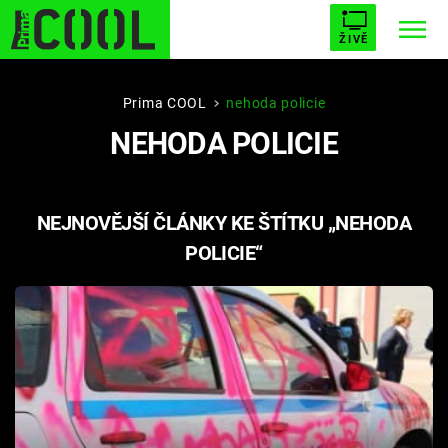
ŽIVĚ
STARHOUSE
BUFFY, PŘEMOŽITELKA UPÍRŮ
Trendy:
Prima COOL
nehoda policie
NEHODA POLICIE
ESCAPE
PLNEJ KOTEL
AVENGERS 5
NEJNOVĚJŠÍ ČLÁNKY KE ŠTÍTKU „NEHODA
POLICIE“
Témata
Filmy
Seriály
Hry