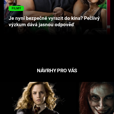
Cool Esport
FILMY
Pořady
Je nyní bezpečné vyrazit do kina? Pečlivý
výzkum dává jasnou odpověď
TV Program
Sledujte prima+
Přihlášení
NÁVRHY PRO VÁS
Sledujte nás