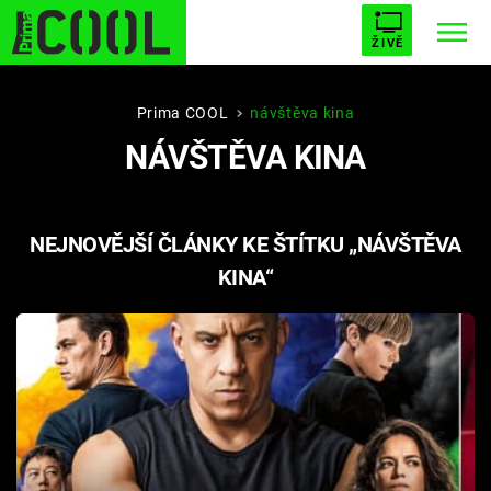
ŽIVĚ
STARHOUSE
BUFFY, PŘEMOŽITELKA UPÍRŮ
Trendy:
Prima COOL
návštěva kina
NÁVŠTĚVA KINA
ESCAPE
PLNEJ KOTEL
AVENGERS 5
NEJNOVĚJŠÍ ČLÁNKY KE ŠTÍTKU „NÁVŠTĚVA
KINA“
Témata
Filmy
Seriály
Hry