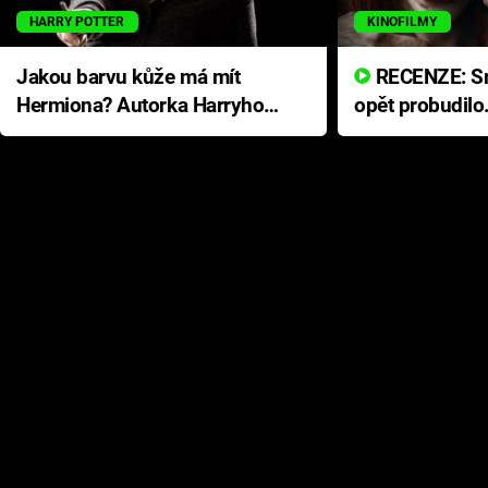
HARRY POTTER
KINOFILMY
Jakou barvu kůže má mít
RECENZE: Smrtelné zlo se
Hermiona? Autorka Harryho
opět probudilo
Pottera přišla s ráznou
přichází s neo
odpovědí
hororovou nab