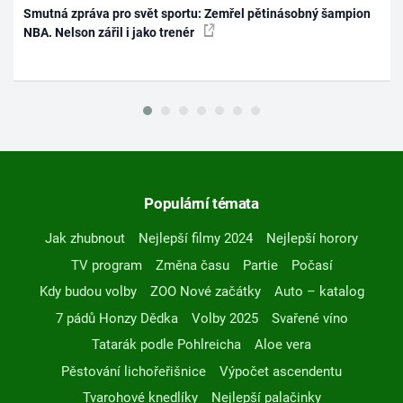
Smutná zpráva pro svět sportu: Zemřel pětinásobný šampion
NBA. Nelson zářil i jako trenér
Populární témata
Jak zhubnout
Nejlepší filmy 2024
Nejlepší horory
TV program
Změna času
Partie
Počasí
Kdy budou volby
ZOO Nové začátky
Auto – katalog
7 pádů Honzy Dědka
Volby 2025
Svařené víno
Tatarák podle Pohlreicha
Aloe vera
Pěstování lichořeřišnice
Výpočet ascendentu
Tvarohové knedlíky
Nejlepší palačinky