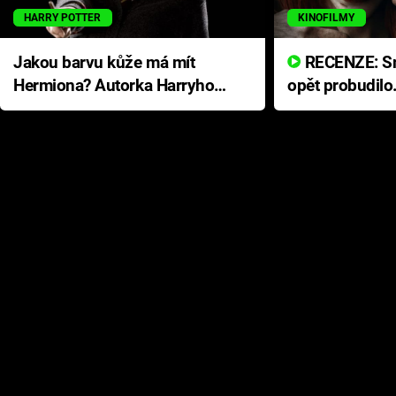
HARRY POTTER
KINOFILMY
Jakou barvu kůže má mít
RECENZE: Smrtelné zlo se
Hermiona? Autorka Harryho
opět probudilo
Pottera přišla s ráznou
přichází s neo
odpovědí
hororovou nab