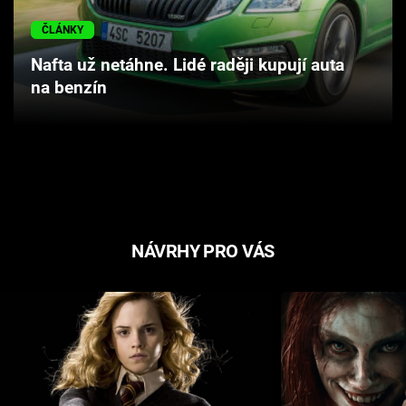
Cool Esport
ČLÁNKY
Pořady
Nafta už netáhne. Lidé raději kupují auta
na benzín
TV Program
Sledujte prima+
Přihlášení
NÁVRHY PRO VÁS
Sledujte nás