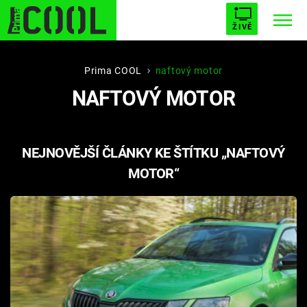
ŽIVĚ
STARHOUSE
BUFFY, PŘEMOŽITELKA UPÍRŮ
Trendy:
Prima COOL
naftový motor
NAFTOVÝ MOTOR
ESCAPE
PLNEJ KOTEL
AVENGERS 5
NEJNOVĚJŠÍ ČLÁNKY KE ŠTÍTKU „NAFTOVÝ
MOTOR“
Témata
Filmy
Seriály
Hry