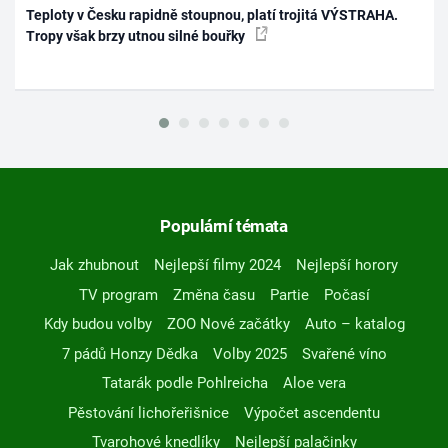
Teploty v Česku rapidně stoupnou, platí trojitá VÝSTRAHA.
Tropy však brzy utnou silné bouřky
Populární témata
Jak zhubnout
Nejlepší filmy 2024
Nejlepší horory
TV program
Změna času
Partie
Počasí
Kdy budou volby
ZOO Nové začátky
Auto – katalog
7 pádů Honzy Dědka
Volby 2025
Svařené víno
Tatarák podle Pohlreicha
Aloe vera
Pěstování lichořeřišnice
Výpočet ascendentu
Tvarohové knedlíky
Nejlepší palačinky