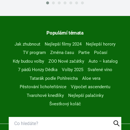
Populární témata
Jak zhubnout
Nejlepší filmy 2024
Nejlepší horory
TV program
Změna času
Partie
Počasí
Kdy budou volby
ZOO Nové začátky
Auto – katalog
7 pádů Honzy Dědka
Volby 2025
Svařené víno
Tatarák podle Pohlreicha
Aloe vera
Pěstování lichořeřišnice
Výpočet ascendentu
Tvarohové knedlíky
Nejlepší palačinky
Švestkový koláč