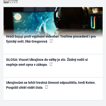
Hráči bojují proti vypínání videoher. Tvoříme precedent i pro
fyzický svět, říká Gregorová
GLOSA: Vracet Ukrajince do války je zlo. Žádný rodič si
nepřeje smrt syna v zákopu
Ukrajincům se lehčí trestná činnost odpouštěla, tvrdí Koten.
Pospíšil chtěl vidět čísla