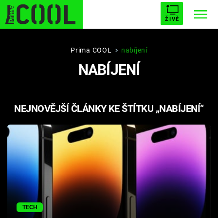
ŽIVĚ
STARHOUSE
BUFFY, PŘEMOŽITELKA UPÍRŮ
Trendy:
Prima COOL
nabíjení
NABÍJENÍ
ESCAPE
PLNEJ KOTEL
AVENGERS 5
NEJNOVĚJŠÍ ČLÁNKY KE ŠTÍTKU „NABÍJENÍ“
Témata
Filmy
Seriály
Hry
TECH