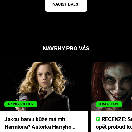
NAČÍST DALŠÍ
NÁVRHY PRO VÁS
HARRY POTTER
KINOFILMY
Jakou barvu kůže má mít
RECENZE: Smrtelné zlo se
Hermiona? Autorka Harryho
opět probudilo