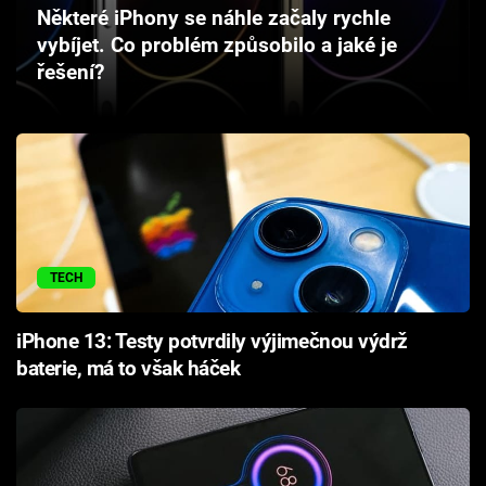
Některé iPhony se náhle začaly rychle
Cool Esport
vybíjet. Co problém způsobilo a jaké je
řešení?
Pořady
TV Program
Sledujte prima+
Přihlášení
TECH
Sledujte nás
iPhone 13: Testy potvrdily výjimečnou výdrž
baterie, má to však háček