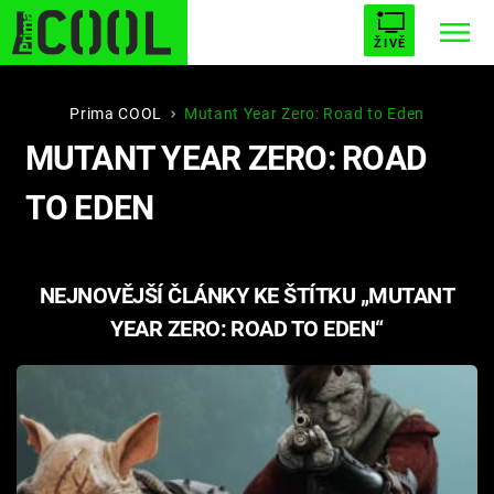
ŽIVĚ
STARHOUSE
BUFFY, PŘEMOŽITELKA UPÍRŮ
Trendy:
Prima COOL
Mutant Year Zero: Road to Eden
MUTANT YEAR ZERO: ROAD
ESCAPE
PLNEJ KOTEL
AVENGERS 5
TO EDEN
NEJNOVĚJŠÍ ČLÁNKY KE ŠTÍTKU „MUTANT
Témata
YEAR ZERO: ROAD TO EDEN“
Filmy
Seriály
Hry