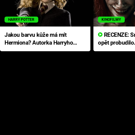
HARRY POTTER
KINOFILMY
Jakou barvu kůže má mít
RECENZE: Smrtelné zlo se
Hermiona? Autorka Harryho
opět probudilo
Pottera přišla s ráznou
přichází s neo
odpovědí
hororovou nab