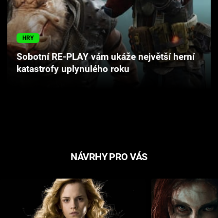
Cool Esport
Pořady
HRY
Sobotní RE-PLAY vám ukáže největší herní
TV Program
katastrofy uplynulého roku
Sledujte prima+
Přihlášení
Sledujte nás
NÁVRHY PRO VÁS