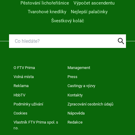
Pěstování lichořeřišnice
Výpočet ascendentu
Tvarohové knedlíky
Nejlepší palačinky
Švestkový koláč
O FTV Prima
Management
Volná místa
Press
Reklama
Castingy a výzvy
HbbTV
Kontakty
Podmínky užívání
Zpracování osobních údajů
Cookies
Nápověda
Vlastník FTV Prima spol. s
Redakce
r.o.