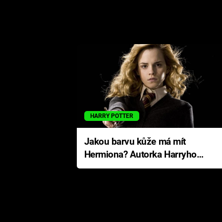
HARRY POTTER
Jakou barvu kůže má mít
Hermiona? Autorka Harryho
Pottera přišla s ráznou
odpovědí