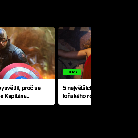
FILMY
ysvětlil, proč se
5 největších propadáků
le Kapitána
loňského roku: Disney na
jediné katastrofě prodělal 200
milionů dolarů