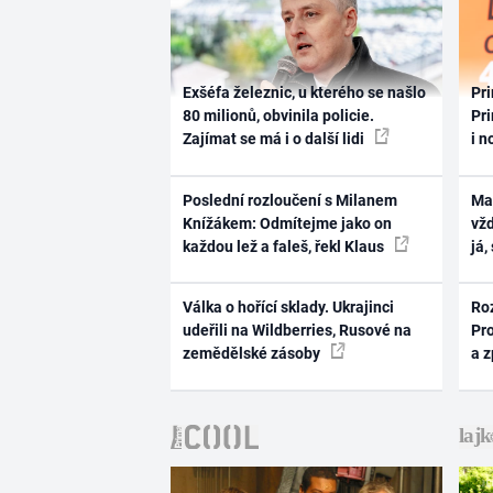
Exšéfa železnic, u kterého se našlo
Pri
80 milionů, obvinila policie.
Pri
Zajímat se má i o další lidi
i n
Poslední rozloučení s Milanem
Ma
Knížákem: Odmítejme jako on
vž
každou lež a faleš, řekl Klaus
já,
Válka o hořící sklady. Ukrajinci
Ro
udeřili na Wildberries, Rusové na
Pr
zemědělské zásoby
a 