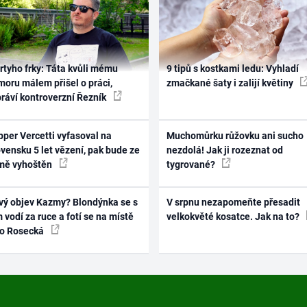
rtyho frky: Táta kvůli mému
9 tipů s kostkami ledu: Vyhladí
oru málem přišel o práci,
zmačkané šaty i zalijí květiny
práví kontroverzní Řezník
per Vercetti vyfasoval na
Muchomůrku růžovku ani sucho
vensku 5 let vězení, pak bude ze
nezdolá! Jak ji rozeznat od
mě vyhoštěn
tygrované?
vý objev Kazmy? Blondýnka se s
V srpnu nezapomeňte přesadit
 vodí za ruce a fotí se na místě
velkokvěté kosatce. Jak na to?
ko Rosecká