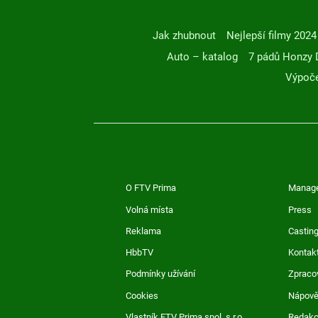
Jak zhubnout
Nejlepší filmy 2024
Auto – katalog
7 pádů Honzy 
Výpoče
O FTV Prima
Manag
Volná místa
Press
Reklama
Casting
HbbTV
Kontak
Podmínky užívání
Zpraco
Cookies
Nápov
Vlastník FTV Prima spol. s r.o.
Redak