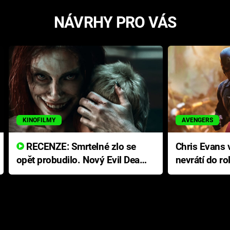
NÁVRHY PRO VÁS
KINOFILMY
AVENGERS
RECENZE: Smrtelné zlo se
Chris Evans v
opět probudilo. Nový Evil Dead
nevrátí do ro
přichází s neodolatelnou
Ameriky
hororovou nabídkou