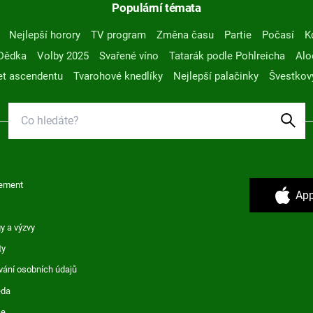
Populární témata
Nejlepší horory
TV program
Změna času
Partie
Počasí
K
Dědka
Volby 2025
Svařené víno
Tatarák podle Pohlreicha
Alo
t ascendentu
Tvarohové knedlíky
Nejlepší palačinky
Švestkov
ement
App
y a výzvy
ty
vání osobních údajů
ěda
ce