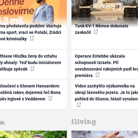
ma představila podzim: startuje
Tank KV-1 Němce dokonale
ma sport, vrací se Polabí, Zrádci
zaskočil
ové kriminálky
thiase Hložka ženy do vztahu
Operace Entebbe ukázala
dy uhnaly: Teď budu iniciátorem
schopnosti Izraele. Při
 slibuje zpěvák
osvobozování rukojmích padl br
premiéra
zloučení s Glenem Hansardem:
Video zachytilo výzkumníka na
outěná rakev, dojemná řeč Bona
okraji lávového jezera. Je to jak
zpěv Irglové s Vedderem
pohled do Slunce, hlásil vzruše