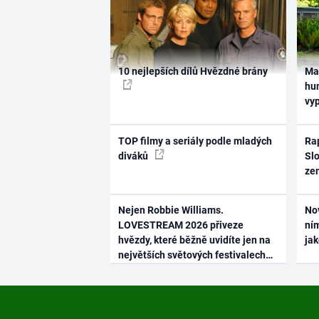
10 nejlepších dílů Hvězdné brány
Ma
hum
vy
TOP filmy a seriály podle mladých
Rap
diváků
Slo
ze
Nejen Robbie Williams.
No
LOVESTREAM 2026 přiveze
ním
hvězdy, které běžně uvidíte jen na
ja
největších světových festivalech