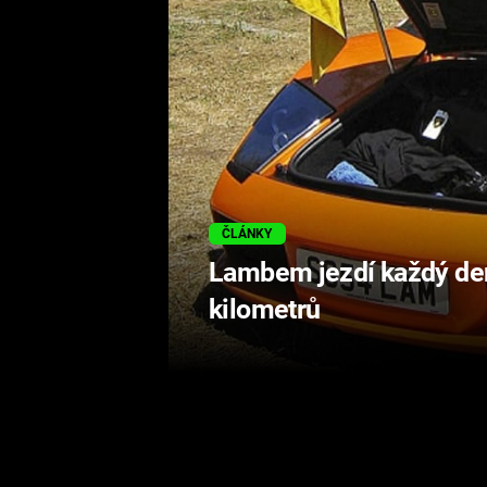
ČLÁNKY
Lambem jezdí každý den, 
kilometrů