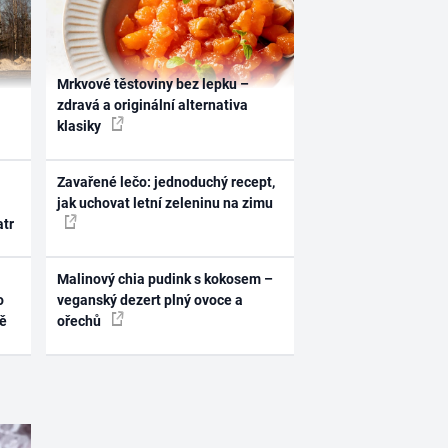
Mrkvové těstoviny bez lepku –
zdravá a originální alternativa
klasiky
Zavařené lečo: jednoduchý recept,
jak uchovat letní zeleninu na zimu
atr
Malinový chia pudink s kokosem –
o
veganský dezert plný ovoce a
ně
ořechů