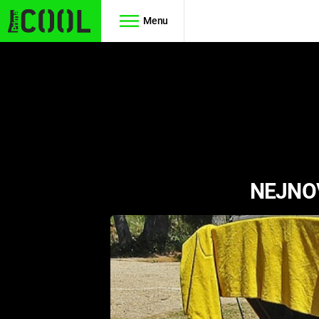
Menu
Seriály
Filmy
SIMPSONOVI
STAR WARS
HVĚZDNÁ
AVENGERS
BRÁNA
NEJNOV
RYCHLE A
TEORIE
ZBĚSILE 10
VELKÉHO
PREDÁTOR
TŘESKU
FUTURAMA