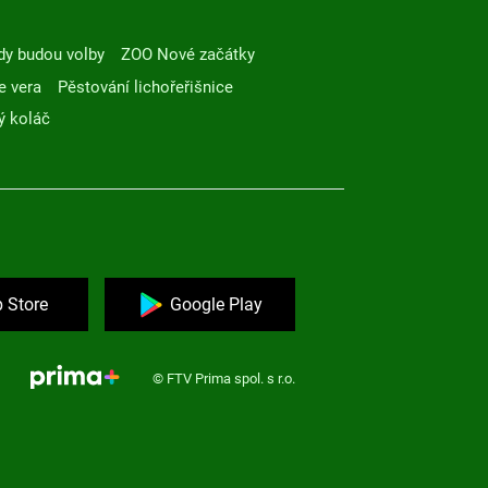
dy budou volby
ZOO Nové začátky
e vera
Pěstování lichořeřišnice
ý koláč
 Store
Google Play
© FTV Prima spol. s r.o.