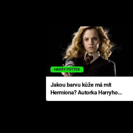
HARRY POTTER
Jakou barvu kůže má mít
Hermiona? Autorka Harryho
Pottera přišla s ráznou
odpovědí