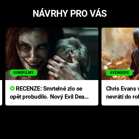
NÁVRHY PRO VÁS
KINOFILMY
AVENGERS
RECENZE: Smrtelné zlo se
Chris Evans v
opět probudilo. Nový Evil Dead
nevrátí do ro
přichází s neodolatelnou
Ameriky
hororovou nabídkou