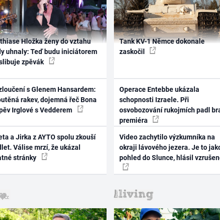
thiase Hložka ženy do vztahu
Tank KV-1 Němce dokonale
dy uhnaly: Teď budu iniciátorem
zaskočil
 slibuje zpěvák
zloučení s Glenem Hansardem:
Operace Entebbe ukázala
outěná rakev, dojemná řeč Bona
schopnosti Izraele. Při
zpěv Irglové s Vedderem
osvobozování rukojmích padl br
premiéra
ta a Jirka z AYTO spolu zkouší
Video zachytilo výzkumníka na
let. Válise mrzí, že ukázal
okraji lávového jezera. Je to jak
atné stránky
pohled do Slunce, hlásil vzruše