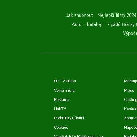
Jak zhubnout
Nejlepší filmy 2024
Auto – katalog
7 pádů Honzy 
Výpoče
O FTV Prima
Manag
Volná místa
Press
Reklama
Casting
HbbTV
Kontak
Podmínky užívání
Zpraco
Cookies
Nápov
Vlastník FTV Prima spol. s r.o.
Redak