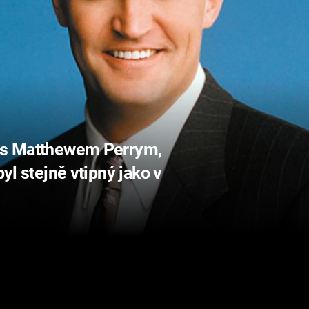
í s Matthewem Perrym,
byl stejně vtipný jako v