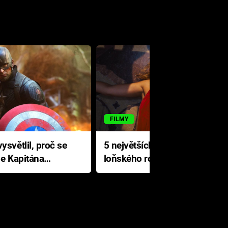
FILMY
ysvětlil, proč se
5 největších propadáků
le Kapitána
loňského roku: Disney na
jediné katastrofě prodělal 200
milionů dolarů