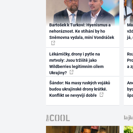
Bartošek k Turkovi: Hyenismus a
Ma
nehoráznost. Ke stíhání by ho
vž
Sněmovna vydala, míní Vondráček
já,
Lékárničky, drony i pytle na
Ro
mrtvoly: Jsou tržiště jako
Pr
Wildberries legitimním cílem
a 
Ukrajiny?
Šándor: Na masy ruských vojáků
Ane
budou ukrajinské drony krátké.
byd
Konflikt se nevyvíjí dobře
šp