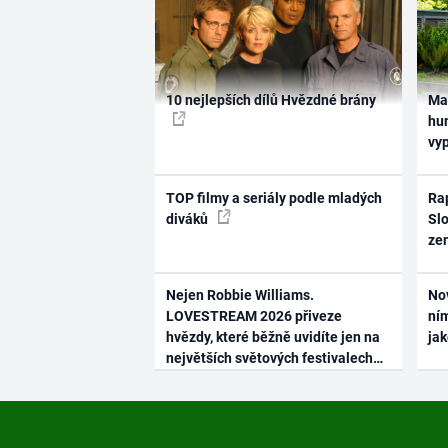
10 nejlepších dílů Hvězdné brány
Ma
hum
vy
TOP filmy a seriály podle mladých
Rap
diváků
Slo
ze
Nejen Robbie Williams.
No
LOVESTREAM 2026 přiveze
ním
hvězdy, které běžně uvidíte jen na
ja
největších světových festivalech