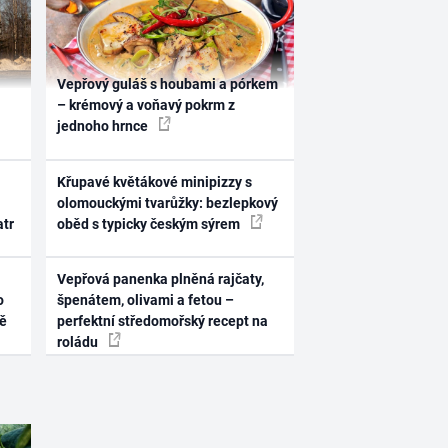
Vepřový guláš s houbami a pórkem
– krémový a voňavý pokrm z
jednoho hrnce
Křupavé květákové minipizzy s
olomouckými tvarůžky: bezlepkový
atr
oběd s typicky českým sýrem
Vepřová panenka plněná rajčaty,
o
špenátem, olivami a fetou –
ně
perfektní středomořský recept na
roládu