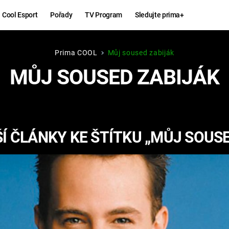
Cool Esport
Pořady
TV Program
Sledujte prima+
Prima COOL
Můj soused zabiják
Hry
Zábava
MŮJ SOUSED ZABIJÁK
MAFIA
ZÁBAVN
GALERI
GTA 6
NEJLEP
Í ČLÁNKY KE ŠTÍTKU „MŮJ SOUSE
KINGDOM
KOMEDI
COME:
DELIVERANCE
CHUCK
NORRIS
ESPORT
DEADP