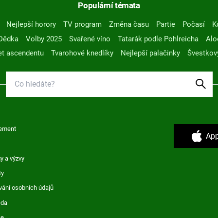
Populární témata
Nejlepší horory
TV program
Změna času
Partie
Počasí
K
Dědka
Volby 2025
Svařené víno
Tatarák podle Pohlreicha
Alo
t ascendentu
Tvarohové knedlíky
Nejlepší palačinky
Švestkov
ement
App
y a výzvy
ty
vání osobních údajů
ěda
ce