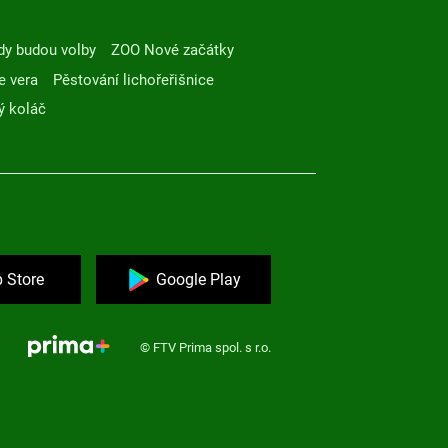
dy budou volby
ZOO Nové začátky
e vera
Pěstování lichořeřišnice
ý koláč
 Store
Google Play
© FTV Prima spol. s r.o.