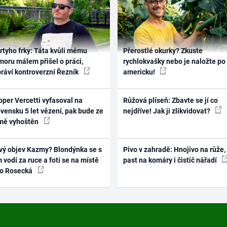
rtyho frky: Táta kvůli mému
Přerostlé okurky? Zkuste
oru málem přišel o práci,
rychlokvašky nebo je naložte po
práví kontroverzní Řezník
americku!
per Vercetti vyfasoval na
Růžová plíseň: Zbavte se jí co
vensku 5 let vězení, pak bude ze
nejdříve! Jak ji zlikvidovat?
mě vyhoštěn
vý objev Kazmy? Blondýnka se s
Pivo v zahradě: Hnojivo na růže,
 vodí za ruce a fotí se na místě
past na komáry i čistič nářadí
ko Rosecká