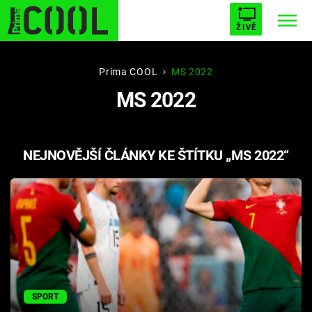
ŽIVĚ
STARHOUSE
BUFFY, PŘEMOŽITELKA UPÍRŮ
Trendy:
Prima COOL
MS 2022
MS 2022
ESCAPE
PLNEJ KOTEL
AVENGERS 5
NEJNOVĚJŠÍ ČLÁNKY KE ŠTÍTKU „MS 2022“
Témata
Filmy
Seriály
Hry
SPORT