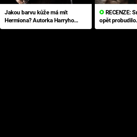
Jakou barvu kůže má mít
RECENZE: Smrtelné zlo se
Hermiona? Autorka Harryho
opět probudilo
Pottera přišla s ráznou
přichází s neo
odpovědí
hororovou nab