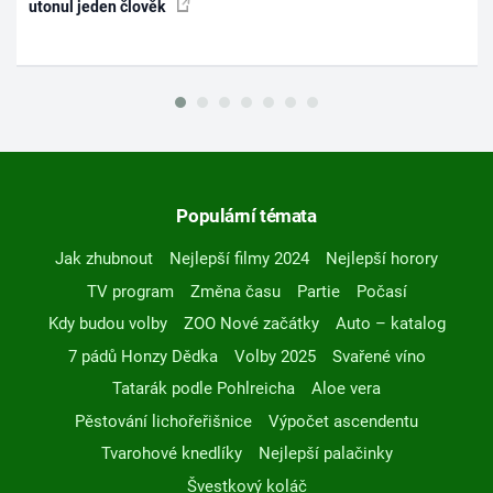
utonul jeden člověk
Populární témata
Jak zhubnout
Nejlepší filmy 2024
Nejlepší horory
TV program
Změna času
Partie
Počasí
Kdy budou volby
ZOO Nové začátky
Auto – katalog
7 pádů Honzy Dědka
Volby 2025
Svařené víno
Tatarák podle Pohlreicha
Aloe vera
Pěstování lichořeřišnice
Výpočet ascendentu
Tvarohové knedlíky
Nejlepší palačinky
Švestkový koláč