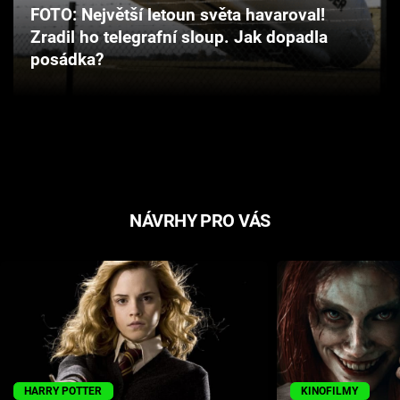
FOTO: Největší letoun světa havaroval!
Cool Esport
Zradil ho telegrafní sloup. Jak dopadla
posádka?
Pořady
TV Program
Sledujte prima+
Přihlášení
NÁVRHY PRO VÁS
Sledujte nás
HARRY POTTER
KINOFILMY