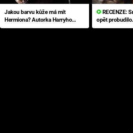
Jakou barvu kůže má mít
RECENZE: Smrtelné zlo se
Hermiona? Autorka Harryho
opět probudilo
Pottera přišla s ráznou
přichází s neo
odpovědí
hororovou nab