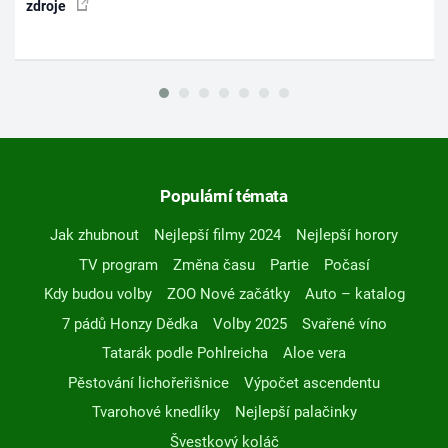
zdroje
Populární témata
Jak zhubnout
Nejlepší filmy 2024
Nejlepší horory
TV program
Změna času
Partie
Počasí
Kdy budou volby
ZOO Nové začátky
Auto – katalog
7 pádů Honzy Dědka
Volby 2025
Svařené víno
Tatarák podle Pohlreicha
Aloe vera
Pěstování lichořeřišnice
Výpočet ascendentu
Tvarohové knedlíky
Nejlepší palačinky
Švestkový koláč