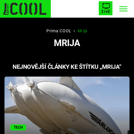
ŽIVĚ
STARHOUSE
BUFFY, PŘEMOŽITELKA UPÍRŮ
Trendy:
Prima COOL
Mrija
MRIJA
ESCAPE
PLNEJ KOTEL
AVENGERS 5
NEJNOVĚJŠÍ ČLÁNKY KE ŠTÍTKU „MRIJA“
Témata
Filmy
Seriály
Hry
TECH