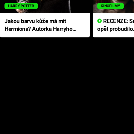
HARRY POTTER
KINOFILMY
Jakou barvu kůže má mít
RECENZE: Smrtelné zlo se
Hermiona? Autorka Harryho
opět probudilo
Pottera přišla s ráznou
přichází s neo
odpovědí
hororovou nab