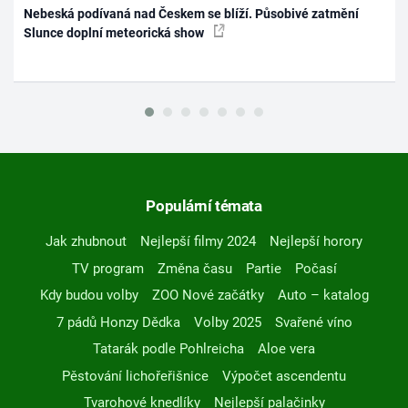
Nebeská podívaná nad Českem se blíží. Působivé zatmění
Slunce doplní meteorická show
Populární témata
Jak zhubnout
Nejlepší filmy 2024
Nejlepší horory
TV program
Změna času
Partie
Počasí
Kdy budou volby
ZOO Nové začátky
Auto – katalog
7 pádů Honzy Dědka
Volby 2025
Svařené víno
Tatarák podle Pohlreicha
Aloe vera
Pěstování lichořeřišnice
Výpočet ascendentu
Tvarohové knedlíky
Nejlepší palačinky