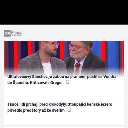
Ultralevicový Sánchez je žábou na prameni, pustil se Vondra
do Španělů. Kritizoval i Gregor
Tisíce lidí prchají před krokodýly. Stoupající keňské jezero
přivedlo predátory až ke dveřím