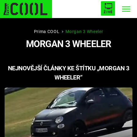
ŽIVĚ
STARHOUSE
BUFFY, PŘEMOŽITELKA UPÍRŮ
Trendy:
Prima COOL
Morgan 3 Wheeler
MORGAN 3 WHEELER
ESCAPE
PLNEJ KOTEL
AVENGERS 5
NEJNOVĚJŠÍ ČLÁNKY KE ŠTÍTKU „MORGAN 3
WHEELER“
Témata
Filmy
Seriály
Hry