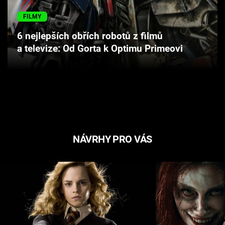
Cool Esport
FILMY
Pořady
6 nejlepších obřích robotů z filmů
a televize: Od Gorta k Optimu Primeovi
TV Program
Sledujte prima+
Přihlášení
NÁVRHY PRO VÁS
Sledujte nás