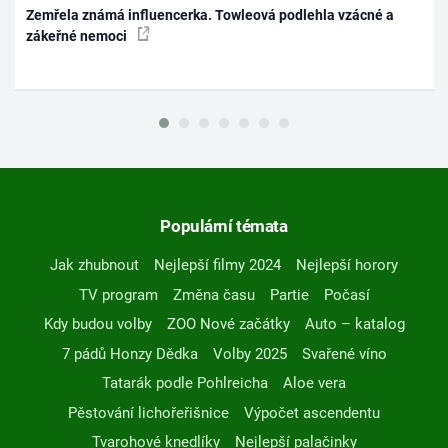
Zemřela známá influencerka. Towleová podlehla vzácné a
zákeřné nemoci
Populární témata
Jak zhubnout
Nejlepší filmy 2024
Nejlepší horory
TV program
Změna času
Partie
Počasí
Kdy budou volby
ZOO Nové začátky
Auto – katalog
7 pádů Honzy Dědka
Volby 2025
Svařené víno
Tatarák podle Pohlreicha
Aloe vera
Pěstování lichořeřišnice
Výpočet ascendentu
Tvarohové knedlíky
Nejlepší palačinky