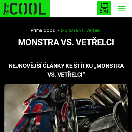
ŽIVĚ
STARHOUSE
BUFFY, PŘEMOŽITELKA UPÍRŮ
Trendy:
Prima COOL
Monstra vs. Vetřelci
MONSTRA VS. VETŘELCI
ESCAPE
PLNEJ KOTEL
AVENGERS 5
NEJNOVĚJŠÍ ČLÁNKY KE ŠTÍTKU „MONSTRA
VS. VETŘELCI“
Témata
Filmy
Seriály
Hry