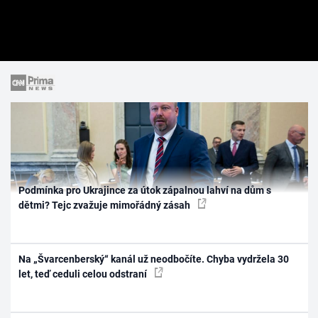
Podmínka pro Ukrajince za útok zápalnou lahví na dům s
dětmi? Tejc zvažuje mimořádný zásah
Na „Švarcenberský“ kanál už neodbočíte. Chyba vydržela 30
let, teď ceduli celou odstraní