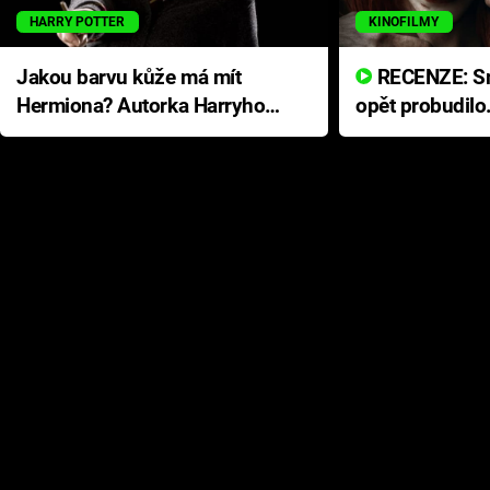
HARRY POTTER
KINOFILMY
Jakou barvu kůže má mít
RECENZE: Smrtelné zlo se
Hermiona? Autorka Harryho
opět probudilo
Pottera přišla s ráznou
přichází s neo
odpovědí
hororovou nab