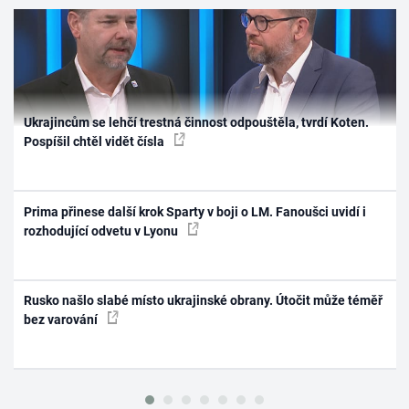
Ukrajincům se lehčí trestná činnost odpouštěla, tvrdí Koten.
Pospíšil chtěl vidět čísla
Prima přinese další krok Sparty v boji o LM. Fanoušci uvidí i
rozhodující odvetu v Lyonu
Rusko našlo slabé místo ukrajinské obrany. Útočit může téměř
bez varování