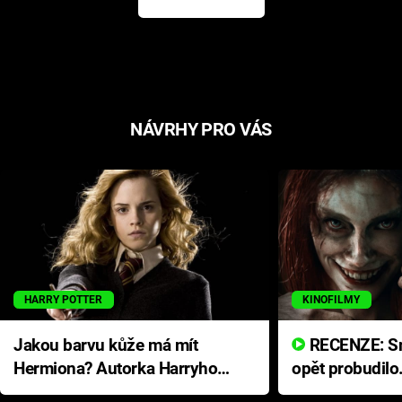
NÁVRHY PRO VÁS
HARRY POTTER
KINOFILMY
Jakou barvu kůže má mít
RECENZE: Smrtelné zlo se
Hermiona? Autorka Harryho
opět probudilo
Pottera přišla s ráznou
přichází s neo