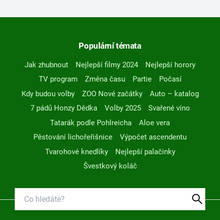
Populární témata
Jak zhubnout
Nejlepší filmy 2024
Nejlepší horory
TV program
Změna času
Partie
Počasí
Kdy budou volby
ZOO Nové začátky
Auto – katalog
7 pádů Honzy Dědka
Volby 2025
Svařené víno
Tatarák podle Pohlreicha
Aloe vera
Pěstování lichořeřišnice
Výpočet ascendentu
Tvarohové knedlíky
Nejlepší palačinky
Švestkový koláč