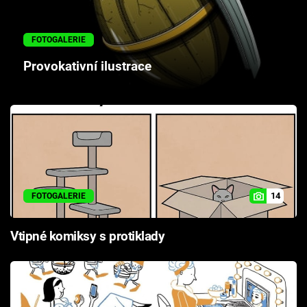
Cool Esport
FOTOGALERIE
Pořady
Provokativní ilustrace
TV Program
Sledujte prima+
Přihlášení
14
FOTOGALERIE
Sledujte nás
Vtipné komiksy s protiklady