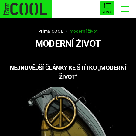
ŽIVĚ
STARHOUSE
BUFFY, PŘEMOŽITELKA UPÍRŮ
Trendy:
Prima COOL
moderní život
MODERNÍ ŽIVOT
ESCAPE
PLNEJ KOTEL
AVENGERS 5
NEJNOVĚJŠÍ ČLÁNKY KE ŠTÍTKU „MODERNÍ
ŽIVOT“
Témata
Filmy
Seriály
Hry