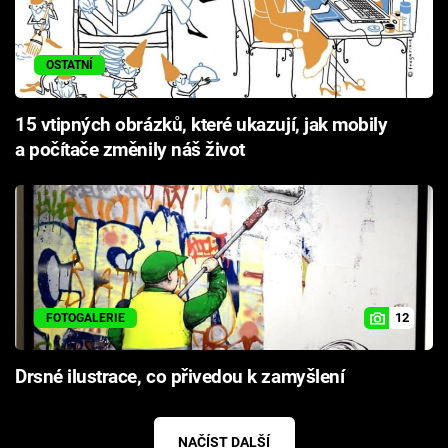
OSTATNÍ
15 vtipných obrázků, které ukazují, jak mobily
a počítače změnily náš život
12
FOTOGALERIE
Drsné ilustrace, co přivedou k zamyšlení
NAČÍST DALŠÍ