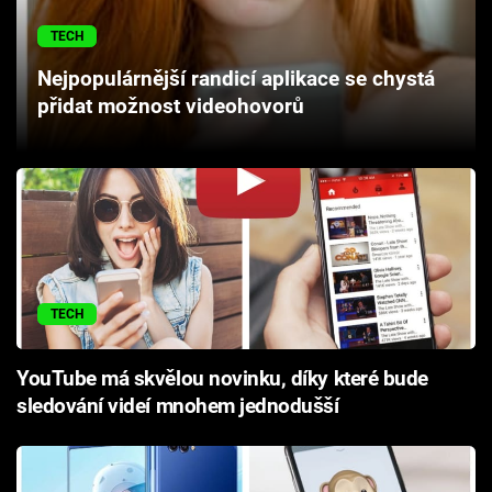
Cool Esport
TECH
Pořady
Nejpopulárnější randicí aplikace se chystá
přidat možnost videohovorů
TV Program
Sledujte prima+
Přihlášení
TECH
Sledujte nás
YouTube má skvělou novinku, díky které bude
sledování videí mnohem jednodušší