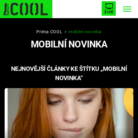
ŽIVĚ
STARHOUSE
BUFFY, PŘEMOŽITELKA UPÍRŮ
Trendy:
Prima COOL
mobilní novinka
MOBILNÍ NOVINKA
ESCAPE
PLNEJ KOTEL
AVENGERS 5
NEJNOVĚJŠÍ ČLÁNKY KE ŠTÍTKU „MOBILNÍ
NOVINKA“
Témata
Filmy
Seriály
Hry