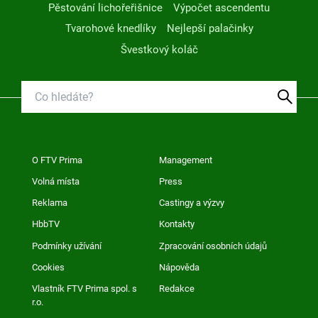
Pěstování lichořeřišnice
Výpočet ascendentu
Tvarohové knedlíky
Nejlepší palačinky
Švestkový koláč
O FTV Prima
Management
Volná místa
Press
Reklama
Castingy a výzvy
HbbTV
Kontakty
Podmínky užívání
Zpracování osobních údajů
Cookies
Nápověda
Vlastník FTV Prima spol. s
Redakce
r.o.