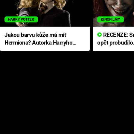
HARRY POTTER
KINOFILMY
Jakou barvu kůže má mít
RECENZE: Smrtelné zlo se
Hermiona? Autorka Harryho
opět probudilo
Pottera přišla s ráznou
přichází s neo
odpovědí
hororovou nab