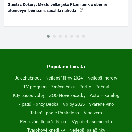
Štěstí z Kokury: Město velké jako Plzeň uniklo oběma
atomovým bombám, zasáhla náhoda
Populární témata
Jak zhubnout
Nejlepší filmy 2024
Nejlepší horory
TV program
Změna času
Partie
Počasí
Kdy budou volby
ZOO Nové začátky
Auto – katalog
7 pádů Honzy Dědka
Volby 2025
Svařené víno
Tatarák podle Pohlreicha
Aloe vera
Pěstování lichořeřišnice
Výpočet ascendentu
Tvarohové knedlíky
Nejlepší palačinky