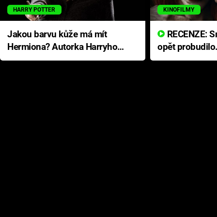
HARRY POTTER
KINOFILMY
Jakou barvu kůže má mít
RECENZE: Smrtelné zlo se
Hermiona? Autorka Harryho
opět probudilo
Pottera přišla s ráznou
přichází s neo
odpovědí
hororovou nab