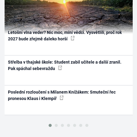
Letošní vlna veder? Nic moc, míní vědci. Vysvětlili, proč rok
2027 bude zřejmě daleko horší
Střelba v thajské škole: Student zabil učitele a další zranil.
Pak spáchal sebevraždu
Poslední rozloučení s Milanem Knížákem: Smuteční řec
pronesou Klaus i Klempíř