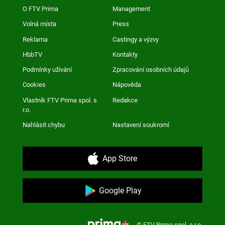
O FTV Prima
Management
Volná místa
Press
Reklama
Castingy a výzvy
HbbTV
Kontakty
Podmínky užívání
Zpracování osobních údajů
Cookies
Nápověda
Vlastník FTV Prima spol. s
Redakce
r.o.
Nahlásit chybu
Nastavení soukromí
App Store
Google Play
© FTV Prima spol. s r.o.