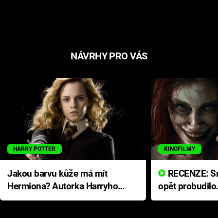
NÁVRHY PRO VÁS
HARRY POTTER
KINOFILMY
Jakou barvu kůže má mít
RECENZE: Smrtelné zlo se
Hermiona? Autorka Harryho
opět probudilo
Pottera přišla s ráznou
přichází s neo
odpovědí
hororovou nab