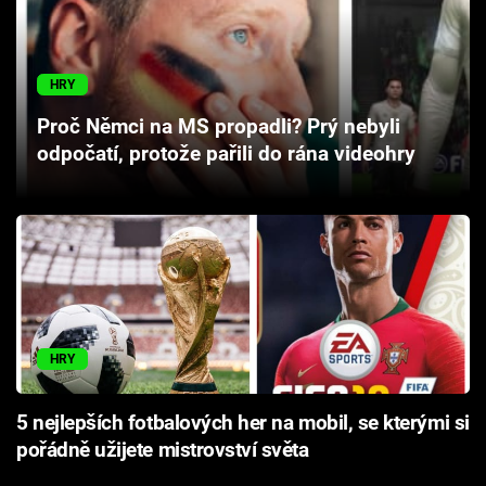
Cool Esport
Pořady
HRY
Proč Němci na MS propadli? Prý nebyli
TV Program
odpočatí, protože pařili do rána videohry
Sledujte prima+
Přihlášení
Sledujte nás
HRY
5 nejlepších fotbalových her na mobil, se kterými si
pořádně užijete mistrovství světa