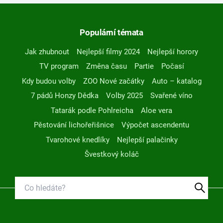
Populární témata
Jak zhubnout
Nejlepší filmy 2024
Nejlepší horory
TV program
Změna času
Partie
Počasí
Kdy budou volby
ZOO Nové začátky
Auto – katalog
7 pádů Honzy Dědka
Volby 2025
Svařené víno
Tatarák podle Pohlreicha
Aloe vera
Pěstování lichořeřišnice
Výpočet ascendentu
Tvarohové knedlíky
Nejlepší palačinky
Švestkový koláč