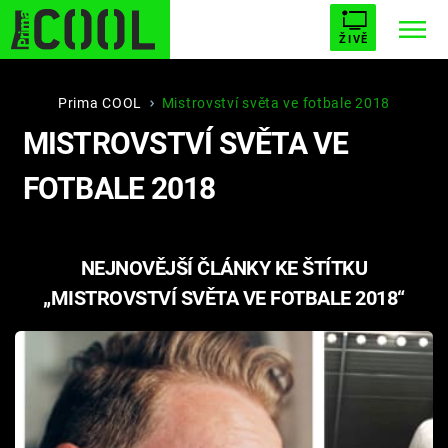
ŽIVĚ
STARHOUSE
BUFFY, PŘEMOŽITELKA UPÍRŮ
Trendy:
Prima COOL
Mistrovství světa ve fotbale 2018
MISTROVSTVÍ SVĚTA VE
ESCAPE
PLNEJ KOTEL
AVENGERS 5
FOTBALE 2018
NEJNOVĚJŠÍ ČLÁNKY KE ŠTÍTKU
Témata
„MISTROVSTVÍ SVĚTA VE FOTBALE 2018“
Filmy
Seriály
Hry