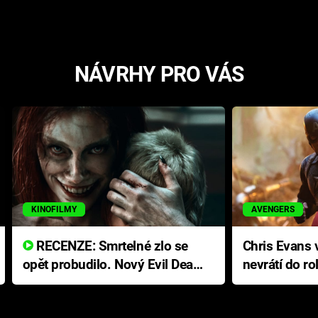
NÁVRHY PRO VÁS
KINOFILMY
AVENGERS
RECENZE: Smrtelné zlo se
Chris Evans v
opět probudilo. Nový Evil Dead
nevrátí do ro
přichází s neodolatelnou
Ameriky
hororovou nabídkou