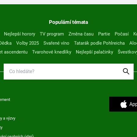
Populární témata
Nejlepší horory
TV program
Změna času
Partie
Počasí
K
Dědka
Volby 2025
Svařené víno
Tatarák podle Pohlreicha
Alo
t ascendentu
Tvarohové knedlíky
Nejlepší palačinky
Švestkov
ement
App
y a výzvy
ty
vání osobních údajů