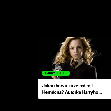
HARRY POTTER
Jakou barvu kůže má mít
Hermiona? Autorka Harryho
Pottera přišla s ráznou
odpovědí