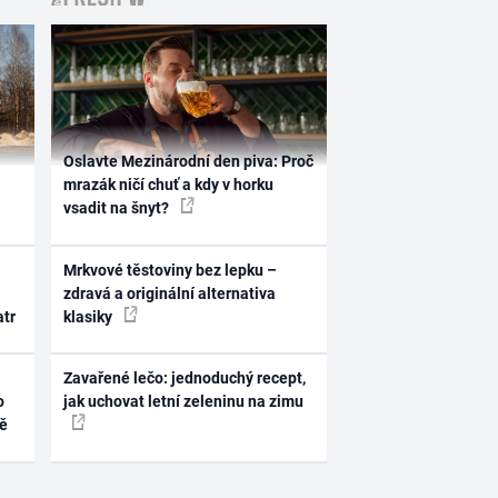
Oslavte Mezinárodní den piva: Proč
mrazák ničí chuť a kdy v horku
vsadit na šnyt?
Mrkvové těstoviny bez lepku –
zdravá a originální alternativa
atr
klasiky
Zavařené lečo: jednoduchý recept,
o
jak uchovat letní zeleninu na zimu
ně