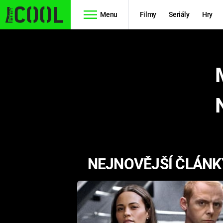
Menu
Filmy
Seriály
Hry
Seriály
Filmy
SIMPSONOVI
STAR WARS
HVĚZDNÁ
AVENGERS
BRÁNA
RYCHLE A
TEORIE
ZBĚSILE 10
NEJNOVĚJŠÍ ČLÁNKY
VELKÉHO
PREDÁTOR
TŘESKU
FUTURAMA