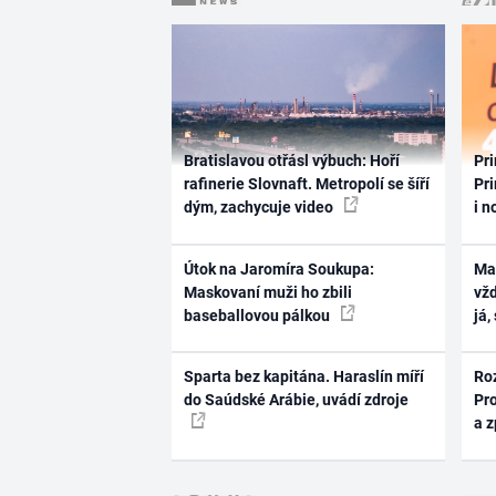
Bratislavou otřásl výbuch: Hoří
Pri
rafinerie Slovnaft. Metropolí se šíří
Pri
dým, zachycuje video
i n
Útok na Jaromíra Soukupa:
Ma
Maskovaní muži ho zbili
vž
baseballovou pálkou
já,
Sparta bez kapitána. Haraslín míří
Ro
do Saúdské Arábie, uvádí zdroje
Pr
a 