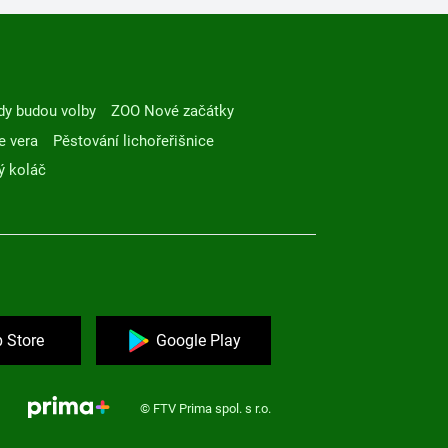
dy budou volby
ZOO Nové začátky
e vera
Pěstování lichořeřišnice
ý koláč
 Store
Google Play
© FTV Prima spol. s r.o.