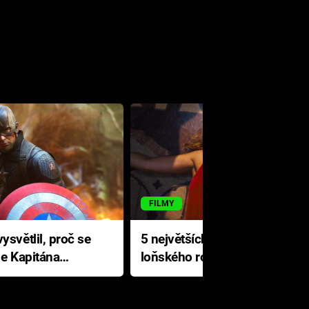
FILMY
ysvětlil, proč se
5 největších propadáků
le Kapitána
loňského roku: Disney na
jediné katastrofě prodělal 200
milionů dolarů