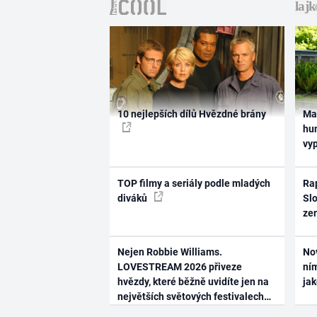
10 nejlepších dílů Hvězdné brány
Ma
hum
vy
TOP filmy a seriály podle mladých
Rap
diváků
Slo
ze
Nejen Robbie Williams.
No
LOVESTREAM 2026 přiveze
ním
hvězdy, které běžně uvidíte jen na
ja
největších světových festivalech