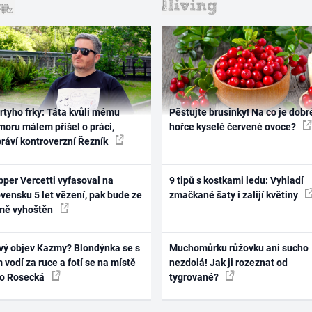
rtyho frky: Táta kvůli mému
Pěstujte brusinky! Na co je dobr
oru málem přišel o práci,
hořce kyselé červené ovoce?
práví kontroverzní Řezník
per Vercetti vyfasoval na
9 tipů s kostkami ledu: Vyhladí
vensku 5 let vězení, pak bude ze
zmačkané šaty i zalijí květiny
mě vyhoštěn
vý objev Kazmy? Blondýnka se s
Muchomůrku růžovku ani sucho
 vodí za ruce a fotí se na místě
nezdolá! Jak ji rozeznat od
ko Rosecká
tygrované?