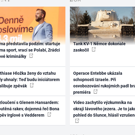
ma představila podzim: startuje
Tank KV-1 Němce dokonale
ma sport, vrací se Polabí, Zrádci
zaskočil
ové kriminálky
thiase Hložka ženy do vztahu
Operace Entebbe ukázala
dy uhnaly: Teď budu iniciátorem
schopnosti Izraele. Při
 slibuje zpěvák
osvobozování rukojmích padl br
premiéra
zloučení s Glenem Hansardem:
Video zachytilo výzkumníka na
outěná rakev, dojemná řeč Bona
okraji lávového jezera. Je to jak
zpěv Irglové s Vedderem
pohled do Slunce, hlásil vzruše